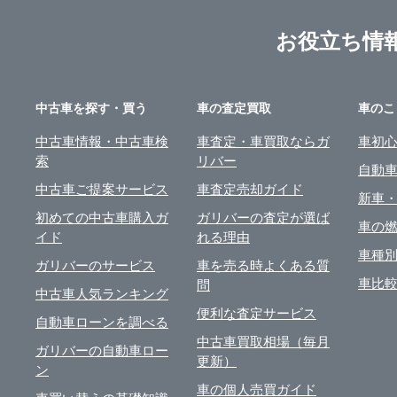
お役立ち情
中古車を探す・買う
車の査定買取
車のこ
中古車情報・中古車検
車査定・車買取ならガ
車初
索
リバー
自動
中古車ご提案サービス
車査定売却ガイド
新車
初めての中古車購入ガ
ガリバーの査定が選ば
車の
イド
れる理由
車種
ガリバーのサービス
車を売る時よくある質
車比
問
中古車人気ランキング
便利な査定サービス
自動車ローンを調べる
中古車買取相場（毎月
ガリバーの自動車ロー
更新）
ン
車の個人売買ガイド