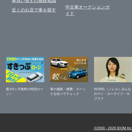
車買い替えの基礎知識
中古車オークションガ
近くのお店で車を探す
イド
最大6ヶ月無料の特別ロー
車の価格・燃費・スペッ
NOREL（ノレル）みんな
ン！
クを比べてチェック
のマイ・カーライフ・サ
ブスク
©2000 -
2026
IDOM Inc