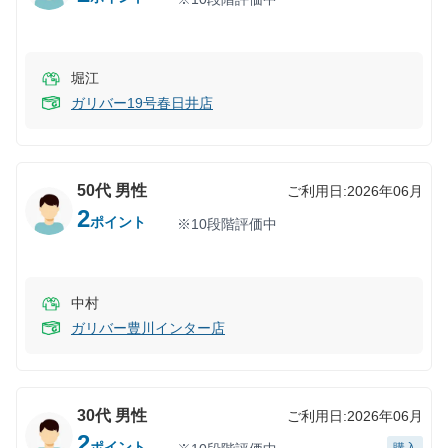
堀江
ガリバー19号春日井店
50代
男性
ご利用日:
2026年06月
2
ポイント
※10段階評価中
中村
ガリバー豊川インター店
30代
男性
ご利用日:
2026年06月
2
ポイント