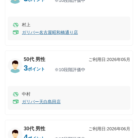
※10段階評価中
村上
ガリバー名古屋昭和橋通り店
50代
男性
ご利用日:
2026年05月
3
ポイント
※10段階評価中
中村
ガリバー天白島田店
30代
男性
ご利用日:
2026年06月
4