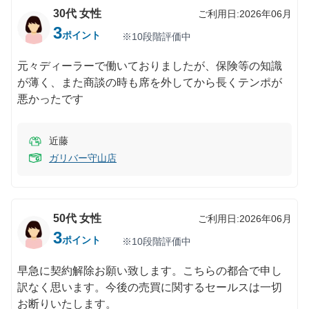
30代
女性
ご利用日:
2026年06月
3
ポイント
※10段階評価中
元々ディーラーで働いておりましたが、保険等の知識
が薄く、また商談の時も席を外してから長くテンポが
悪かったです
近藤
ガリバー守山店
50代
女性
ご利用日:
2026年06月
3
ポイント
※10段階評価中
早急に契約解除お願い致します。こちらの都合で申し
訳なく思います。今後の売買に関するセールスは一切
お断りいたします。