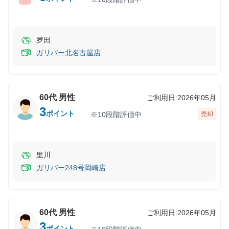
夛田
ガリバー北名古屋店
60代
男性
ご利用日:
2026年05月
3
ポイント
※10段階評価中
売却
里川
ガリバー248号岡崎店
60代
男性
ご利用日:
2026年05月
3
ポイント