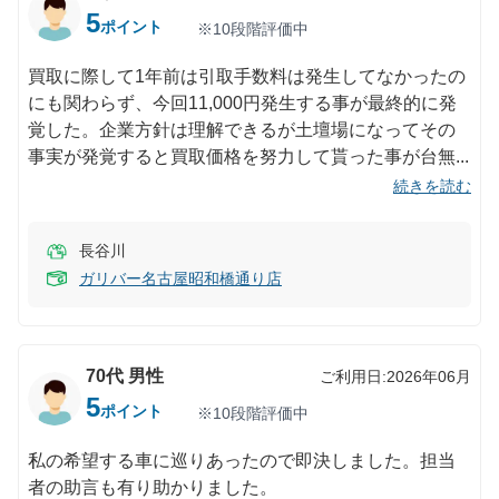
5
ポイント
※10段階評価中
買取に際して1年前は引取手数料は発生してなかったの
にも関わらず、今回11,000円発生する事が最終的に発
覚した。企業方針は理解できるが土壇場になってその
事実が発覚すると買取価格を努力して貰った事が台無
続きを読む
長谷川
ガリバー名古屋昭和橋通り店
70代
男性
ご利用日:
2026年06月
5
ポイント
※10段階評価中
私の希望する車に巡りあったので即決しました。担当
者の助言も有り助かりました。