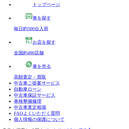
トップページ
車を探す
毎日約500台入荷
お店を探す
全国約490店舗
車を売る
高額査定・買取
中古車ご提案サービス
自動車ローン
中古車保証サービス
車検整備修理
中古車査定相場
FAQよくいただく質問
個人情報の保護について