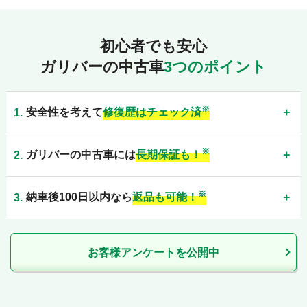
初心者でも安心
ガリバーの中古車
3つのポイント
※
安全性を考えて
修復歴はチェック済
※
ガリバーの中古車には
長期保証も！
※
納車後100日以内なら
返品も可能！
お客様アンケートを公開中