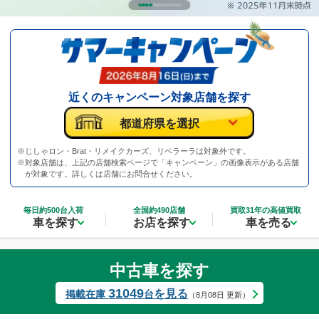
近くのキャンペーン対象店舗を探す
※
じしゃロン・Brat・リメイクカーズ、リベラーラは対象外です。
※
対象店舗は、上記の店舗検索ページで「キャンペーン」の画像表示がある店舗
が対象です。詳しくは店舗にお問合せください。
毎日約500台入荷
全国約490店舗
買取31年の高値買取
車を探す
お店を探す
車を売る
中古車を探す
31049
を見る
掲載在庫
台
（8月08日 更新）