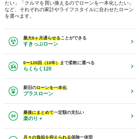
たい」「クルマを買い換えるのでローンを一本化したい」
など、それぞれの家計やライフスタイルに合わせたローン
を選べます。
最大6ヶ月遅らせる
ことができる
すきっぷローン
6〜120回（10年）
まで柔軟に選べる
らくらく120
新旧の
ローンを一本化
プラスローン
最後にまとめて
一定額の支払い
楽のり＋
月々の負担を抑えられる
保険一体型