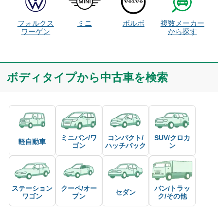
フォルクス
ミニ
ボルボ
複数メーカー
ワーゲン
から探す
ボディタイプから中古車を検索
ミニバン/ワ
コンパクト/
SUV/クロカ
軽自動車
ゴン
ハッチバック
ン
ステーション
クーペ/オー
バン/トラッ
セダン
ワゴン
プン
ク/その他