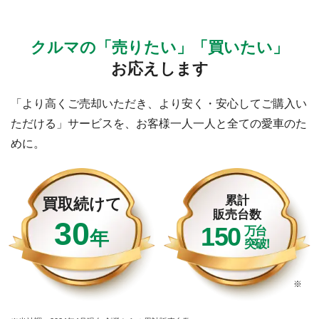
クルマの「売りたい」「買いたい」
お応えします
「より高くご売却いただき、より安く・安心してご購入い
ただける」サービスを、お客様一人一人と全ての愛車のた
めに。
累計
買取続けて
販売台数
30
150
万台
年
突破
※