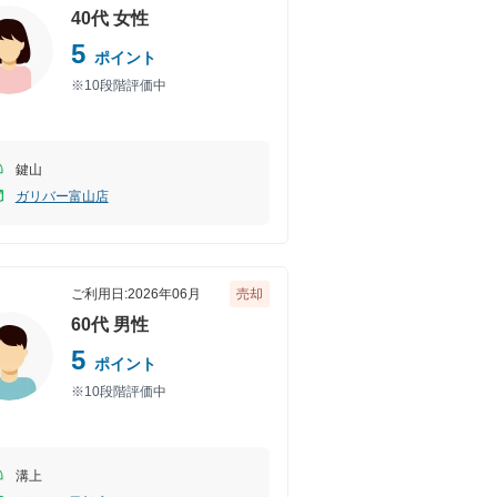
40代
女性
5
ポイント
※10段階評価中
鍵山
ガリバー富山店
ご利用日:
2026年06月
売却
60代
男性
5
ポイント
※10段階評価中
溝上