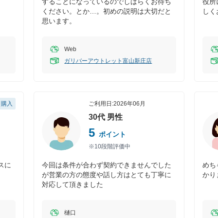
することになっているのでしばらくお待ち
役所
ください。とか…。初めの説明は大切だと
しく
思います。
Web
ガリバーアウトレット富山新庄店
購入
ご利用日:
2026年06月
30代
男性
5
ポイント
※10段階評価中
スに
今回は条件が合わず契約できませんでした
めち
が営業の方の態度や話し方はとても丁寧に
かり
対応して頂きました
樋口