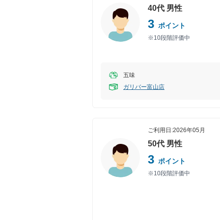
40代
男性
3
ポイント
※10段階評価中
五味
ガリバー富山店
ご利用日:
2026年05月
50代
男性
3
ポイント
※10段階評価中