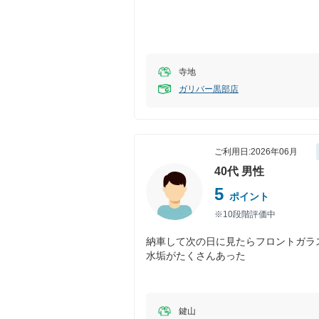
寺地
ガリバー黒部店
ご利用日:
2026年06月
40代
男性
5
ポイント
※10段階評価中
納車して次の日に見たらフロントガラ
水垢がたくさんあった
鍵山