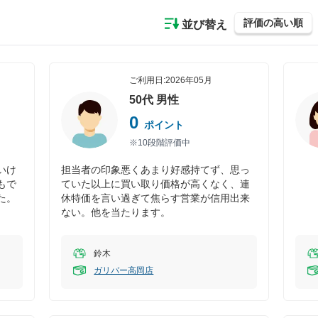
評価の高い順
並び替え
ご利用日:
2026年05月
50代
男性
0
ポイント
※10段階評価中
いけ
担当者の印象悪くあまり好感持てず、思っ
もで
ていた以上に買い取り価格が高くなく、連
た。
休特価を言い過ぎて焦らす営業が信用出来
ない。他を当たります。
鈴木
ガリバー高岡店