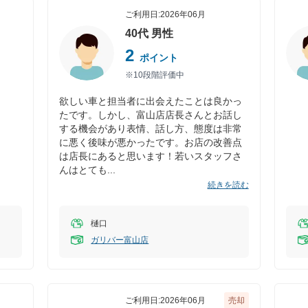
ご利用日:
2026年06月
40代
男性
2
ポイント
※10段階評価中
欲しい車と担当者に出会えたことは良かっ
たです。しかし、富山店店長さんとお話し
する機会があり表情、話し方、態度は非常
に悪く後味が悪かったです。お店の改善点
は店長にあると思います！若いスタッフさ
んはとても
続きを読む
樋口
ガリバー富山店
ご利用日:
2026年06月
売却