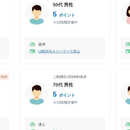
50代
男性
5
ポイント
※10段階評価中
徳津
LIBERALA リベラーラ富山
売却
ご利用日:
2026年06月
70代
男性
5
ポイント
※10段階評価中
溝上