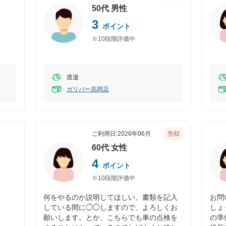
50代
男性
3
ポイント
※10段階評価中
渡邉
ガリバー高岡店
ご利用日:
2026年06月
売却
60代
女性
4
ポイント
※10段階評価中
何をやるのか説明してほしい。書類を記入
お問
している間に◯◯しますので、よろしくお
しょ
願いします。とか、こちらでも車の点検を
の準