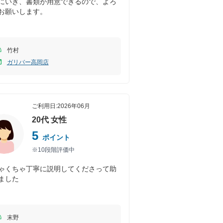
にいき、書類が用意できるので、よろ
お願いします。
竹村
ガリバー高岡店
ご利用日:
2026年06月
20代
女性
5
ポイント
※10段階評価中
ゃくちゃ丁寧に説明してくださって助
ました
末野