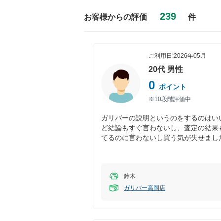
239
お客様からの評価
件
ご利用日:
2026年05月
20代
男性
0
ポイント
※10段階評価中
ガリバーの説明というのをするのはい
ど結論もすぐ言わないし、査定の結果
てるのに言わないし買う気が失せまし
鈴木
ガリバー高岡店