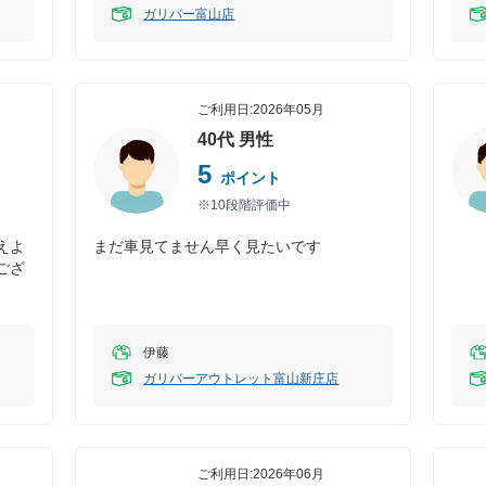
ガリバー富山店
ご利用日:
2026年05月
40代
男性
5
ポイント
※10段階評価中
えよ
まだ車見てません早く見たいです
ござ
伊藤
ガリバーアウトレット富山新庄店
ご利用日:
2026年06月