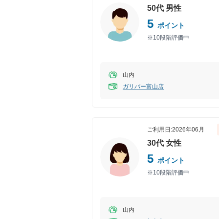
50代
男性
5
ポイント
※10段階評価中
山内
ガリバー富山店
ご利用日:
2026年06月
30代
女性
5
ポイント
※10段階評価中
山内