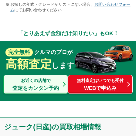
お探しの年式・グレードがリストにない場合、
お問い合わせフォー
ム
にてお問い合わせください
「とりあえず金額だけ知りたい」もOK！
完全無料
クルマのプロが
高額査定
します
お近くの店舗で
無料査定はいつでも受付
査定をカンタン予約
WEBで申込み
ジューク(日産)の買取相場情報