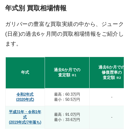
年式別 買取相場情報
ガリバーの豊富な買取実績の中から、ジューク
(日産)の過去6ヶ月間の買取相場情報をご紹介し
ます。
過去6か月での
過去6か月での
年式
修復歴車の
査定額
※1
査定額
※2
令和2年式
最高：60.3万円
-
(2020年式)
最小：50.5万円
平成31年・令和1年
最高：91.0万円
式
-
最小：33.6万円
(2019年式/7年落ち)