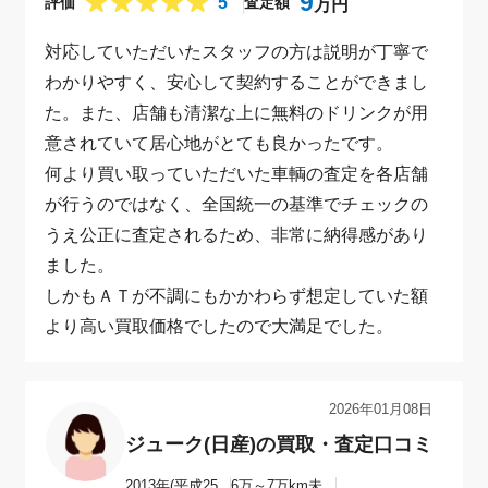
9
5
評価
査定額
万円
対応していただいたスタッフの方は説明が丁寧で
わかりやすく、安心して契約することができまし
た。また、店舗も清潔な上に無料のドリンクが用
意されていて居心地がとても良かったです。
何より買い取っていただいた車輌の査定を各店舗
が行うのではなく、全国統一の基準でチェックの
うえ公正に査定されるため、非常に納得感があり
ました。
しかもＡＴが不調にもかかわらず想定していた額
より高い買取価格でしたので大満足でした。
50代 女性（福島県）｜ジューク(日産)の買取・査定口コミ
2026年01月08日
ジューク(日産)の買取・査定口コミ
2013年(平成25
6万～7万km未