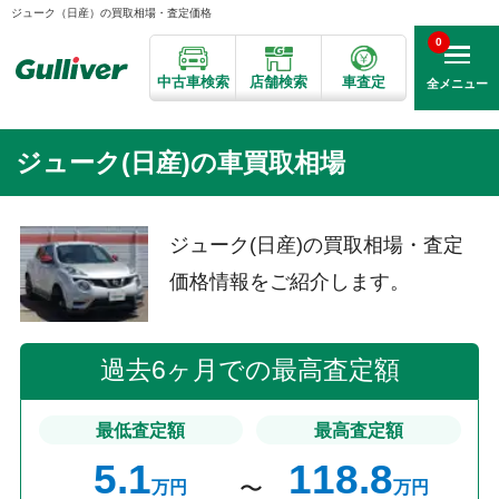
ジューク（日産）の買取相場・査定価格
0
中古車検索
店舗検索
車査定
全メニュー
ジューク(日産)の車買取相場
ジューク(日産)の買取相場・査定
価格情報をご紹介します。
過去6ヶ月での最高査定額
最低査定額
最高査定額
5.1
118.8
万円
万円