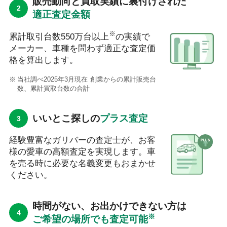
販売動向と買取実績に裏付けされた
適正査定金額
※
累計取引台数550万台以上
の実績で
メーカー、車種を問わず適正な査定価
格を算出します。
当社調べ2025年3月現在 創業からの累計販売台
数、累計買取台数の合計
いいとこ探しの
プラス査定
経験豊富なガリバーの査定士が、お客
様の愛車の高額査定を実現します。車
を売る時に必要な名義変更もおまかせ
ください。
時間がない、お出かけできない方は
※
ご希望の場所でも査定可能