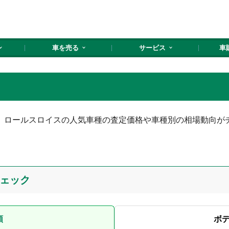
車を売る
サービス
車
。ロールスロイスの人気車種の査定価格や車種別の相場動向が
ェック
順
ボ