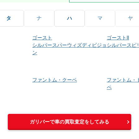
タ
ナ
ハ
マ
ヤ
ゴースト
ゴーストII
シルバースパーウィズディビジョ
シルバースピリ
ン
ファントム・クーペ
ファントム・
ペ
ガリバーで車の買取査定をしてみる