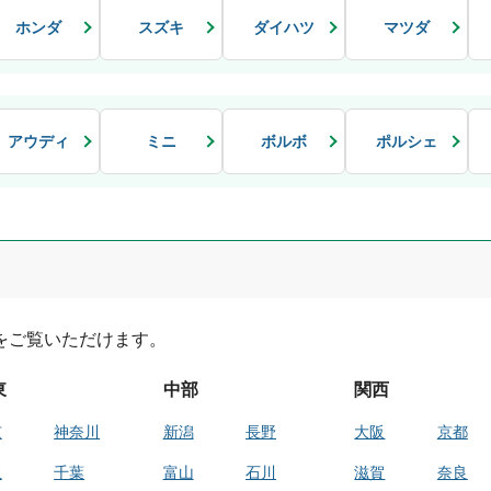
ホンダ
スズキ
ダイハツ
マツダ
アウディ
ミニ
ボルボ
ポルシェ
をご覧いただけます。
東
中部
関西
京
神奈川
新潟
長野
大阪
京都
玉
千葉
富山
石川
滋賀
奈良