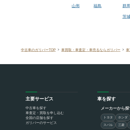
山形
福島
群
茨
中古車のガリバーTOP
車買取・車査定・車売るならガリバー
車
主要サービス
車を探す
中古車を探す
メーカーから探
車査定・買取を申し込む
トヨタ
ホンダ
全国の店舗を探す
ガリバーのサービス
スバル
三菱