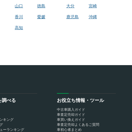
山口
徳島
大分
宮崎
香川
愛媛
鹿児島
沖縄
高知
を調べる
お役立ち情報・ツール
中古車購入ガイド
車査定売却ガイド
ンキング
車買い換えガイド
グ
車査定売却よくあるご質問
ューランキング
車初心者まとめ