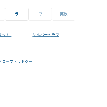
ラ
ワ
英数
ットII
シルバーセラフ
ドロップヘッドクー