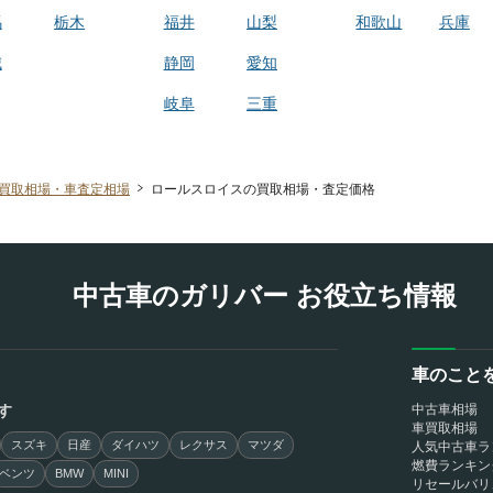
馬
栃木
福井
山梨
和歌山
兵庫
城
静岡
愛知
岐阜
三重
買取相場・車査定相場
ロールスロイスの買取相場・査定価格
中古車のガリバー お役立ち情報
車のこと
す
中古車相場
車買取相場
スズキ
日産
ダイハツ
レクサス
マツダ
人気中古車ラ
燃費ランキン
ベンツ
BMW
MINI
リセールバリ