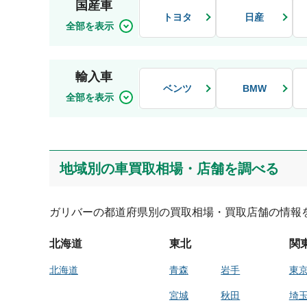
国産車
トヨタ
日産
輸入車
ベンツ
BMW
地域別の車買取相場・店舗を調べる
ガリバーの都道府県別の買取相場・買取店舗の情報
北海道
東北
関
北海道
青森
岩手
東
宮城
秋田
埼