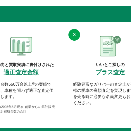
動向と買取実績に裏付けされた
いいとこ探しの
適正査定金額
プラス査定
台数550万台以上
※
の実績で
経験豊富なガリバーの査定士が
ー、車種を問わず適正な査定価
様の愛車の高額査定を実現しま
出します。
を売る時に必要な名義変更もお
ください。
2025年3月現在 創業からの累計販売
累計買取台数の合計