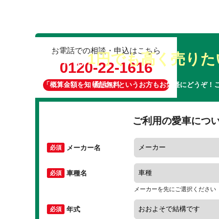
お電話での相談・申込はこちら
愛車は
1円でも高く売りた
0120-22-1616
「概算金額を知りたい」というお方もお気軽にどうぞ！
通話無料
ご利用の愛車につ
メーカー名
車種名
メーカーを先にご選択ください
年式