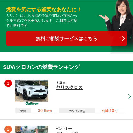
燃費を気にする堅実なあなたに！
ガリバーは、お客様の予算や支払い方法から
クルマ選びをお手伝いします。ご相談は何度
でも無料です。
無料ご相談サービスはこちら
SUV/クロカンの燃費ランキング
トヨタ
1
ヤリスクロス
30.8
5519
km/L
約
円
燃費
ガソリン代
※
ベントレー
2