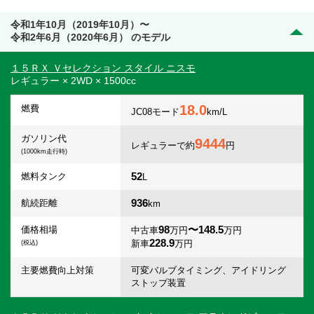
令和1年10月（2019年10月）〜
令和2年6月（2020年6月） のモデル
１５ＲＸ Ｖセレクション スタイル ニスモ
レギュラー × 2WD × 1500cc
18.0
燃費
JC08モード
km/L
ガソリン代
9444
レギュラーで約
円
(1000km走行時)
52
燃料タンク
L
936
航続距離
km
98
〜148.5
価格相場
中古車
万円
万円
228.9
新車
万円
(税込)
主要燃費向上対策
可変バルブタイミング、アイドリング
ストップ装置