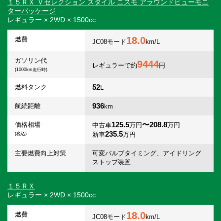
１５ＲＸ Ｖセレクション スタイル ニスモ アラウンドビューモニ
ターパッケージ
レギュラー × 2WD × 1500cc
18.0
燃費
JC08モード
km/L
ガソリン代
9444
レギュラーで約
円
(1000km走行時)
52
燃料タンク
L
936
航続距離
km
125.5
〜208.8
価格相場
中古車
万円
万円
235.5
新車
万円
(税込)
主要燃費向上対策
可変バルブタイミング、アイドリング
ストップ装置
１５ＲＸ
レギュラー × 2WD × 1500cc
18.0
燃費
JC08モード
km/L