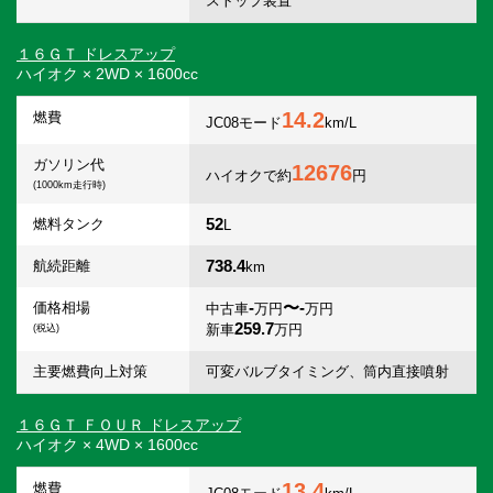
ストップ装置
１６ＧＴ ドレスアップ
ハイオク × 2WD × 1600cc
14.2
燃費
JC08モード
km/L
ガソリン代
12676
ハイオクで約
円
(1000km走行時)
52
燃料タンク
L
738.4
航続距離
km
-
〜-
価格相場
中古車
万円
万円
259.7
新車
万円
(税込)
主要燃費向上対策
可変バルブタイミング、筒内直接噴射
１６ＧＴ ＦＯＵＲ ドレスアップ
ハイオク × 4WD × 1600cc
13.4
燃費