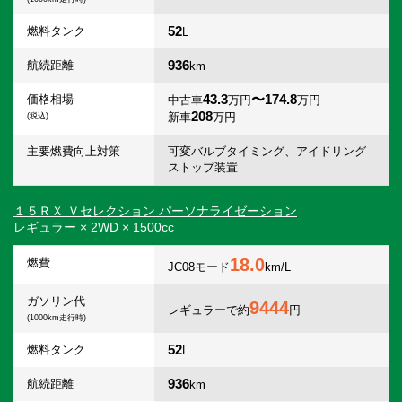
52
燃料タンク
L
936
航続距離
km
43.3
〜174.8
価格相場
中古車
万円
万円
208
新車
万円
(税込)
主要燃費向上対策
可変バルブタイミング、アイドリング
ストップ装置
１５ＲＸ Ｖセレクション パーソナライゼーション
レギュラー × 2WD × 1500cc
18.0
燃費
JC08モード
km/L
ガソリン代
9444
レギュラーで約
円
(1000km走行時)
52
燃料タンク
L
936
航続距離
km