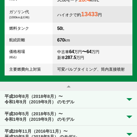
JC08モード
km/L
ガソリン代
13433
ハイオクで約
円
(1000km走行時)
50
燃料タンク
L
670
航続距離
km
64
〜64
価格相場
中古車
万円
万円
287.5
新車
万円
(税込)
主要燃費向上対策
可変バルブタイミング、筒内直接噴射
平成30年8月（2018年8月）〜
令和1年9月（2019年9月） のモデル
平成30年5月（2018年5月）〜
令和1年9月（2019年9月） のモデル
平成28年11月（2016年11月）〜
平成30年5月（2018年5月） のモデル