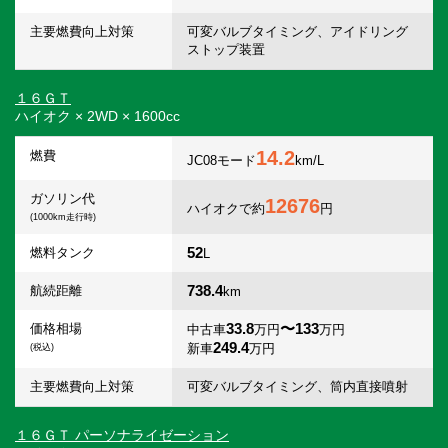
主要燃費向上対策
可変バルブタイミング、アイドリング
ストップ装置
１６ＧＴ
ハイオク × 2WD × 1600cc
14.2
燃費
JC08モード
km/L
ガソリン代
12676
ハイオクで約
円
(1000km走行時)
52
燃料タンク
L
738.4
航続距離
km
33.8
〜133
価格相場
中古車
万円
万円
249.4
新車
万円
(税込)
主要燃費向上対策
可変バルブタイミング、筒内直接噴射
１６ＧＴ パーソナライゼーション