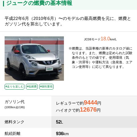
ジュークの燃費の基本情報
平成22年6月（2010年6月）〜のモデルの最高燃費を元に、燃費と
ガソリン代を算出しています。
18.0
JC08モード
km/L
燃費は、当該車種の新車のカタログ値に
なります。また、燃費は定められた試験
条件のもとでの値です。使用環境（気
象・渋滞等）や運転方法（急発進、エア
コン使用等）に応じて異なります。
#走りを楽しむ
#低燃費
#個性重視
9444
ガソリン代
レギュラーで約
円
(1000km走行時)
12676
ハイオクで約
円
52
燃料タンク
L
936
航続距離
km