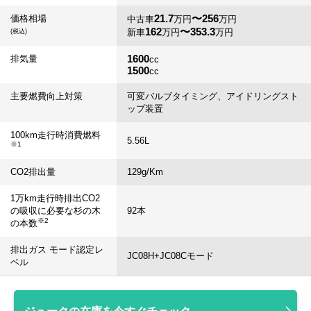
21.7
〜256
価格相場
中古車
万円
万円
162
〜353.3
新車
万円
万円
(税込)
1600
排気量
cc
1500
cc
主要燃費向上対策
可変バルブタイミング、アイドリングスト
ップ装置
100km走行時消費燃料
5.56
L
※1
CO2排出量
129
g/Km
1万km走行時排出CO2
の吸収に必要な杉の木
92
本
※2
の本数
排出ガス モード認定レ
JC08H+JC08Cモード
ベル