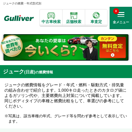
ジュークの燃費・年式型式別
0
中古車検索
店舗検索
車査定
全メニュー
ジューク
(日産)
の燃費情報
ジュークの燃費情報をグレード・年式・燃料・駆動方式・排気量
の組み合わせで紹介します。1,000キロ走ったときのカタログ値に
よるガソリン代や、主要燃費向上対策について掲載しています。
同じボディタイプの車種と燃費比較をして、車選びの参考にして
ください。
写真は、該当車種の年式、グレード等を問わず参考として表示してい
ます。