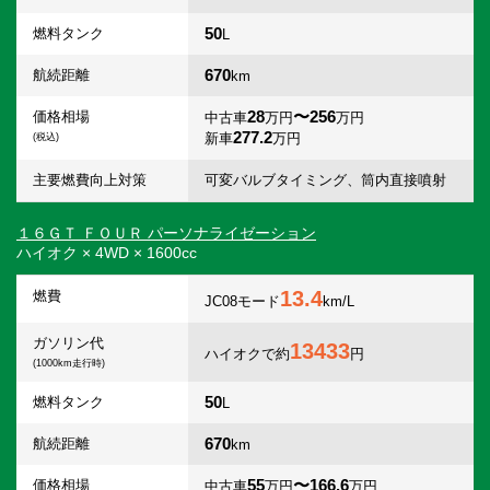
50
燃料タンク
L
670
航続距離
km
28
〜256
価格相場
中古車
万円
万円
277.2
新車
万円
(税込)
主要燃費向上対策
可変バルブタイミング、筒内直接噴射
１６ＧＴ ＦＯＵＲ パーソナライゼーション
ハイオク × 4WD × 1600cc
13.4
燃費
JC08モード
km/L
ガソリン代
13433
ハイオクで約
円
(1000km走行時)
50
燃料タンク
L
670
航続距離
km
55
〜166.6
価格相場
中古車
万円
万円