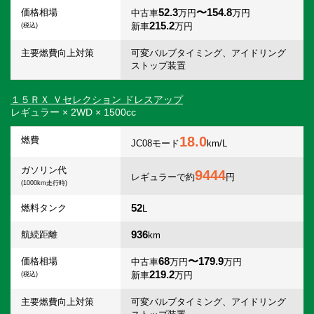
52.3
〜154.8
価格相場
中古車
万円
万円
215.2
新車
万円
(税込)
主要燃費向上対策
可変バルブタイミング、アイドリング
ストップ装置
１５ＲＸ Ｖセレクション ドレスアップ
レギュラー × 2WD × 1500cc
18.0
燃費
JC08モード
km/L
ガソリン代
9444
レギュラーで約
円
(1000km走行時)
52
燃料タンク
L
936
航続距離
km
68
〜179.9
価格相場
中古車
万円
万円
219.2
新車
万円
(税込)
主要燃費向上対策
可変バルブタイミング、アイドリング