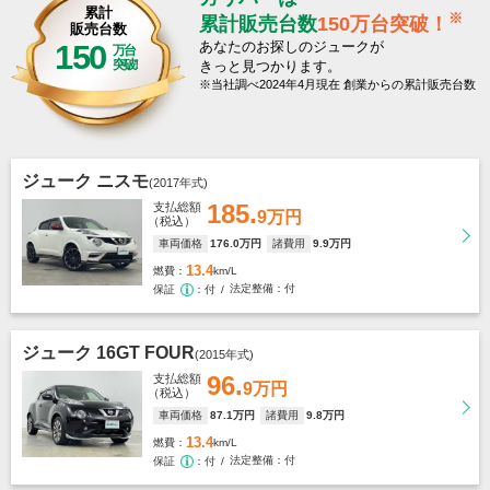
累計
※
累計販売台数
150万台突破！
販売台数
150
あなたのお探しのジュークが
万台
突破
きっと見つかります。
当社調べ2024年4月現在 創業からの累計販売台数
ジューク ニスモ
(2017年式)
185.
支払総額
9万円
（税込）
車両価格
176
.0万円
諸費用
9
.9万円
13.4
燃費
km/L
法定整備
付
保証
付
ジューク 16GT FOUR
(2015年式)
96.
支払総額
9万円
（税込）
車両価格
87
.1万円
諸費用
9
.8万円
13.4
燃費
km/L
法定整備
付
保証
付