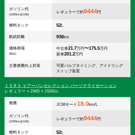
ガソリン代
9444
レギュラーで約
円
(1000km走行時)
52
燃料タンク
L
936
航続距離
km
21.7
〜175.5
価格相場
中古車
万円
万円
201.2
新車
万円
(税込)
主要燃費向上対策
可変バルブタイミング、アイドリング
ストップ装置
１５ＲＸ Ｖアーバンセレクション パーソナライゼーション
レギュラー × 2WD × 1500cc
18.0
燃費
JC08モード
km/L
ガソリン代
9444
レギュラーで約
円
(1000km走行時)
52
燃料タンク
L