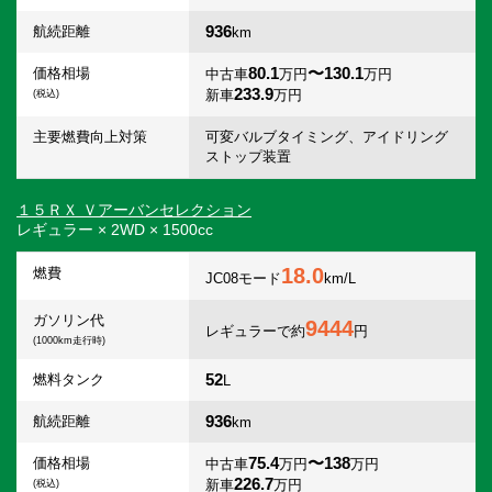
936
航続距離
km
80.1
〜130.1
価格相場
中古車
万円
万円
233.9
新車
万円
(税込)
主要燃費向上対策
可変バルブタイミング、アイドリング
ストップ装置
１５ＲＸ Ｖアーバンセレクション
レギュラー × 2WD × 1500cc
18.0
燃費
JC08モード
km/L
ガソリン代
9444
レギュラーで約
円
(1000km走行時)
52
燃料タンク
L
936
航続距離
km
75.4
〜138
価格相場
中古車
万円
万円
226.7
新車
万円
(税込)