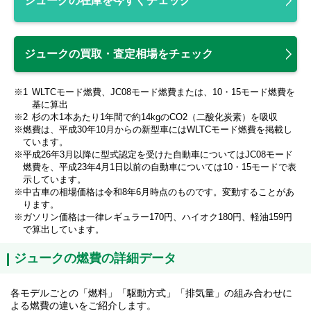
ジュークの在庫を今すぐチェック
ジュークの買取・査定相場をチェック
WLTCモード燃費、JC08モード燃費または、10・15モード燃費を
基に算出
杉の木1本あたり1年間で約14kgのCO2（二酸化炭素）を吸収
燃費は、平成30年10月からの新型車にはWLTCモード燃費を掲載し
ています。
平成26年3月以降に型式認定を受けた自動車についてはJC08モード
燃費を、平成23年4月1日以前の自動車については10・15モードで表
示しています。
中古車の相場価格は令和8年6月時点のものです。変動することがあ
ります。
ガソリン価格は一律レギュラー170円、ハイオク180円、軽油159円
で算出しています。
ジュークの燃費の詳細データ
各モデルごとの「燃料」「駆動方式」「排気量」の組み合わせに
よる燃費の違いをご紹介します。