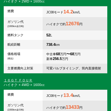
ハイオク × 2WD × 1600cc
14.2
燃費
JC08モード
km/L
ガソリン代
12676
ハイオクで約
円
(1000km走行時)
52
燃料タンク
L
738.4
航続距離
km
68
〜68
価格相場
中古車
万円
万円
256.5
新車
万円
(税込)
主要燃費向上対策
可変バルブタイミング、筒内直接噴射
１６ＧＴ ＦＯＵＲ
ハイオク × 4WD × 1600cc
13.4
燃費
JC08モード
km/L
ガソリン代
13433
ハイオクで約
円
(1000km走行時)