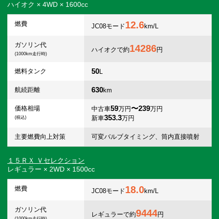
ハイオク × 4WD × 1600cc
12.6
燃費
JC08モード
km/L
ガソリン代
14286
ハイオクで約
円
(1000km走行時)
50
燃料タンク
L
630
航続距離
km
59
〜239
価格相場
中古車
万円
万円
353.3
新車
万円
(税込)
主要燃費向上対策
可変バルブタイミング、筒内直接噴射
１５ＲＸ Ｖセレクション
レギュラー × 2WD × 1500cc
18.0
燃費
JC08モード
km/L
ガソリン代
9444
レギュラーで約
円
(1000km走行時)