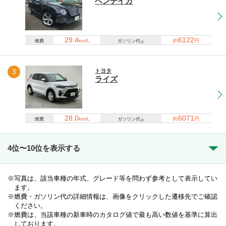
ベンテイガ
29.4
6122
km/L
約
円
燃費
ガソリン代
※
トヨタ
3
ライズ
28.0
6071
km/L
約
円
燃費
ガソリン代
※
4位〜10位を表示する
写真は、該当車種の年式、グレード等を問わず参考として表示してい
ます。
燃費・ガソリン代の詳細情報は、画像をクリックした遷移先でご確認
ください。
燃費は、当該車種の新車時のカタログ値で最も高い数値を基準に算出
しております。