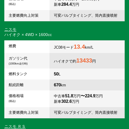
284.4
新車
万円
(税込)
主要燃費向上対策
可変バルブタイミング、筒内直接噴射
ニスモ
ハイオク × 4WD × 1600cc
13.4
燃費
JC08モード
km/L
ガソリン代
13433
ハイオクで約
円
(1000km走行時)
50
燃料タンク
L
670
航続距離
km
51.8
〜224.9
価格相場
中古車
万円
万円
302.6
新車
万円
(税込)
主要燃費向上対策
可変バルブタイミング、筒内直接噴射
ニスモ ＲＳ