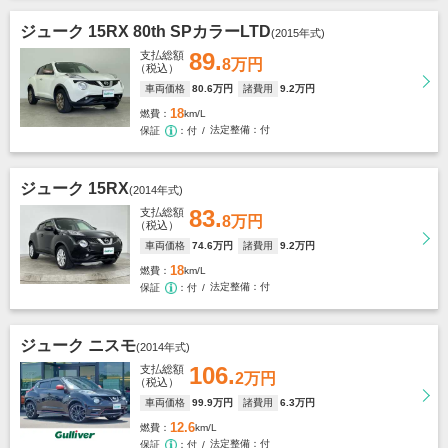
ジューク 15RX 80th SPカラーLTD
(2015年式)
89.
支払総額
8万円
（税込）
車両価格
80
.6万円
諸費用
9
.2万円
18
燃費
km/L
法定整備
付
保証
付
ジューク 15RX
(2014年式)
83.
支払総額
8万円
（税込）
車両価格
74
.6万円
諸費用
9
.2万円
18
燃費
km/L
法定整備
付
保証
付
ジューク ニスモ
(2014年式)
106.
支払総額
2万円
（税込）
車両価格
99
.9万円
諸費用
6
.3万円
12.6
燃費
km/L
法定整備
付
保証
付