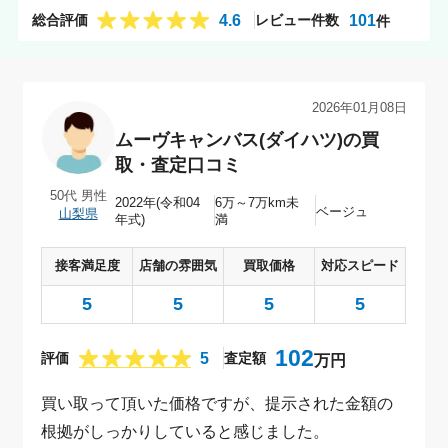
4.6
101
総合評価
レビュー件数
件
50代 男性（山梨県）｜ムーヴキャンバス(ダイハツ)の買取・査定口コ
2026年01月08日
ムーヴキャンバス(ダイハツ)の買
取・査定口コミ
50代 男性
2022年(令和04
6万～7万km未
ベージュ
山梨県
年式)
満
接客満足度
店舗の雰囲気
買取価格
対応スピード
5
5
5
5
102
5
評価
査定額
万円
買い取って頂いた価格ですが、提示された金額の
根拠がしっかりしていると感じました。