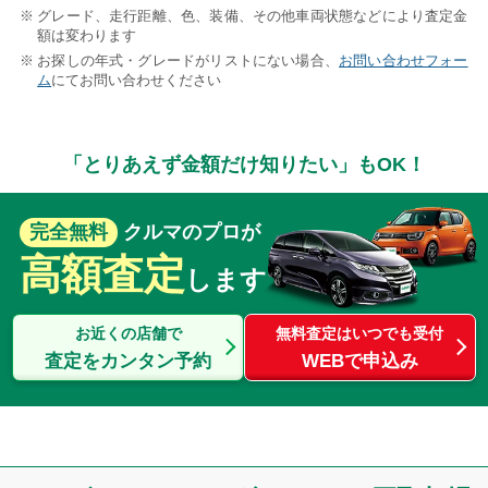
グレード、走行距離、色、装備、その他車両状態などにより査定金
額は変わります
お探しの年式・グレードがリストにない場合、
お問い合わせフォー
ム
にてお問い合わせください
「とりあえず金額だけ知りたい」もOK！
完全無料
クルマのプロが
高額査定
します
お近くの店舗で
無料査定はいつでも受付
査定をカンタン予約
WEBで申込み