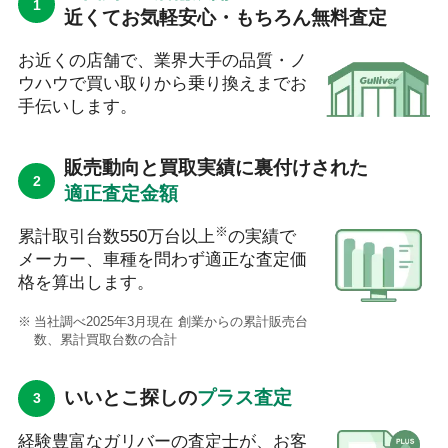
近くてお気軽安心・もちろん無料査定
お近くの店舗で、業界大手の品質・ノ
ウハウで買い取りから乗り換えまでお
手伝いします。
販売動向と買取実績に裏付けされた
適正査定金額
※
累計取引台数550万台以上
の実績で
メーカー、車種を問わず適正な査定価
格を算出します。
当社調べ2025年3月現在 創業からの累計販売台
数、累計買取台数の合計
いいとこ探しの
プラス査定
経験豊富なガリバーの査定士が、お客