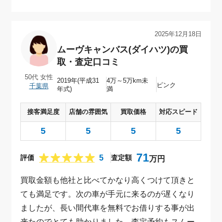
50代 女性（千葉県）｜ムーヴキャンバス(ダイハツ)の買取・査定口コ
2025年12月18日
ムーヴキャンバス(ダイハツ)の買
取・査定口コミ
50代 女性
2019年(平成31
4万～5万km未
ピンク
千葉県
年式)
満
接客満足度
店舗の雰囲気
買取価格
対応スピード
5
5
5
5
71
5
評価
査定額
万円
買取金額も他社と比べてかなり高くつけて頂きと
ても満足です。次の車が手元に来るのが遅くなり
ましたが、長い間代車を無料でお借りする事が出
来たのでとても助かりました。査定予約もスムー