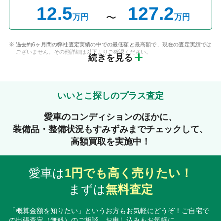
12.5
127.2
万円
万円
過去約6ヶ月間の弊社査定実績の中での最低額と最高額で、現在の査定実績では
ございません。その他詳細は以下よりご確認ください。
続きを見る
いいとこ探しのプラス査定
愛車のコンディションのほかに、
装備品・整備状況もすみずみまでチェックして、
高額買取を実施中！
愛車は
1円でも高く売りたい！
まずは
無料査定
「概算金額を知りたい」というお方もお気軽にどうぞ！ご自宅で
の出張査定（無料）のご相談、お申し込みもお気軽に。