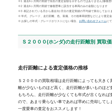
過去6ヶ月間の実績で現在の査定金額を示すものではありません(修復歴
過去6ヶ月間の実績で修復歴車に該当する車両のみの金額になります
表記されている月から過去3か月分の査定実績の平均値で算出しておりま
年式、グレード、走行距離、色、装備、その他車両状態などにより査定
お探しの年式・グレードがリストにない場合、
お問い合わせフォーム
に
Ｓ２０００(ホンダ)の走行距離別 買取
走行距離による査定価格の推移
Ｓ２０００の買取相場は走行距離によっても大きく
離が少ないものほど高く、走行距離が多いものほど
もちろん、走行距離が少なくても年式が古くなれば
ので、あまり乗らない車であれば早めに売却してし
一度愛車の査定をおススメします！