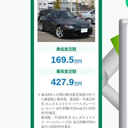
最低査定額
169.5
万円
最高査定額
427.9
万円
過去約6ヶ月間の弊社査定実績の中で
の最低額と最高額。最低額：平成12年
式 ホンダＳ２０００ ベースグレード
(シルバー 走行距離15万km走行) 2026
年2月査定。
最高額：平成19年式 ホンダＳ２００
０ ベースグレード(白 走行距離5万km
走行) 2026年6月査定。