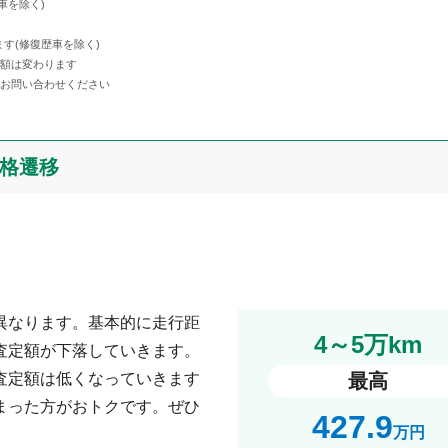
車を除く)
す(修復歴車を除く)
金額は変わります
てお問い合わせください
価格遷移
異なります。基本的に走行距
4～5万km
査定額が下落していきます。
査定額は低くなっていきます
最高
まった方がおトクです。ぜひ
427.9
万円