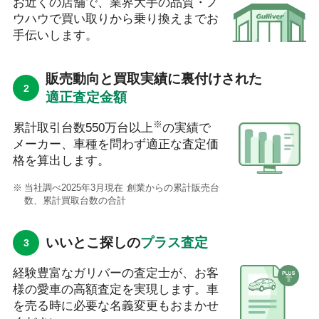
お近くの店舗で、業界大手の品質・ノ
ウハウで買い取りから乗り換えまでお
手伝いします。
販売動向と買取実績に裏付けされた
適正査定金額
※
累計取引台数550万台以上
の実績で
メーカー、車種を問わず適正な査定価
格を算出します。
当社調べ2025年3月現在 創業からの累計販売台
数、累計買取台数の合計
いいとこ探しの
プラス査定
経験豊富なガリバーの査定士が、お客
様の愛車の高額査定を実現します。車
を売る時に必要な名義変更もおまかせ