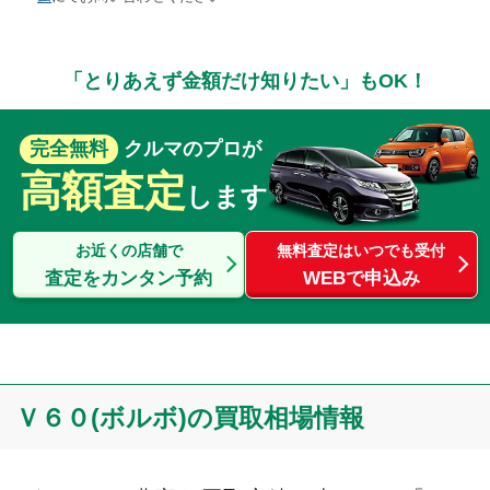
「とりあえず金額だけ知りたい」もOK！
完全無料
クルマのプロが
高額査定
します
お近くの店舗で
無料査定はいつでも受付
査定をカンタン予約
WEBで申込み
Ｖ６０(ボルボ)の買取相場情報