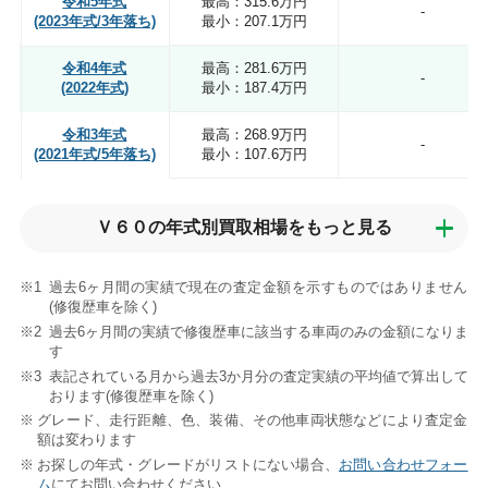
令和5年式
最高：315.6万円
-
(2023年式/3年落ち)
最小：207.1万円
令和4年式
最高：281.6万円
-
(2022年式)
最小：187.4万円
令和3年式
最高：268.9万円
-
(2021年式/5年落ち)
最小：107.6万円
Ｖ６０の年式別買取相場を
もっと見る
過去6ヶ月間の実績で現在の査定金額を示すものではありません
(修復歴車を除く)
過去6ヶ月間の実績で修復歴車に該当する車両のみの金額になりま
す
表記されている月から過去3か月分の査定実績の平均値で算出して
おります(修復歴車を除く)
グレード、走行距離、色、装備、その他車両状態などにより査定金
額は変わります
お探しの年式・グレードがリストにない場合、
お問い合わせフォー
ム
にてお問い合わせください