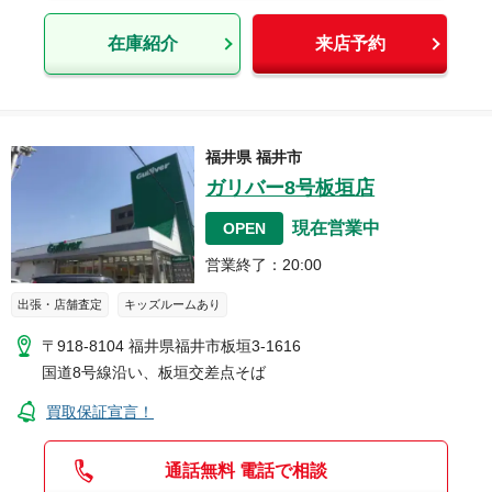
在庫紹介
来店予約
福井県
福井市
ガリバー8号板垣店
現在営業中
OPEN
営業終了
：
20:00
出張・店舗査定
キッズルームあり
〒918-8104
福井県福井市板垣3-1616
国道8号線沿い、板垣交差点そば
買取保証宣言！
通話無料 電話で相談