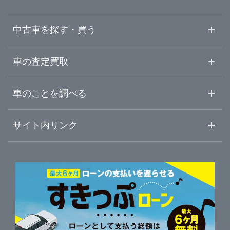
入車まで様々な車種が「見て」「触って」新しいおクルマ選び
のお店です。
中古車を探す・買う
LIBERALA
外車・輸入車の専門店。お客様のリアルな感性を
第一にした最良の一台を提案します。一ランク上のご提案をあ
なたに。
中古車情報・中古車検索
車の査定買取
BRAT
自然を楽しむライフスタイルをSUV専門店です。車だけ
でなく、アウトドア用品も併せてレンタルしております。ぶら
っとお立ち寄りください。
中古車ご提案サービス
車査定・車買取ならガリバー
車のことを調べる
初めての中古車購入ガイド
車査定売却ガイド
車初心者まとめ
サイト内リンク
ガリバーのサービス
ガリバーの査定が選ばれる理由
自動車ニュース
サイト内検索
中古車人気ランキング
車を売る時よくある質問
新車・中古車カタログ
サイトマップ
自動車ローンを調べる
便利な査定サービス
車の燃費を調べる
サイトの使用条件
ガリバーの自動車ローン
中古車買取相場（毎月更新）
車種別クチコミ