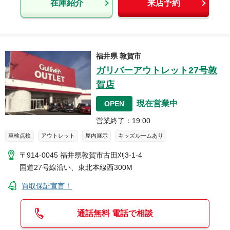
在庫紹介
来店予約
福井県
敦賀市
ガリバーアウトレット27号敦
賀店
現在営業中
OPEN
営業終了
：
19:00
車検点検
アウトレット
屋内展示
キッズルームあり
〒914-0045
福井県敦賀市古田刈3-1-4
国道27号線沿い、東北本線西300M
買取保証宣言！
通話無料 電話で相談