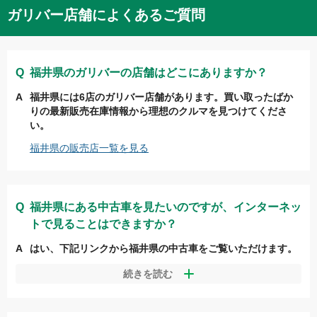
ガリバー店舗によくあるご質問
ミニバン
日産
福井県
のガリバーの店舗はどこにありますか？
コンパクト
スズキ
福井県
には
6
店のガリバー店舗があります。買い取ったばか
りの最新販売在庫情報から理想のクルマを見つけてくださ
い。
SUV
ダイハツ
福井県
の販売店一覧を見る
セダン
レクサス
福井県
にある中古車を見たいのですが、インターネッ
トで見ることはできますか？
クーペ/オープン
マツダ
はい、下記リンクから
福井県
の中古車をご覧いただけます。
https://221616.com/search/
fukui
/
続きを読む
ステーションワゴン
スバル
その他、サイトには載っていない新着中古車が店頭に並んでい
る場合もございますので、ぜひご来店いただき、お店のスタッ