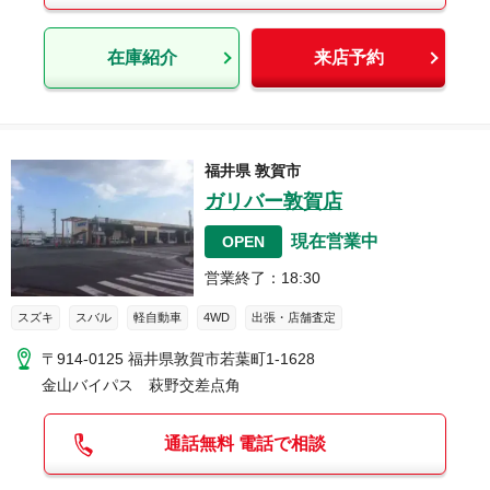
在庫紹介
来店予約
福井県
敦賀市
ガリバー敦賀店
現在営業中
OPEN
営業終了
：
18:30
スズキ
スバル
軽自動車
4WD
出張・店舗査定
〒914-0125
福井県敦賀市若葉町1-1628
金山バイパス 萩野交差点角
通話無料 電話で相談