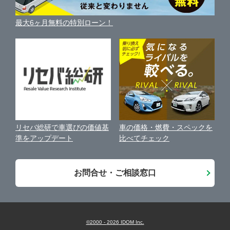
利用規約
車買い替えの基礎知識
車の個人売買ガイド
最大6ヶ月無料の特別ローン！
車比較サイト
個人情報の保護について
近くのお店で車を探す
中古車オークションガイド
保険代理店業務に関する基本方針
古物営業法に基づく表示
アフィリエイトパートナー募集
車の価格・燃費・スペックを
リセバ総研で車選びの価値基
お客様の声
比べてチェック
準をアップデート
会社案内
お問合せ・ご相談窓口
©2000 -
2026
IDOM Inc.