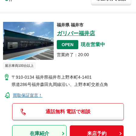
福井県
福井市
ガリバー福井店
現在営業中
OPEN
営業終了
：
20:00
展示車両100台以上
〒910-0134
福井県福井市上野本町4-1401
県道286号福井森田丸岡線沿い、上野本町交差点角
買取保証宣言！
通話無料 電話で相談
在庫紹介
来店予約