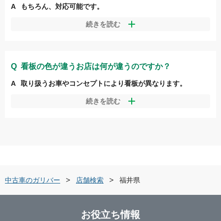
もちろん、対応可能です。
ガリバーの車検は全国の約
490
店舗
と
約620拠点
のガリバー認
続きを読む
定工場で車検を実施しております。お近くのガリバー店舗にご
相談ください。
当社調べ2018年11月時点 当社直営店、加盟店の合算店舗数
看板の色が違うお店は何が違うのですか？
2023年4月現在
取り扱うお車やコンセプトにより看板が異なります。
ガリバーには下記7種類のお店がございます。お店選びの参考に
続きを読む
してみてください。
ガリバー
皆様おなじみ主に中古車の買取を行っている店。敷
地が大きな店舗に関しては販売にも力を入れています。
ガリバーアウトレット
中古車の販売を主に行っています。車
の買取も行っていますので、クルマの乗り換えならここ！
スナップハウス
ゆったりとした店内でくつろぎながらお車選
中古車のガリバー
店舗検索
福井県
びができます。
ワオタウン
ガリバー系列店の中でも一際大きな展示場が特徴
のお店です。
お役立ち情報
HUNT
ガリバーproduceのセレクトショップ。軽自動車から輸