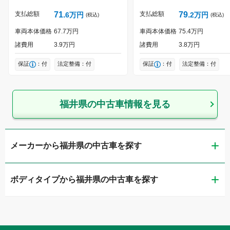
支払総額
71
支払総額
79
6
万円
2
万円
(税込)
(税込)
静岡県
車両本体価格
67
7
万円
車両本体価格
75
4
万円
諸費用
3
9
万円
諸費用
3
8
万円
愛知県
保証
：付
法定整備：付
保証
：付
法定整備：付
三重県
福井県
の中古車情報を見る
メーカーから福井県の中古車を探す
ボディタイプから福井県の中古車を探す
トヨタ
軽自動車
ホンダ