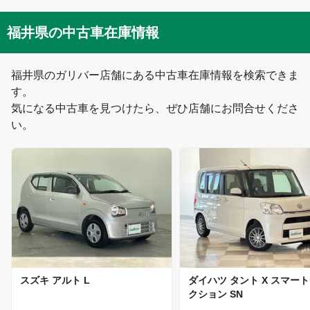
新潟県
敦賀市
福井県
の中古車在庫情報
富山県
越前市
福井県
のガリバー店舗にある中古車在庫情報を検索できま
す。
石川県
福井・越前・嶺北
気になる中古車を見つけたら、ぜひ店舗にお問合せくださ
い。
福井県
敦賀・嶺南
山梨県
長野県
スズキ
アルト
L
ダイハツ
タント
X スマー
岐阜県
クション SN