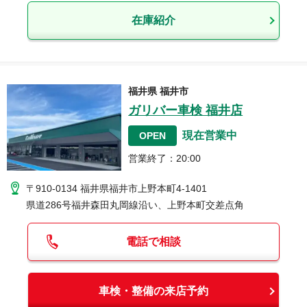
在庫紹介
福井県
福井市
ガリバー車検 福井店
現在営業中
OPEN
営業終了
：
20:00
〒910-0134
福井県福井市上野本町4-1401
県道286号福井森田丸岡線沿い、上野本町交差点角
電話で相談
車検・整備の来店予約