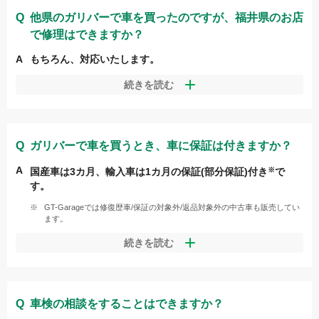
フにお声がけください。
他県のガリバーで車を買ったのですが、
福井県
のお店
BMW
で修理はできますか？
もちろん、対応いたします。
ベンツ
ガリバーのアフターサービスは、全国の店舗で受けていただく
続きを読む
ことが可能です
お近くのお店までお問い合わせください。
ガリバーで車を買うとき、車に保証は付きますか？
国産車は3カ月、輸入車は1カ月の保証(部分保証)付き
で
す。
GT-Garageでは修復歴車/保証の対象外/返品対象外の中古車も販売してい
ます。
また、有料プランで保証期間の延長を行うことができます。お
続きを読む
選びになったおクルマの年式、走行距離によって保証を維持で
きる期間が異なります。詳しくはお店のスタッフまでお問い合
わせください。
車検の相談をすることはできますか？