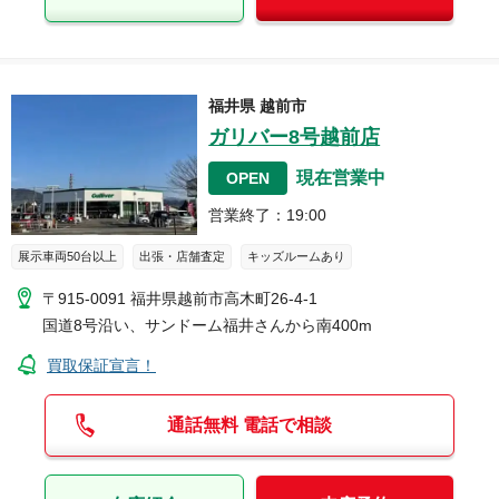
福井県
越前市
ガリバー8号越前店
現在営業中
OPEN
営業終了
：
19:00
展示車両50台以上
出張・店舗査定
キッズルームあり
〒915-0091
福井県越前市高木町26-4-1
国道8号沿い、サンドーム福井さんから南400m
買取保証宣言！
通話無料 電話で相談