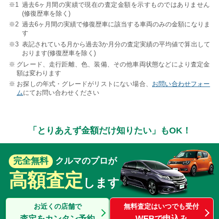
過去6ヶ月間の実績で現在の査定金額を示すものではありません
(修復歴車を除く)
過去6ヶ月間の実績で修復歴車に該当する車両のみの金額になりま
す
表記されている月から過去3か月分の査定実績の平均値で算出して
おります(修復歴車を除く)
グレード、走行距離、色、装備、その他車両状態などにより査定金
額は変わります
お探しの年式・グレードがリストにない場合、
お問い合わせフォー
ム
にてお問い合わせください
「とりあえず金額だけ知りたい」もOK！
完全無料
クルマのプロが
高額査定
します
お近くの店舗で
無料査定はいつでも受付
査定をカンタン予約
WEBで申込み