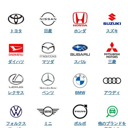
トヨタ
日産
ホンダ
スズキ
ダイハツ
マツダ
スバル
三菱
レクサス
ベンツ
BMW
アウディ
他のブランドを
フォルクス
ミニ
ボルボ