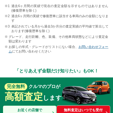
過去6ヶ月間の実績で現在の査定金額を示すものではありません
(修復歴車を除く)
過去6ヶ月間の実績で修復歴車に該当する車両のみの金額になりま
す
表記されている月から過去3か月分の査定実績の平均値で算出して
おります(修復歴車を除く)
グレード、走行距離、色、装備、その他車両状態などにより査定金
額は変わります
お探しの年式・グレードがリストにない場合、
お問い合わせフォー
ム
にてお問い合わせください
「とりあえず金額だけ知りたい」もOK！
完全無料
クルマのプロが
高額査定
します
お近くの店舗で
無料査定はいつでも受付