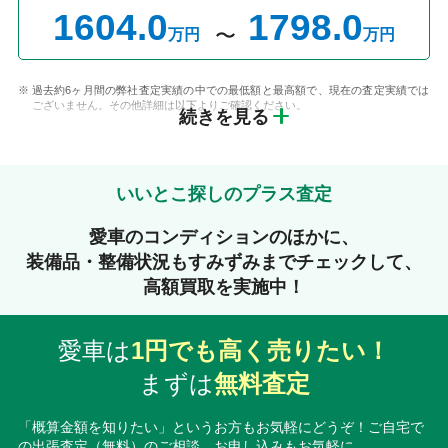
1604.0
1798.0
万円
万円
過去約6ヶ月間の弊社査定実績の中での最低額と最高額で、現在の査定実績では
ございません。その他詳細は以下よりご確認ください。
続きを見る
いいとこ探しのプラス査定
愛車のコンディションのほかに、
装備品・整備状況もすみずみまでチェックして、
高額買取を実施中！
愛車は
1円でも高く売りたい！
まずは
無料査定
「概算金額を知りたい」というお方もお気軽にどうぞ！ご自宅で
の出張査定（無料）のご相談、お申し込みもお気軽に。