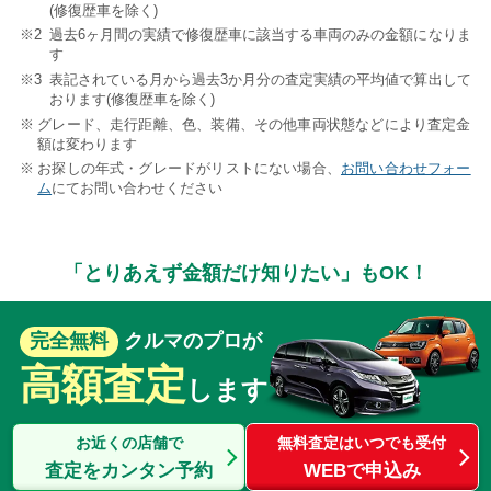
(修復歴車を除く)
過去6ヶ月間の実績で修復歴車に該当する車両のみの金額になりま
す
表記されている月から過去3か月分の査定実績の平均値で算出して
おります(修復歴車を除く)
グレード、走行距離、色、装備、その他車両状態などにより査定金
額は変わります
お探しの年式・グレードがリストにない場合、
お問い合わせフォー
ム
にてお問い合わせください
「とりあえず金額だけ知りたい」もOK！
完全無料
クルマのプロが
高額査定
します
お近くの店舗で
無料査定はいつでも受付
査定をカンタン予約
WEBで申込み