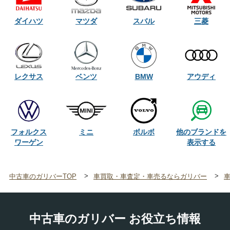
ダイハツ
マツダ
スバル
三菱
レクサス
ベンツ
BMW
アウディ
他のブランドを
フォルクス
ミニ
ボルボ
ワーゲン
中古車のガリバーTOP
車買取・車査定・車売るならガリバー
中古車のガリバー お役立ち情報