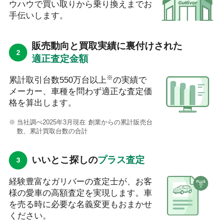
ウハウで買い取りから乗り換えまでお
手伝いします。
販売動向と買取実績に裏付けされた
適正査定金額
※
累計取引台数550万台以上
の実績で
メーカー、車種を問わず適正な査定価
格を算出します。
当社調べ2025年3月現在 創業からの累計販売台
数、累計買取台数の合計
いいとこ探しの
プラス査定
経験豊富なガリバーの査定士が、お客
様の愛車の高額査定を実現します。車
を売る時に必要な名義変更もおまかせ
ください。