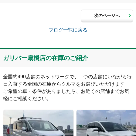
次のページへ
メールアドレス（半角英数）
ブログ一覧に戻る
コメント
ガリバー扇橋店の在庫のご紹介
全国約490店舗のネットワークで、 1つの店舗にいながら毎
日入荷する全国の在庫からクルマをお選びいただけます。

ご希望の車・条件がありましたら、お近くの店舗までお気
軽にご相談ください。
絵文字は投稿時に削除します
0
文字/140文字