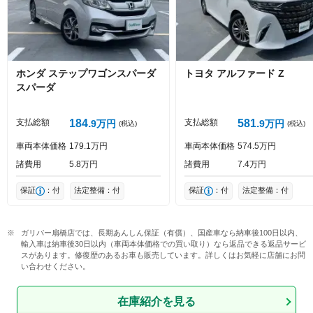
Captcha
ホンダ
ステップワゴンスパーダ
トヨタ
アルファード
Z
スパーダ
投稿する
支払総額
184
支払総額
581
9
万円
9
万円
(税込)
(税込)
車両本体価格
179
1
万円
車両本体価格
574
5
万円
諸費用
5
8
万円
諸費用
7
4
万円
保証
：付
法定整備：付
保証
：付
法定整備：付
ガリバー扇橋店では、長期あんしん保証（有償）、国産車なら納車後100日以内、
輸入車は納車後30日以内（車両本体価格での買い取り）なら返品できる返品サービ
スがあります。修復歴のあるお車も販売しています。詳しくはお気軽に店舗にお問
い合わせください。
在庫紹介を見る