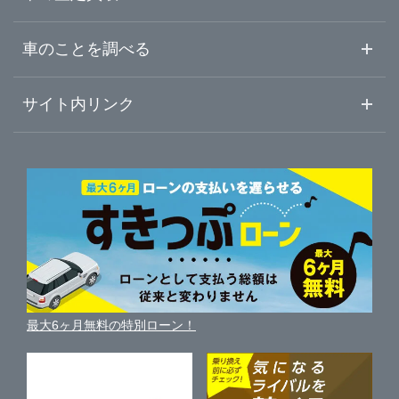
中古車ご提案サービス
車査定・車買取ならガリバー
東京都
車のことを調べる
江戸川区
ガリバー環七西新井店
初めての中古車購入ガイド
車査定売却ガイド
車初心者まとめ
サイト内リンク
神奈川県
八王子市
ガリバー蔵前橋通り新小岩店
ガリバーのサービス
ガリバーの査定が選ばれる理由
自動車ニュース
サイト内検索
三鷹市
中古車人気ランキング
ガリバー環七一之江店
車を売る時よくある質問
新車・中古車カタログ
サイトマップ
自動車ローンを調べる
便利な査定サービス
府中市
ガリバー葛飾出張査定センター
車の燃費を調べる
サイトの使用条件
ガリバーの自動車ローン
中古車買取相場（毎月更新）
車種別クチコミ
利用規約
東大和市
ガリバー八王子みなみ野店
車買い替えの基礎知識
車の個人売買ガイド
最大6ヶ月無料の特別ローン！
車比較サイト
個人情報の保護について
近くのお店で車を探す
あきる野市
ガリバー八王子めじろ台店
中古車オークションガイド
保険代理店業務に関する基本方針