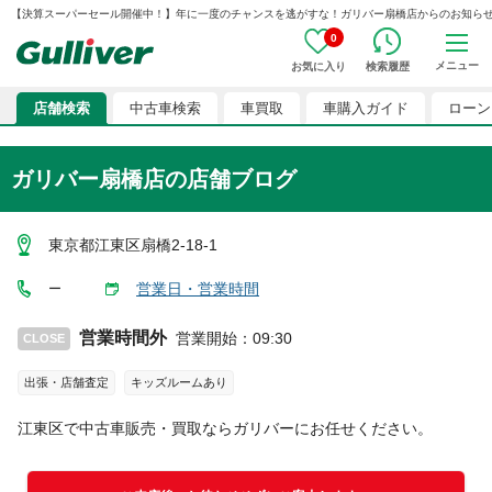
【決算スーパーセール開催中！】年に一度のチャンスを逃がすな！ガリバー扇橋店からのお知らせ G006
0
メニュー
お気に入り
検索履歴
店舗検索
中古車検索
車買取
車購入ガイド
ローン
ガリバー扇橋店
の店舗ブログ
東京都江東区扇橋2-18-1
営業日・営業時間
ー
営業時間外
営業開始
：
09:30
CLOSE
出張・店舗査定
キッズルームあり
江東区
で中古車販売・買取ならガリバーにお任せください。