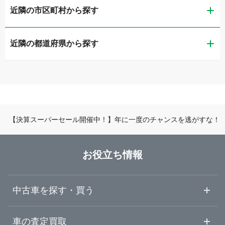
近隣の市区町村から探す
ガリバー扇橋店
近隣の都道府県から探す
江東区
LIBERALA リベラーラお台場
茨城県
品川区
ガリバー品川店
栃木県
世田谷区
ガリバー世田谷成城店
【決算スーパーセール開催中！】年に一度のチャンスを逃がすな！
群馬県
練馬区
ガリバー練馬目白通り店
お役立ち情報
埼玉県
足立区
ガリバー練馬出張査定センター
中古車を探す・買う
千葉県
葛飾区
ガリバー環七加平店
中古車情報・中古車検索
車の査定買取