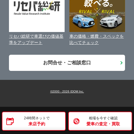
西東京市
ガリバー三鷹店
古物営業法に基づく表示
アフィリエイトパートナー募集
西多摩郡瑞穂町
ガリバー20号府中店
車の価格・燃費・スペックを
リセバ総研で車選びの価値基
お客様の声
比べてチェック
準をアップデート
城東地区
ガリバー新青梅街道東大和店
会社案内
お問合せ・ご相談窓口
城北地区
ガリバーあきる野店
城西地区
ガリバー田無店
©2000 -
2026
IDOM Inc.
城南地区
ガリバー瑞穂店
24時間ネットで
相場を今すぐ確認
来店予約
愛車の査定・買取
三鷹・府中・調布