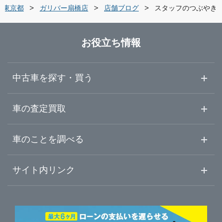
栃木県
世田谷区
ガリバー世田谷成城店
東京都
ガリバー扇橋店
店舗ブログ
スタッフのつぶやき
群馬県
練馬区
ガリバー練馬目白通り店
お役立ち情報
埼玉県
足立区
ガリバー練馬出張査定センター
中古車を探す・買う
千葉県
葛飾区
ガリバー環七加平店
中古車情報・中古車検索
車の査定買取
中古車ご提案サービス
車査定・車買取ならガリバー
東京都
車のことを調べる
江戸川区
ガリバー環七西新井店
初めての中古車購入ガイド
車査定売却ガイド
車初心者まとめ
サイト内リンク
神奈川県
八王子市
ガリバー蔵前橋通り新小岩店
ガリバーのサービス
ガリバーの査定が選ばれる理由
自動車ニュース
サイト内検索
三鷹市
中古車人気ランキング
ガリバー環七一之江店
車を売る時よくある質問
新車・中古車カタログ