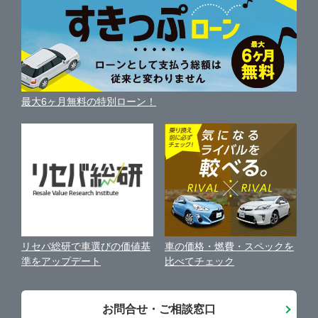
サイトマップ
自動車ローンを調べる
便利な査定サービス
府中市
ガリバー葛飾出張査定センター
車の燃費を調べる
サイトの使用条件
ガリバーの自動車ローン
中古車買取相場（毎月更新）
車種別クチコミ
利用規約
東大和市
ガリバー八王子みなみ野店
車買い替えの基礎知識
車の個人売買ガイド
最大6ヶ月無料の特別ローン！
車比較サイト
個人情報の保護について
近くのお店で車を探す
あきる野市
ガリバー八王子めじろ台店
中古車オークションガイド
保険代理店業務に関する基本方針
西東京市
ガリバー三鷹店
古物営業法に基づく表示
アフィリエイトパートナー募集
西多摩郡瑞穂町
ガリバー20号府中店
車の価格・燃費・スペックを
リセバ総研で車選びの価値基
お客様の声
比べてチェック
準をアップデート
城東地区
ガリバー新青梅街道東大和店
会社案内
お問合せ・ご相談窓口