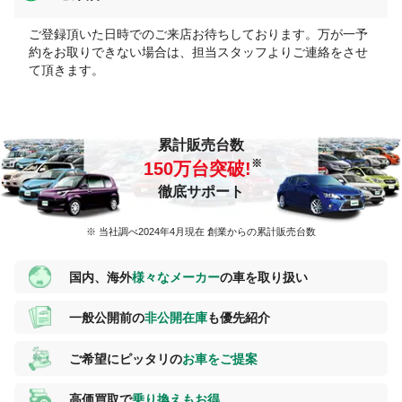
ご登録頂いた日時でのご来店お待ちしております。万が一予
約をお取りできない場合は、担当スタッフよりご連絡をさせ
て頂きます。
累計販売台数
150
万台突破!
徹底サポート
※ 当社調べ2024年4月現在 創業からの累計販売台数
国内、海外
様々なメーカー
の車を取り扱い
一般公開前の
非公開在庫
も優先紹介
ご希望にピッタリの
お車をご提案
高価買取で
乗り換えもお得