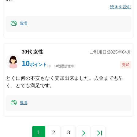
続きを読む
豊増
30代
女性
ご利用日:
2025年04月
10
ポイント
売却
10段階評価中
とくに何の不安もなく売却出来ました。入金までも早
く、とても満足です。
豊増
1
2
3