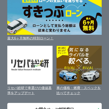
新車・中古車カタログ
サイトマップ
自動車ローンを調べる
便利な査定サービス
府中市
ガリバー葛飾出張査定センター
車の燃費を調べる
サイトの使用条件
ガリバーの自動車ローン
中古車買取相場（毎月更新）
車種別クチコミ
利用規約
東大和市
ガリバー八王子みなみ野店
車買い替えの基礎知識
車の個人売買ガイド
最大6ヶ月無料の特別ローン！
車比較サイト
個人情報の保護について
近くのお店で車を探す
あきる野市
ガリバー八王子めじろ台店
中古車オークションガイド
保険代理店業務に関する基本方針
西東京市
ガリバー三鷹店
古物営業法に基づく表示
アフィリエイトパートナー募集
西多摩郡瑞穂町
ガリバー20号府中店
車の価格・燃費・スペックを
リセバ総研で車選びの価値基
お客様の声
比べてチェック
準をアップデート
城東地区
ガリバー新青梅街道東大和店
会社案内