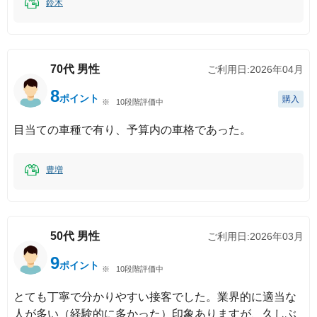
鈴木
70代
男性
ご利用日:
2026年04月
8
ポイント
購入
10段階評価中
目当ての車種で有り、予算内の車格であった。
豊増
50代
男性
ご利用日:
2026年03月
9
ポイント
10段階評価中
とても丁寧で分かりやすい接客でした。業界的に適当な
人が多い（経験的に多かった）印象ありますが、久しぶ