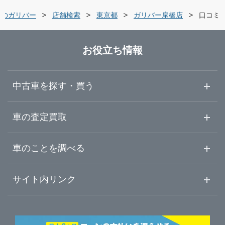
栃木県
世田谷区
ガリバー世田谷成城店
車のガリバー
店舗検索
東京都
ガリバー扇橋店
口コミ
群馬県
練馬区
ガリバー練馬目白通り店
お役立ち情報
埼玉県
足立区
ガリバー練馬出張査定センター
中古車を探す・買う
千葉県
葛飾区
ガリバー環七加平店
中古車情報・中古車検索
車の査定買取
中古車ご提案サービス
車査定・車買取ならガリバー
東京都
車のことを調べる
江戸川区
ガリバー環七西新井店
初めての中古車購入ガイド
車査定売却ガイド
車初心者まとめ
サイト内リンク
神奈川県
八王子市
ガリバー蔵前橋通り新小岩店
ガリバーのサービス
ガリバーの査定が選ばれる理由
自動車ニュース
サイト内検索
三鷹市
中古車人気ランキング
ガリバー環七一之江店
車を売る時よくある質問