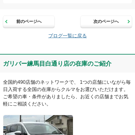
お名前（かな）
前のページへ
次のページへ
メールアドレス（半角英数）
ブログ一覧に戻る
コメント
ガリバー練馬目白通り店の在庫のご紹介
全国約490店舗のネットワークで、 1つの店舗にいながら毎
日入荷する全国の在庫からクルマをお選びいただけます。

ご希望の車・条件がありましたら、お近くの店舗までお気
軽にご相談ください。
絵文字は投稿時に削除します
0
文字/140文字