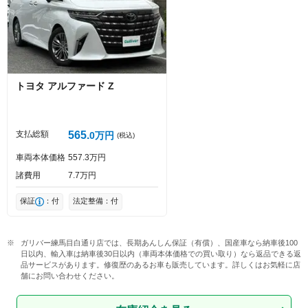
Captcha
トヨタ
アルファード
Z
投稿する
支払総額
565
0
万円
(税込)
車両本体価格
557
3
万円
諸費用
7
7
万円
保証
：付
法定整備：付
ガリバー練馬目白通り店では、長期あんしん保証（有償）、国産車なら納車後100
日以内、輸入車は納車後30日以内（車両本体価格での買い取り）なら返品できる返
品サービスがあります。修復歴のあるお車も販売しています。詳しくはお気軽に店
舗にお問い合わせください。