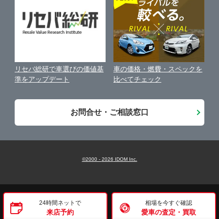
保険代理店業務に関する基本方針
西東京市
ガリバー三鷹店
古物営業法に基づく表示
アフィリエイトパートナー募集
西多摩郡瑞穂町
ガリバー20号府中店
車の価格・燃費・スペックを
リセバ総研で車選びの価値基
お客様の声
比べてチェック
準をアップデート
城東地区
ガリバー新青梅街道東大和店
会社案内
お問合せ・ご相談窓口
城北地区
ガリバーあきる野店
城西地区
ガリバー田無店
©2000 -
2026
IDOM Inc.
城南地区
ガリバー瑞穂店
24時間ネットで
相場を今すぐ確認
来店予約
愛車の査定・買取