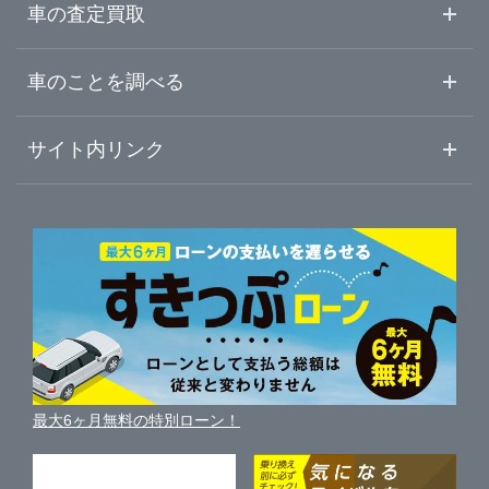
千葉県
葛飾区
ガリバー環七加平店
中古車情報・中古車検索
車の査定買取
中古車ご提案サービス
車査定・車買取ならガリバー
東京都
車のことを調べる
江戸川区
ガリバー環七西新井店
初めての中古車購入ガイド
車査定売却ガイド
車初心者まとめ
サイト内リンク
神奈川県
八王子市
ガリバー蔵前橋通り新小岩店
ガリバーのサービス
ガリバーの査定が選ばれる理由
自動車ニュース
サイト内検索
三鷹市
中古車人気ランキング
ガリバー環七一之江店
車を売る時よくある質問
新車・中古車カタログ
サイトマップ
自動車ローンを調べる
便利な査定サービス
府中市
ガリバー葛飾出張査定センター
車の燃費を調べる
サイトの使用条件
ガリバーの自動車ローン
中古車買取相場（毎月更新）
車種別クチコミ
利用規約
東大和市
ガリバー八王子みなみ野店
車買い替えの基礎知識
車の個人売買ガイド
最大6ヶ月無料の特別ローン！
車比較サイト
個人情報の保護について
近くのお店で車を探す
あきる野市
ガリバー八王子めじろ台店
中古車オークションガイド