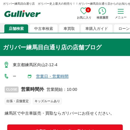
ガリバー練馬目白通り店 ガリバー史上最大の初売り！！ガリバー練馬目白通り店からのお知らせ G0030
0
メニュー
お気に入り
検索履歴
店舗検索
中古車検索
車買取
車購入ガイド
ローン
ガリバー練馬目白通り店
の店舗ブログ
東京都練馬区向山2-12-4
営業日・営業時間
ー
営業時間外
営業開始
：
10:00
CLOSE
出張・店舗査定
キッズルームあり
練馬区
で中古車販売・買取ならガリバーにお任せください。