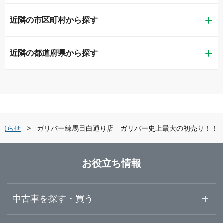
近隣の市区町村から探す
ガリバー扇橋店
近隣の都道府県から探す
江東区
LIBERALA リベラーラお台場
茨城県
品川区
ガリバー品川店
栃木県
世田谷区
ガリバー世田谷成城店
知らせ
ガリバー練馬目白通り店 ガリバー史上最大の初売り！！
群馬県
練馬区
ガリバー練馬目白通り店
お役立ち情報
埼玉県
足立区
ガリバー練馬出張査定センター
中古車を探す・買う