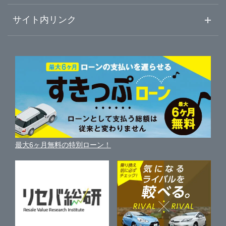
初めての中古車購入ガイド
車査定売却ガイド
車初心者まとめ
サイト内リンク
神奈川県
八王子市
ガリバー蔵前橋通り新小岩店
ガリバーのサービス
ガリバーの査定が選ばれる理由
自動車ニュース
サイト内検索
三鷹市
中古車人気ランキング
ガリバー環七一之江店
車を売る時よくある質問
新車・中古車カタログ
サイトマップ
自動車ローンを調べる
便利な査定サービス
府中市
ガリバー葛飾出張査定センター
車の燃費を調べる
サイトの使用条件
ガリバーの自動車ローン
中古車買取相場（毎月更新）
車種別クチコミ
利用規約
東大和市
ガリバー八王子みなみ野店
車買い替えの基礎知識
車の個人売買ガイド
最大6ヶ月無料の特別ローン！
車比較サイト
個人情報の保護について
近くのお店で車を探す
あきる野市
ガリバー八王子めじろ台店
中古車オークションガイド
保険代理店業務に関する基本方針
西東京市
ガリバー三鷹店
古物営業法に基づく表示