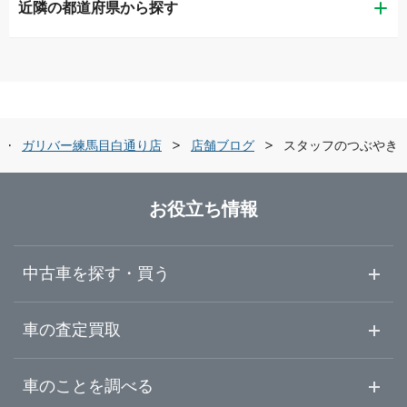
近隣の都道府県から探す
江東区
LIBERALA リベラーラお台場
茨城県
品川区
ガリバー品川店
栃木県
世田谷区
ガリバー世田谷成城店
ガリバー練馬目白通り店
店舗ブログ
スタッフのつぶやき
群馬県
練馬区
ガリバー練馬目白通り店
お役立ち情報
埼玉県
足立区
ガリバー練馬出張査定センター
中古車を探す・買う
千葉県
葛飾区
ガリバー環七加平店
中古車情報・中古車検索
車の査定買取
中古車ご提案サービス
車査定・車買取ならガリバー
東京都
車のことを調べる
江戸川区
ガリバー環七西新井店