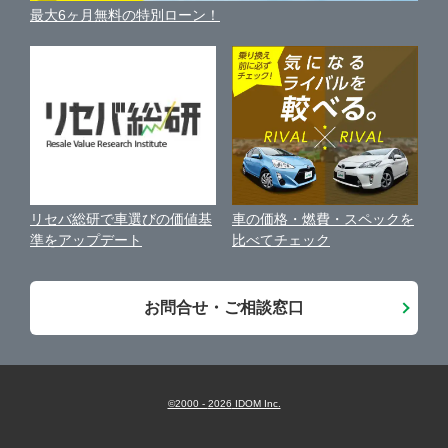
車の個人売買ガイド
最大6ヶ月無料の特別ローン！
車比較サイト
個人情報の保護について
近くのお店で車を探す
あきる野市
ガリバー八王子めじろ台店
中古車オークションガイド
保険代理店業務に関する基本方針
西東京市
ガリバー三鷹店
古物営業法に基づく表示
アフィリエイトパートナー募集
西多摩郡瑞穂町
ガリバー20号府中店
車の価格・燃費・スペックを
リセバ総研で車選びの価値基
お客様の声
比べてチェック
準をアップデート
城東地区
ガリバー新青梅街道東大和店
会社案内
お問合せ・ご相談窓口
城北地区
ガリバーあきる野店
城西地区
ガリバー田無店
©2000 -
2026
IDOM Inc.