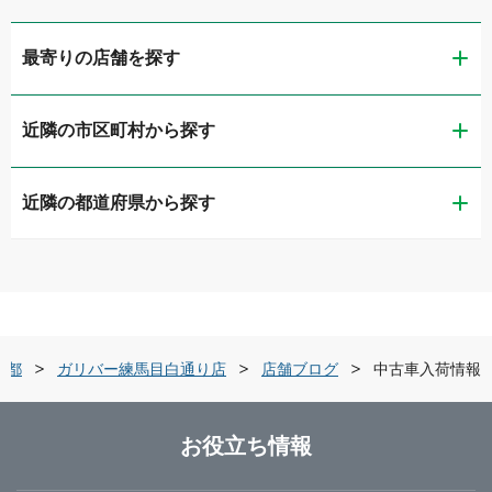
最寄りの店舗を探す
近隣の市区町村から探す
ガリバー扇橋店
近隣の都道府県から探す
江東区
LIBERALA リベラーラお台場
茨城県
品川区
ガリバー品川店
栃木県
世田谷区
ガリバー世田谷成城店
京都
ガリバー練馬目白通り店
店舗ブログ
中古車入荷情報
群馬県
練馬区
ガリバー練馬目白通り店
お役立ち情報