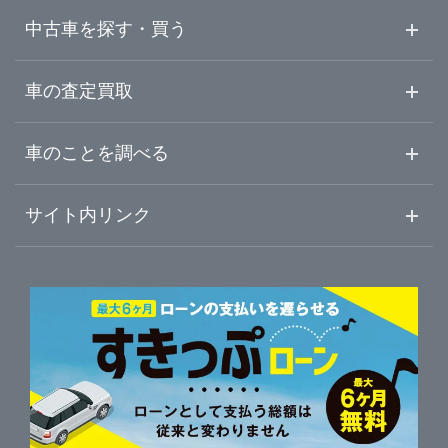
埼玉県
足立区
ガリバー練馬出張査定センター
中古車を探す・買う
千葉県
葛飾区
ガリバー環七加平店
中古車情報・中古車検索
車の査定買取
中古車ご提案サービス
車査定・車買取ならガリバー
東京都
車のことを調べる
江戸川区
ガリバー環七西新井店
初めての中古車購入ガイド
車査定売却ガイド
車初心者まとめ
サイト内リンク
神奈川県
八王子市
ガリバー蔵前橋通り新小岩店
ガリバーのサービス
ガリバーの査定が選ばれる理由
自動車ニュース
サイト内検索
三鷹市
中古車人気ランキング
ガリバー環七一之江店
車を売る時よくある質問
新車・中古車カタログ
サイトマップ
自動車ローンを調べる
便利な査定サービス
府中市
ガリバー葛飾出張査定センター
車の燃費を調べる
サイトの使用条件
ガリバーの自動車ローン
中古車買取相場（毎月更新）
車種別クチコミ
利用規約
東大和市
ガリバー八王子みなみ野店
車買い替えの基礎知識