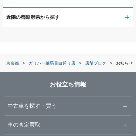
近隣の都道府県から探す
江東区
LIBERALA リベラーラお台場
茨城県
品川区
ガリバー品川店
栃木県
世田谷区
ガリバー世田谷成城店
東京都
ガリバー練馬目白通り店
店舗ブログ
お知らせ
群馬県
練馬区
ガリバー練馬目白通り店
お役立ち情報
埼玉県
足立区
ガリバー練馬出張査定センター
中古車を探す・買う
千葉県
葛飾区
ガリバー環七加平店
中古車情報・中古車検索
車の査定買取