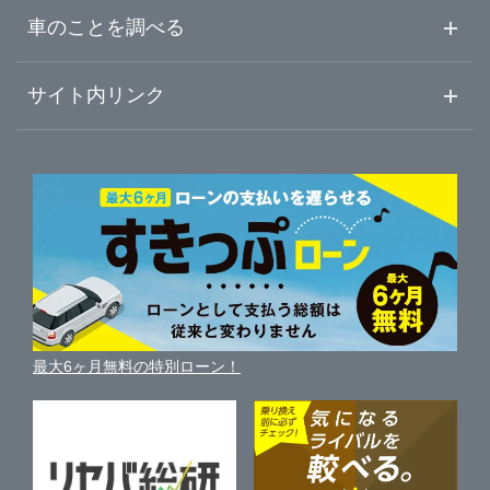
中古車ご提案サービス
車査定・車買取ならガリバー
東京都
車のことを調べる
江戸川区
ガリバー環七西新井店
初めての中古車購入ガイド
車査定売却ガイド
車初心者まとめ
サイト内リンク
神奈川県
八王子市
ガリバー蔵前橋通り新小岩店
ガリバーのサービス
ガリバーの査定が選ばれる理由
自動車ニュース
サイト内検索
三鷹市
中古車人気ランキング
ガリバー環七一之江店
車を売る時よくある質問
新車・中古車カタログ
サイトマップ
自動車ローンを調べる
便利な査定サービス
府中市
ガリバー葛飾出張査定センター
車の燃費を調べる
サイトの使用条件
ガリバーの自動車ローン
中古車買取相場（毎月更新）
車種別クチコミ
利用規約
東大和市
ガリバー八王子みなみ野店
車買い替えの基礎知識
車の個人売買ガイド
最大6ヶ月無料の特別ローン！
車比較サイト
個人情報の保護について
近くのお店で車を探す
あきる野市
ガリバー八王子めじろ台店
中古車オークションガイド
保険代理店業務に関する基本方針
西東京市
ガリバー三鷹店