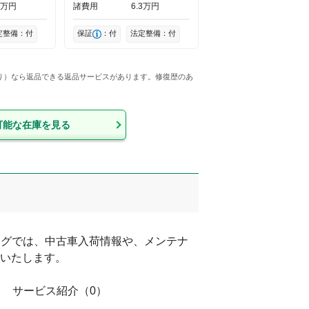
万円
諸費用
6
3
万円
定整備：付
保証
：付
法定整備：付
い取り）なら返品できる返品サービスがあります。修復歴のあ
可能な在庫を見る
ログでは、中古車入荷情報や、メンテナ
いたします。
サービス紹介
（
0
）