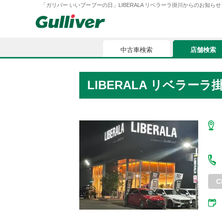
「ガリバー いいブーブーの日」LIBERALA リベラーラ掛川からのお知らせ LB005
中古車検索
店舗検索
中古車検索
店舗検索
LIBERALA リベラーラ
車買取
お気に入
車購入ガイド
ローン
車検整備
お客様の評価
C