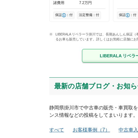
諸費用
7
2
万円
保証
：付
法定整備：付
保証
：付
LIBERALA リベラーラ掛川では、長期あんしん保
るお車も販売しています。詳しくはお気軽に店舗にお
LIBERALA リベ
最新の店舗ブログ・お知ら
静岡県
掛川市
で中古車の販売・車買取を
ンス情報などの投稿をしてまいります。
すべて
お客様事例
（
7
）
中古車