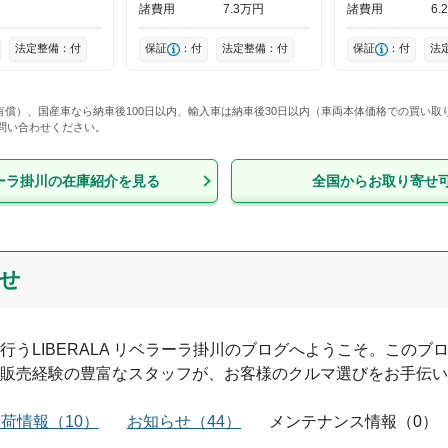
諸費用
7
3
万円
諸費用
6
2
法定整備：付
保証
：付
法定整備：付
保証
：付
法
証（有償）、国産車なら納車後100日以内、輸入車は納車後30日以内（車両本体価格での買
問い合わせください。
ラーラ掛川
の在庫紹介を見る
全国からお取り寄せ
せ
行う
LIBERALA リベラーラ掛川
のブログへようこそ。このブ
販売経験の豊富なスタッフが、お客様のクルマ選びをお手伝い
入荷情報
（
10
）
お知らせ
（
44
）
メンテナンス情報
（
0
）