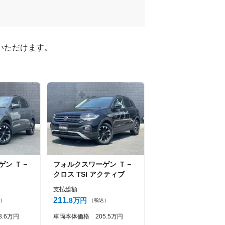
ただけます。

ゲン
Ｔ－
フォルクスワーゲン
Ｔ－
クロス
TSI アクティブ
支払総額
211
8
万円
）
（税込）
3
6
万円
車両本体価格
205
5
万円