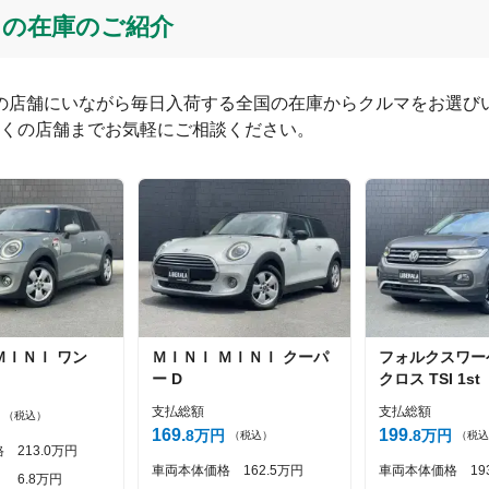
掛川の在庫のご紹介
つの店舗にいながら毎日入荷する全国の在庫からクルマをお選びい
くの店舗までお気軽にご相談ください。
0
文字/140文字
ＭＩＮＩ
ワン
ＭＩＮＩ
ＭＩＮＩ
クーパ
フォルクスワー
投稿する
ー D
クロス
TSI 1st
支払総額
支払総額
（税込）
169
199
8
万円
8
万円
（税込）
（税込
格
213
0
万円
車両本体価格
162
5
万円
車両本体価格
19
6
8
万円