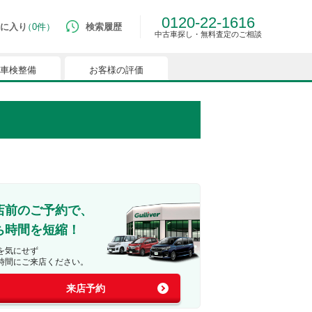
0120-22-1616
に入り
0件
検索履歴
中古車探し・無料査定のご相談
車検整備
お客様の評価
ルマはございません。
つでも簡単に比較ができるようになります。
能を有効にしてください。
店前のご予約で、
ち時間を短縮！
を気にせず
時間にご来店ください。
来店予約