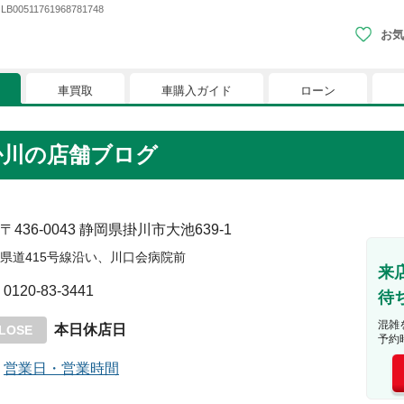
11761968781748
お気
車買取
車購入ガイド
ローン
現在、お気に入りに登録されているおク
掛川
の店舗ブログ
りに登録すると、あなただけのお気に入りのクルマリストでい
※「お気に入り」の登録を可能にするためにCookie機
〒436-0043
静岡県掛川市大池639-1
県道415号線沿い、川口会病院前
来
0120-83-3441
待
混雑
本日休店日
LOSE
予約
営業日・営業時間