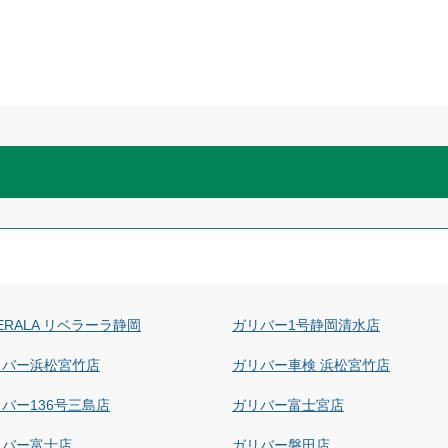
BERALA リベラーラ静岡
ガリバー1号静岡清水店
リバー浜松宮竹店
ガリバー車検 浜松宮竹店
バー136号三島店
ガリバー富士宮店
リバー富士店
ガリバー磐田店