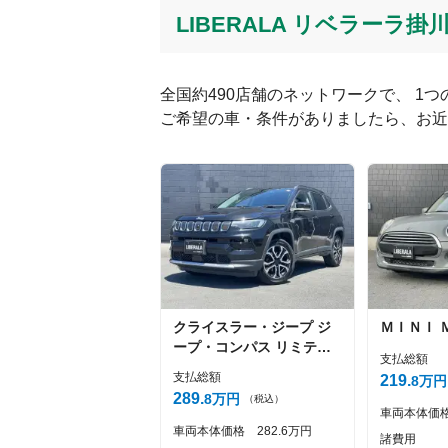
LIBERALA リベラーラ
全国約490店舗のネットワークで、 1
ご希望の車・条件がありましたら、お近
絵文字は投稿時に削除します
Captcha
クライスラー・ジープ
ジ
ＭＩＮＩ
ープ・コンパス
リミテッ
支払総額
ド
支払総額
219
8
万円
289
8
万円
（税込）
車両本体価
車両本体価格
282
6
万円
諸費用