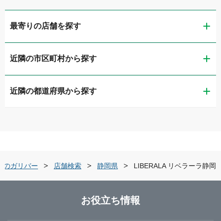
最寄りの店舗を探す
近隣の市区町村から探す
ガリバー静岡流通通り店
近隣の都道府県から探す
静岡市葵区
LIBERALA リベラーラ静岡
新潟県
静岡市清水区
ガリバー1号静岡清水店
富山県
浜松市中央区
ガリバー住吉バイパス店
車のガリバー
店舗検索
静岡県
LIBERALA リベラーラ静岡
石川県
沼津市
LIBERALA リベラーラ浜松和田
お役立ち情報