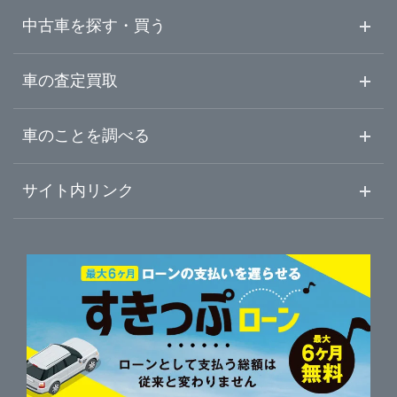
福井県
三島市
ガリバー浜松宮竹店
中古車を探す・買う
山梨県
富士宮市
ガリバー車検 浜松宮竹店
中古車情報・中古車検索
車の査定買取
中古車ご提案サービス
車査定・車買取ならガリバー
長野県
車のことを調べる
伊東市
LIBERALA リベラーラ沼津
初めての中古車購入ガイド
車査定売却ガイド
車初心者まとめ
サイト内リンク
岐阜県
富士市
ガリバー沼津学園通り店
ガリバーのサービス
ガリバーの査定が選ばれる理由
自動車ニュース
サイト内検索
静岡県
磐田市
中古車人気ランキング
ガリバー136号三島店
車を売る時よくある質問
新車・中古車カタログ
サイトマップ
自動車ローンを調べる
便利な査定サービス
愛知県
掛川市
ガリバー富士宮店
車の燃費を調べる
サイトの使用条件
ガリバーの自動車ローン
中古車買取相場（毎月更新）
車種別クチコミ
三重県
利用規約
藤枝市
ガリバー伊東店
車買い替えの基礎知識