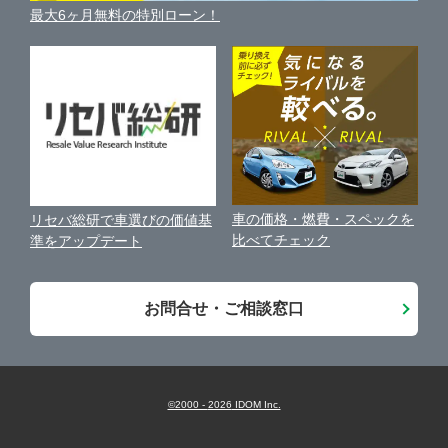
車の個人売買ガイド
最大6ヶ月無料の特別ローン！
車比較サイト
個人情報の保護について
近くのお店で車を探す
袋井市
ガリバー富士青葉通り店
中古車オークションガイド
保険代理店業務に関する基本方針
駿東郡清水町
ガリバー富士店
古物営業法に基づく表示
アフィリエイトパートナー募集
静岡市
ガリバー磐田店
車の価格・燃費・スペックを
リセバ総研で車選びの価値基
お客様の声
比べてチェック
準をアップデート
浜松市
ガリバー掛川店
会社案内
お問合せ・ご相談窓口
沼津・三島・伊豆
LIBERALA リベラーラ掛川
藤枝・島田・焼津
ガリバー藤枝店
©2000 -
2026
IDOM Inc.