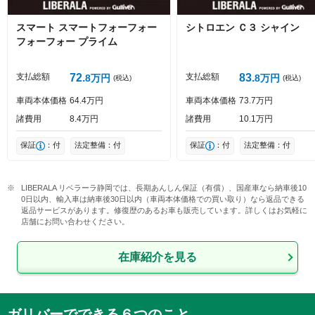
スマート
スマートフォーフォー
シトロエン
Ｃ３
シャイン
フォーフォー プライム
支払総額
72
支払総額
83
8
万円
8
万円
(税込)
(税込)
車両本体価格
64
4
万円
車両本体価格
73
7
万円
諸費用
8
4
万円
諸費用
10
1
万円
保証
：付
法定整備：付
保証
：付
法定整備：付
LIBERALA リベラーラ静岡では、長期あんしん保証（有償）、国産車なら納車後10
0日以内、輸入車は納車後30日以内（車両本体価格での買い取り）なら返品できる
返品サービスがあります。修復歴のあるお車も販売しています。詳しくはお気軽に
店舗にお問い合わせください。
在庫紹介を見る
ガリバーでできる６つのこと