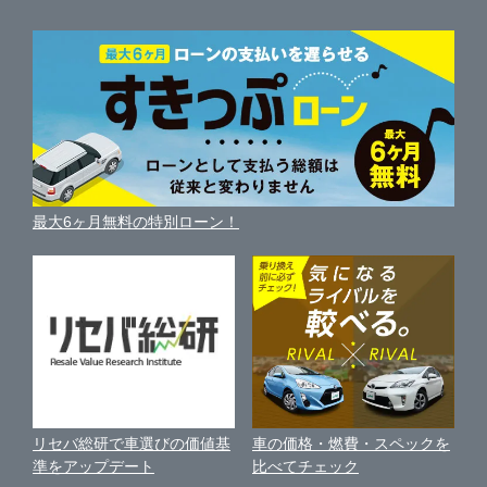
自動車ニュース
サイト内検索
静岡県
磐田市
中古車人気ランキング
ガリバー136号三島店
車を売る時よくある質問
新車・中古車カタログ
サイトマップ
自動車ローンを調べる
便利な査定サービス
愛知県
掛川市
ガリバー富士宮店
車の燃費を調べる
サイトの使用条件
ガリバーの自動車ローン
中古車買取相場（毎月更新）
車種別クチコミ
三重県
利用規約
藤枝市
ガリバー伊東店
車買い替えの基礎知識
車の個人売買ガイド
最大6ヶ月無料の特別ローン！
車比較サイト
個人情報の保護について
近くのお店で車を探す
袋井市
ガリバー富士青葉通り店
中古車オークションガイド
保険代理店業務に関する基本方針
駿東郡清水町
ガリバー富士店
古物営業法に基づく表示
アフィリエイトパートナー募集
静岡市
ガリバー磐田店
車の価格・燃費・スペックを
リセバ総研で車選びの価値基
お客様の声
比べてチェック
準をアップデート
浜松市