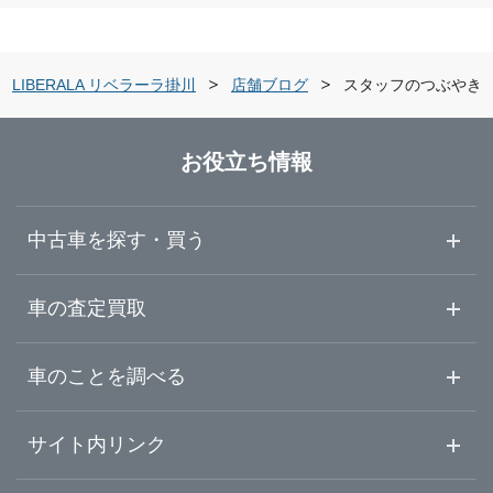
富山県
浜松市中央区
ガリバー住吉バイパス店
LIBERALA リベラーラ掛川
店舗ブログ
スタッフのつぶやき
石川県
沼津市
LIBERALA リベラーラ浜松和田
お役立ち情報
福井県
三島市
ガリバー浜松宮竹店
中古車を探す・買う
山梨県
富士宮市
ガリバー車検 浜松宮竹店
中古車情報・中古車検索
車の査定買取
中古車ご提案サービス
車査定・車買取ならガリバー
長野県
車のことを調べる
伊東市
LIBERALA リベラーラ沼津
初めての中古車購入ガイド
車査定売却ガイド
車初心者まとめ
サイト内リンク
岐阜県
富士市
ガリバー沼津学園通り店
ガリバーのサービス
ガリバーの査定が選ばれる理由