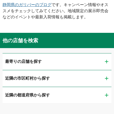
静岡県
のガリバーのブログ
です。キャンペーン情報やオス
スメをチェックしてみてください。地域限定の展示即売会
などのイベントや最新入荷情報も掲載します。
他の店舗を検索
最寄りの店舗を探す
近隣の市区町村から探す
ガリバー静岡流通通り店
近隣の都道府県から探す
静岡市葵区
LIBERALA リベラーラ静岡
新潟県
静岡市清水区
ガリバー1号静岡清水店