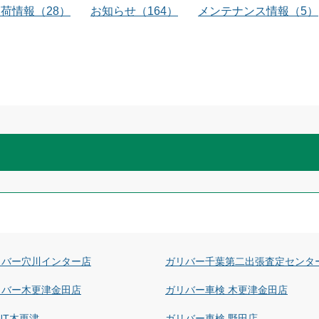
入荷情報
（
28
）
お知らせ
（
164
）
メンテナンス情報
（
5
）
リバー穴川インター店
ガリバー千葉第二出張査定センタ
リバー木更津金田店
ガリバー車検 木更津金田店
NT木更津
ガリバー車検 野田店