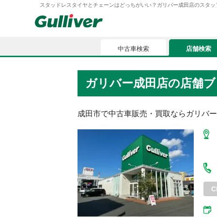
スタッドレスタイヤとチェーンはどっちがいい？ガリバー成田店のスタッフのつぶやき
中古車検索
店舗検索
中古車検索
店舗検索
ガリバー成田店
の店舗ブ
車買取
お気に入
車購入ガイド
成田市
で中古車販売・買取ならガリバー
ローン
車検整備
お客様の評価
C