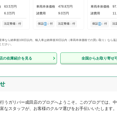
格
63
5
万円
車両本体価格
478
8
万円
車両本体価格
97
6
3
万円
諸費用
9
0
万円
諸費用
11
法定整備：付
保証
：付
法定整備：付
保証
：付
法
産車なら納車後100日以内、輸入車は納車後30日以内（車両本体価格での買い取り）なら
ください。
店
の在庫紹介を見る
全国からお取り寄せ
せ
行う
ガリバー成田店
のブログへようこそ。このブログでは、中
富なスタッフが、お客様のクルマ選びをお手伝いいたします。