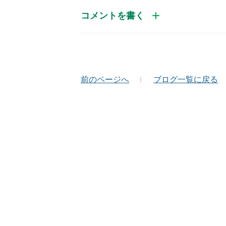
コメントを書く
お名前（かな）
メ
前のページへ
ブログ一覧に戻る
コメント
絵文字は投稿時に削除します
Captcha