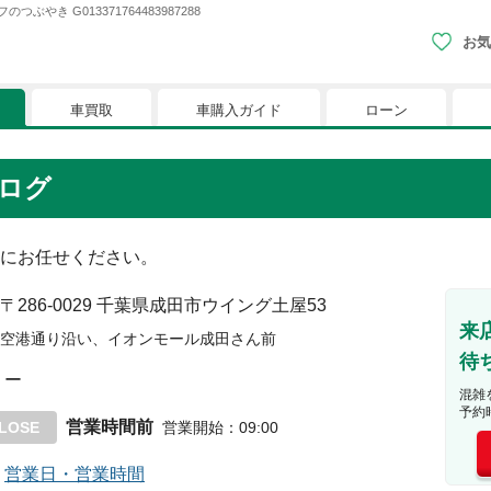
 G013371764483987288
お気
車買取
車購入ガイド
ローン
現在、お気に入りに登録されているおク
ログ
りに登録すると、あなただけのお気に入りのクルマリストでい
にお任せください。
※「お気に入り」の登録を可能にするためにCookie機
〒286-0029
千葉県成田市ウイング土屋53
来
空港通り沿い、イオンモール成田さん前
待
ー
混雑
予約
営業時間前
LOSE
営業開始
：
09:00
営業日・営業時間