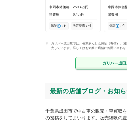
車両本体価格
259
4
万円
車両本体価
諸費用
6
4
万円
諸費用
保証
：付
法定整備：付
保証
：付
ガリバー成田店では、長期あんしん保証（有償）、国
売しています。詳しくはお気軽に店舗にお問い合わせ
ガリバー成田
最新の店舗ブログ・お知ら
千葉県
成田市
で中古車の販売・車買取を
の投稿をしてまいります。販売経験の豊