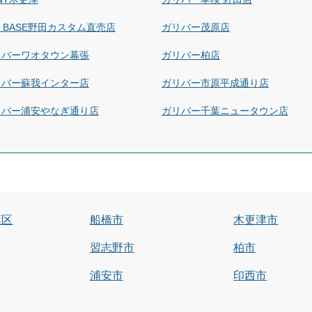
at BASE野田カスタム直売店
ガリバー茂原店
リバーワオタウン幕張
ガリバー柏店
リバー蘇我インター店
ガリバー市原平成通り店
リバー浦安やなぎ通り店
ガリバー千葉ニュータウン店
葉区
船橋市
木更津市
習志野市
柏市
浦安市
印西市