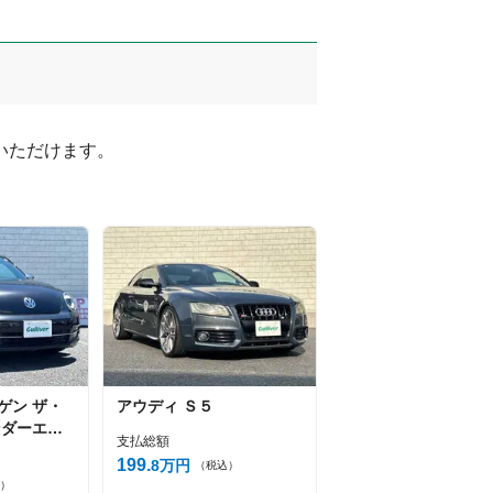
ただけます。

ゲン
ザ・
アウディ
Ｓ５
ンダーエデ
支払総額
199
8
万円
（税込）
）