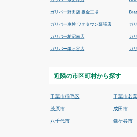
ガリバー野田店 板金工場
Br
ガリバー車検 ワオタウン幕張店
ガ
ガリバー柏沼南店
ガ
ガリバー鎌ヶ谷店
ガ
近隣の市区町村から探す
千葉市稲毛区
千葉市若
茂原市
成田市
八千代市
鎌ケ谷市