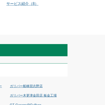
サービス紹介
（
8
）
ー
ガリバー船橋習志野店
ガリバー木更津金田店 板金工場
GT-Garage@Gulliver