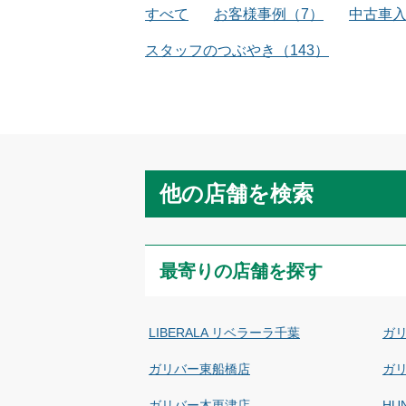
すべて
お客様事例
（
7
）
中古車
スタッフのつぶやき
（
143
）
他の店舗を検索
最寄りの店舗を探す
LIBERALA リベラーラ千葉
ガ
ガリバー東船橋店
ガ
ガリバー木更津店
HU