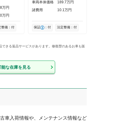
車両本体価格
189
7
万円
8
万円
諸費用
10
1
万円
0
万円
定整備：付
保証
：付
法定整備：付
返品できる返品サービスがあります。修復歴のあるお車も販
可能な在庫を見る
古車入荷情報や、メンテナンス情報など