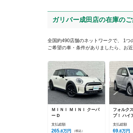
ガリバー成田店の在庫のご
全国約490店舗のネットワークで、 1
ご希望の車・条件がありましたら、お近
ＭＩＮＩ
ＭＩＮＩ
クーパ
フォルク
ー D
プ！
ハイ
支払総額
支払総額
265
69
8
万円
8
万円
（税込）