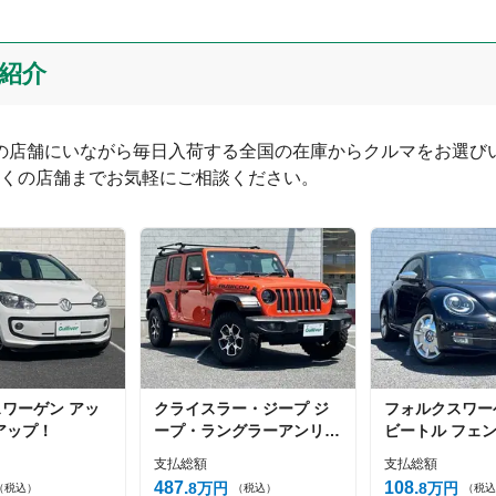
紹介
投稿する
つの店舗にいながら毎日入荷する全国の在庫からクルマをお選びい
くの店舗までお気軽にご相談ください。
スワーゲン
アッ
クライスラー・ジープ
ジ
フォルクスワー
アップ！
ープ・ラングラーアンリミ
ビートル
フェ
テッド
アンリミテッド ル
ィション
支払総額
支払総額
ビコン
487
108
8
万円
8
万円
（税込）
（税込）
（税込