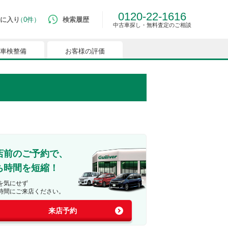
0120-22-1616
に入り
0件
検索履歴
中古車探し・無料査定のご相談
車検整備
お客様の評価
ルマはございません。
つでも簡単に比較ができるようになります。
能を有効にしてください。
店前のご予約で、
ち時間を短縮！
を気にせず
時間にご来店ください。
来店予約