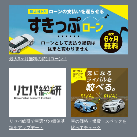
サイト内検索
柏市
中古車人気ランキング
HUNT木更津
車を売る時よくある質問
新車・中古車カタログ
サイトマップ
自動車ローンを調べる
便利な査定サービス
市原市
ガリバー車検 野田店
車の燃費を調べる
サイトの使用条件
ガリバーの自動車ローン
中古車買取相場（毎月更新）
車種別クチコミ
利用規約
八千代市
GT-Garage@Gulliver
車買い替えの基礎知識
車の個人売買ガイド
最大6ヶ月無料の特別ローン！
車比較サイト
個人情報の保護について
近くのお店で車を探す
鎌ケ谷市
ガリバー野田店 板金工場
中古車オークションガイド
保険代理店業務に関する基本方針
浦安市
Brat BASE野田カスタム直売店
古物営業法に基づく表示
アフィリエイトパートナー募集
印西市
ガリバー茂原店
車の価格・燃費・スペックを
リセバ総研で車選びの価値基
お客様の声
比べてチェック
準をアップデート
千葉市・習志野
ガリバー成田店