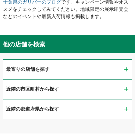
千葉県
のガリバーのブログ
です。キャンペーン情報やオス
スメをチェックしてみてください。地域限定の展示即売会
などのイベントや最新入荷情報も掲載します。
他の店舗を検索
最寄りの店舗を探す
近隣の市区町村から探す
LIBERALA リベラーラ千葉
近隣の都道府県から探す
千葉市稲毛区
ガリバー穴川インター店
茨城県
千葉市若葉区
ガリバー千葉第二出張査定センター