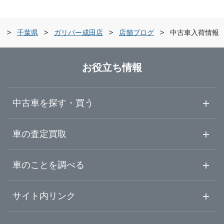
栃木県
船橋市
ガリバー船橋習志野店
索
千葉県
ガリバー成田店
店舗ブログ
中古車入荷情報
群馬県
木更津市
ガリバー東船橋店
お役立ち情報
埼玉県
野田市
ガリバー木更津金田店
中古車を探す・買う
千葉県
茂原市
ガリバー車検 木更津金田店
中古車情報・中古車検索
車の査定買取
中古車ご提案サービス
車査定・車買取ならガリバー
東京都
車のことを調べる
成田市
ガリバー木更津金田店 板金工場
初めての中古車購入ガイド
車査定売却ガイド
車初心者まとめ
サイト内リンク
神奈川県
習志野市
ガリバー木更津店
ガリバーのサービス
ガリバーの査定が選ばれる理由
自動車ニュース