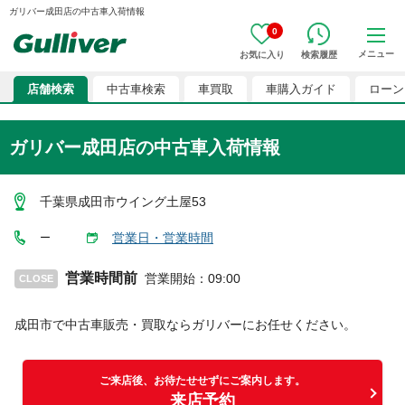
ガリバー成田店の中古車入荷情報
0
メニュー
お気に入り
検索履歴
店舗検索
中古車検索
車買取
車購入ガイド
ローン
ガリバー成田店の中古車入荷情報
千葉県成田市ウイング土屋53
営業日・営業時間
ー
営業時間前
営業開始
：
09:00
CLOSE
成田市
で中古車販売・買取ならガリバーにお任せください。
ご来店後、お待たせせずにご案内します。
来店予約