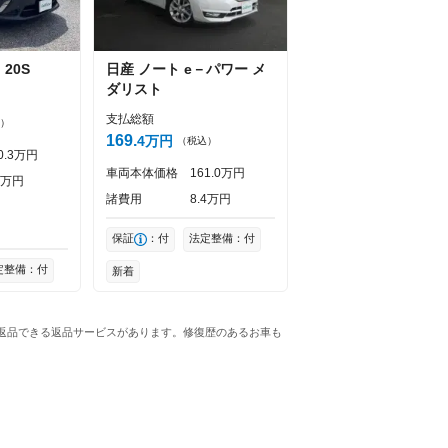
３
20S
日産
ノート
e－パワー メ
ダリスト
支払総額
）
169
4
万円
（税込）
0
3
万円
車両本体価格
161
0
万円
万円
諸費用
8
4
万円
保証
：付
法定整備：付
定整備：付
新着
ら返品できる返品サービスがあります。修復歴のあるお車も