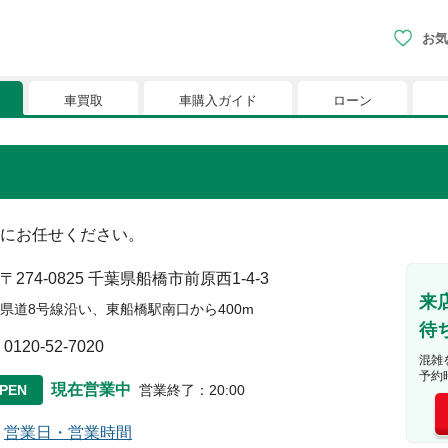
お気
車買取
車購入ガイド
ローン
現在、お気に入りに登録されているおク
りに登録すると、あなただけのお気に入りのクルマリストでい
にお任せください。
※「お気に入り」の登録を可能にするためにCookie機
〒274-0825
千葉県船橋市前原西1-4-3
来
県道8号線沿い、東船橋駅南口から400m
待
0120-52-7020
混雑
予約
現在営業中
PEN
営業終了
：
20:00
営業日・営業時間