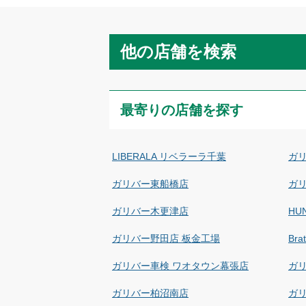
他の店舗を検索
最寄りの店舗を探す
LIBERALA リベラーラ千葉
ガ
ガリバー東船橋店
ガ
ガリバー木更津店
HU
ガリバー野田店 板金工場
Br
ガリバー車検 ワオタウン幕張店
ガ
ガリバー柏沼南店
ガ