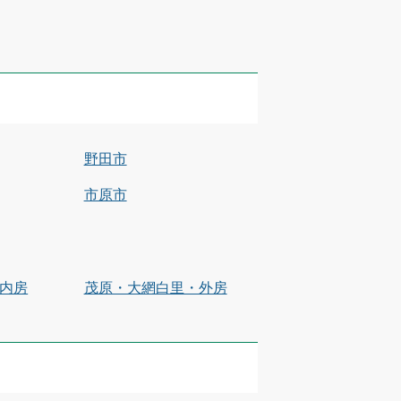
野田市
市原市
内房
茂原・大網白里・外房