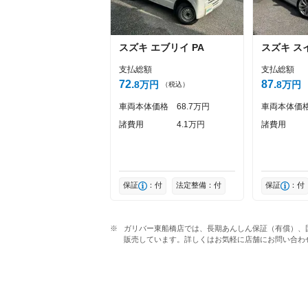
スズキ
エブリイ
PA
スズキ
ス
支払総額
支払総額
72
87
8
万円
8
万円
（税込）
車両本体価格
68
7
万円
車両本体価
諸費用
4
1
万円
諸費用
保証
：付
法定整備：付
保証
：付
ガリバー東船橋店では、長期あんしん保証（有償）、
販売しています。詳しくはお気軽に店舗にお問い合わ