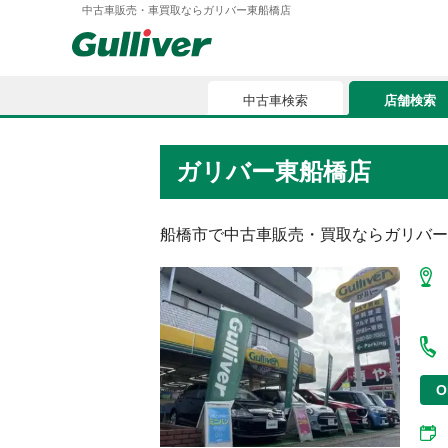
中古車販売・車買取ならガリバー東船橋店
中古車検索
店舗検索
中古車検索
店舗検索
ガリバー東船橋店
車買取
お気に入
車購入ガイド
船橋市
で中古車販売・買取ならガリバー
ローン
車検整備
お客様の評価
O