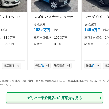
イフト
RS－DJE
スズキ
ハスラー
G ターボ
マツダ
ＣＸ－
支払総額
支払総額
108
146
8
万円
8
万円
（税込）
（税込）
（税込
格
81
3
万円
車両本体価格
105
3
万円
車両本体価格
14
6
5
万円
諸費用
3
5
万円
諸費用
6
5
法定整備：付
保証
：付
法定整備：付
保証
：付
法
国産車なら納車後100日以内、輸入車は納車後30日以内（車両本体価格での買い取り）な
せください。
ガリバー東船橋店
の在庫紹介を見る