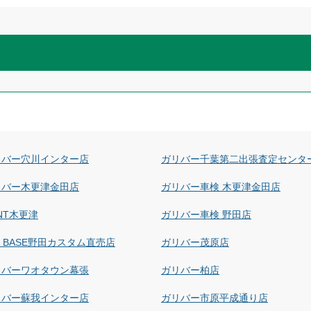
リバー穴川インター店
ガリバー千葉第二出張査定センタ
リバー木更津金田店
ガリバー車検 木更津金田店
NT木更津
ガリバー車検 野田店
at BASE野田カスタム直売店
ガリバー茂原店
リバーワオタウン幕張
ガリバー柏店
リバー蘇我インター店
ガリバー市原平成通り店