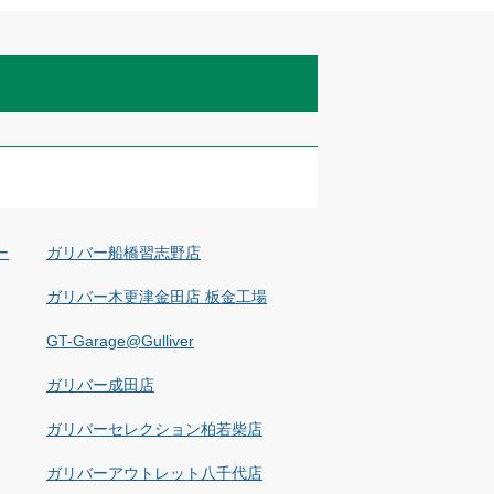
ー
ガリバー船橋習志野店
ガリバー木更津金田店 板金工場
GT-Garage@Gulliver
ガリバー成田店
ガリバーセレクション柏若柴店
ガリバーアウトレット八千代店