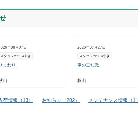
せ
2026年08月07日
2026年07月27日
スタッフのつぶやき
スタッフのつぶやき
ひまわり
車の豆知識
秋山
秋山
入荷情報
（
13
）
お知らせ
（
202
）
メンテナンス情報
（
1