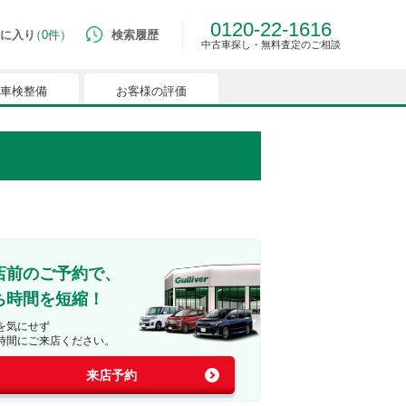
0120-22-1616
に入り
0件
検索履歴
中古車探し・無料査定のご相談
車検整備
お客様の評価
ルマはございません。
つでも簡単に比較ができるようになります。
能を有効にしてください。
店前のご予約で、
ち時間を短縮！
を気にせず
時間にご来店ください。
来店予約