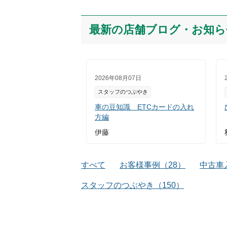
最新の店舗ブログ・お知ら
2026年08月07日
スタッフのつぶやき
車の豆知識 ETCカードの入れ
方編
伊藤
すべて
お客様事例
（
28
）
中古車
スタッフのつぶやき
（
150
）