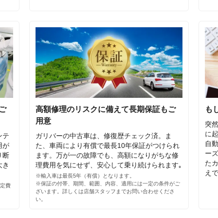
ご
高額修理のリスクに備えて長期保証もご
も
用意
突
に
ンテ
ガリバーの中古車は、修復歴チェック済。ま
自
用が
た、車両により有償で最長10年保証がつけられ
ー
り断
ます。万が一の故障でも、高額になりがちな修
た
大き
理費用を気にせず、安心して乗り続けられます｡
え
。
※輸入車は最長5年（有償）となります。
※保証の付帯、期間、範囲、内容、適用には一定の条件がご
定費
ざいます。詳しくは店舗スタッフまでお問い合わせくださ
い。