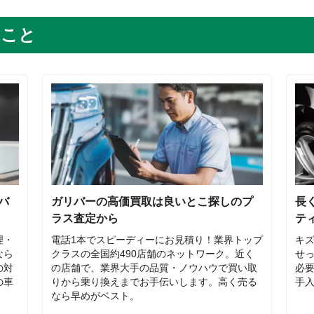
のこと
バ
ガリバーの高価買取は良いとこ探しのプ
長
ラス査定から
テ
理・
電話1本でスピーディーにお見積り！業界トップ
キ
なら
クラスの全国約490店舗のネットワーク。近く
せ
の対
の店舗で、業界大手の品質・ノウハウで買い取
必
の車
りから乗り換えまでお手伝いします。高く売る
手
なら早めがベスト。