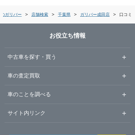
栃木県
船橋市
ガリバー船橋習志野店
車のガリバー
店舗検索
千葉県
ガリバー成田店
口コミ
群馬県
木更津市
ガリバー東船橋店
お役立ち情報
埼玉県
野田市
ガリバー木更津金田店
中古車を探す・買う
千葉県
茂原市
ガリバー車検 木更津金田店
中古車情報・中古車検索
車の査定買取
中古車ご提案サービス
車査定・車買取ならガリバー
東京都
車のことを調べる
成田市
ガリバー木更津金田店 板金工場
初めての中古車購入ガイド
車査定売却ガイド
車初心者まとめ
サイト内リンク
神奈川県
習志野市
ガリバー木更津店
ガリバーのサービス
ガリバーの査定が選ばれる理由
自動車ニュース
サイト内検索