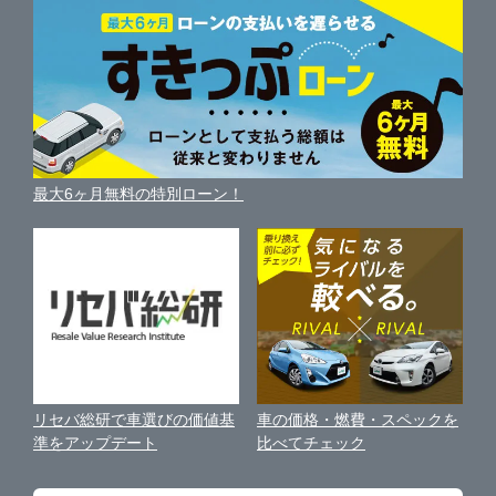
柏市
中古車人気ランキング
HUNT木更津
車を売る時よくある質問
新車・中古車カタログ
サイトマップ
自動車ローンを調べる
便利な査定サービス
市原市
ガリバー車検 野田店
車の燃費を調べる
サイトの使用条件
ガリバーの自動車ローン
中古車買取相場（毎月更新）
車種別クチコミ
利用規約
八千代市
GT-Garage@Gulliver
車買い替えの基礎知識
車の個人売買ガイド
最大6ヶ月無料の特別ローン！
車比較サイト
個人情報の保護について
近くのお店で車を探す
鎌ケ谷市
ガリバー野田店 板金工場
中古車オークションガイド
保険代理店業務に関する基本方針
浦安市
Brat BASE野田カスタム直売店
古物営業法に基づく表示
アフィリエイトパートナー募集
印西市
ガリバー茂原店
車の価格・燃費・スペックを
リセバ総研で車選びの価値基
お客様の声
比べてチェック
準をアップデート
千葉市・習志野
ガリバー成田店
会社案内