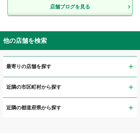
店舗ブログを見る
他の店舗を検索
最寄りの店舗を探す
近隣の市区町村から探す
LIBERALA リベラーラ千葉
近隣の都道府県から探す
千葉市稲毛区
ガリバー穴川インター店
茨城県
千葉市若葉区
ガリバー千葉第二出張査定センター