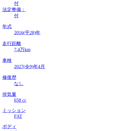
付
法定整備：
付
年式
2016(平28)年
走行距離
7.4万km
車検
2027(令9)年4月
修復歴
なし
排気量
658 cc
ミッション
FAT
ボディ