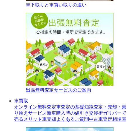
車下取りと車買い取りの違い
出張無料査定サービスのご案内
車買取
オンライン無料査定
車査定の基礎知識
査定・売却・乗
り換えサービス
新車購入時の値引き交渉術
ガリバーで
売るメリット
車売却よくあるご質問
中古車査定相場表