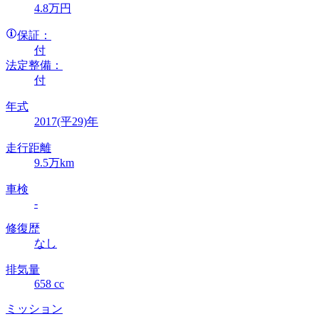
4
.8
万円
保証：
付
法定整備：
付
年式
2017(平29)年
走行距離
9.5万km
車検
-
修復歴
なし
排気量
658 cc
ミッション