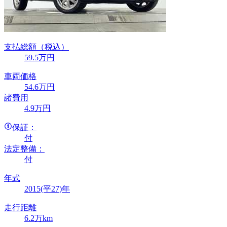
支払総額
（税込）
59
.5
万円
車両価格
54
.6
万円
諸費用
4
.9
万円
保証：
付
法定整備：
付
年式
2015(平27)年
走行距離
6.2万km