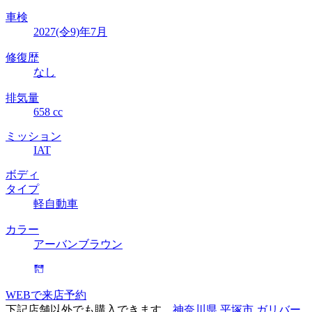
車検
2027(令9)年7月
修復歴
なし
排気量
658 cc
ミッション
IAT
ボディ
タイプ
軽自動車
カラー
アーバンブラウン
WEBで来店予約
下記店舗以外でも購入できます。
神奈川県 平塚市 ガリバー