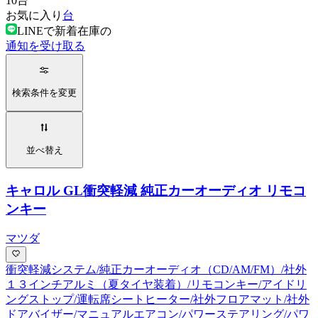
10
台
お気に入り
台
LINEで新着在庫の
通知を受け取る
検索条件を変更
並べ替え
キャロル GL
衝突軽減 純正カーオーディオ リモコ
ンキー
マツダ
衝突軽減システム/純正カーオーディオ（CD/AM/FM）/社外
１３インチアルミ（夏タイヤ装着）/リモコンキー/アイドリ
ングストップ/運転席シートヒーター/社外フロアマット/社外
ドアバイザー/マニュアルエアコン/パワーステアリング/パワ