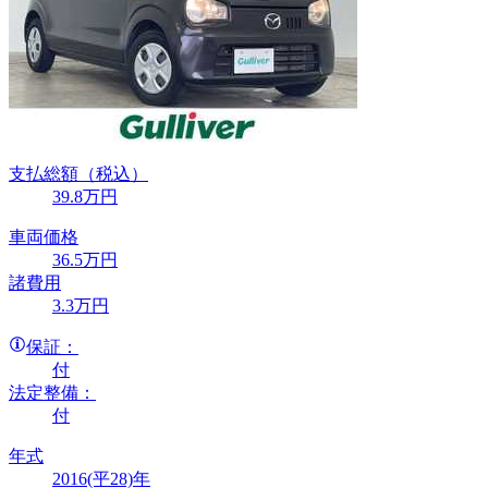
支払総額
（税込）
39
.8
万円
車両価格
36
.5
万円
諸費用
3
.3
万円
保証：
付
法定整備：
付
年式
2016(平28)年