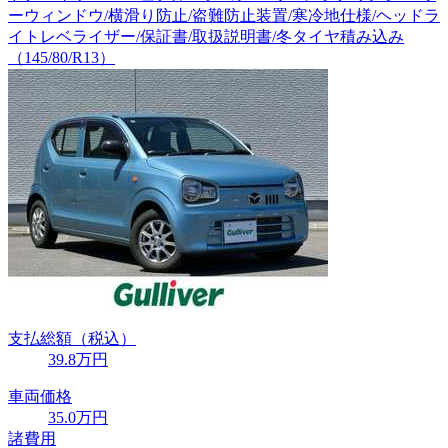
ーウィンドウ/横滑り防止/盗難防止装置/寒冷地仕様/ヘッドラ
イトレベライザー/保証書/取扱説明書/冬タイヤ積み込み
（145/80/R13）
支払総額
（税込）
39
.8
万円
車両価格
35
.0
万円
諸費用