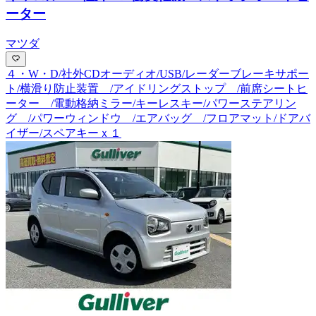
ーター
マツダ
４・W・D/社外CDオーディオ/USB/レーダーブレーキサポー
ト/横滑り防止装置 /アイドリングストップ /前席シートヒ
ーター /電動格納ミラー/キーレスキー/パワーステアリン
グ /パワーウィンドウ /エアバッグ /フロアマット/ドアバ
イザー/スペアキーｘ１