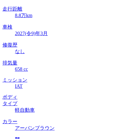
走行距離
8.8万km
車検
2027(令9)年3月
修復歴
なし
排気量
658 cc
ミッション
IAT
ボディ
タイプ
軽自動車
カラー
アーバンブラウン