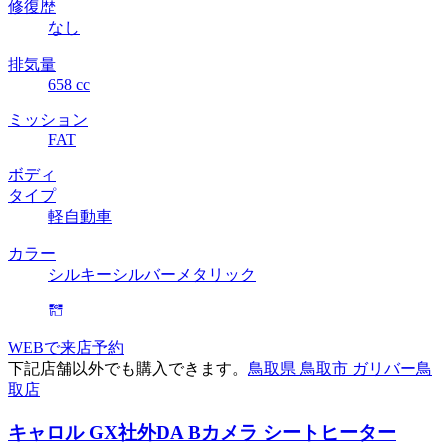
修復歴
なし
排気量
658 cc
ミッション
FAT
ボディ
タイプ
軽自動車
カラー
シルキーシルバーメタリック
WEBで来店予約
下記店舗以外でも購入できます。
鳥取県 鳥取市 ガリバー鳥
取店
キャロル GX
社外DA Bカメラ シートヒーター