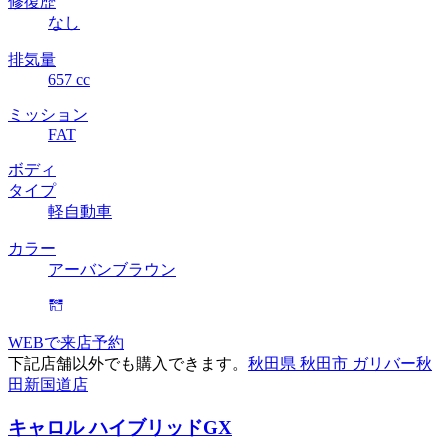
修復歴
なし
排気量
657 cc
ミッション
FAT
ボディ
タイプ
軽自動車
カラー
アーバンブラウン
WEBで来店予約
下記店舗以外でも購入できます。
秋田県 秋田市 ガリバー秋
田新国道店
キャロル ハイブリッドGX