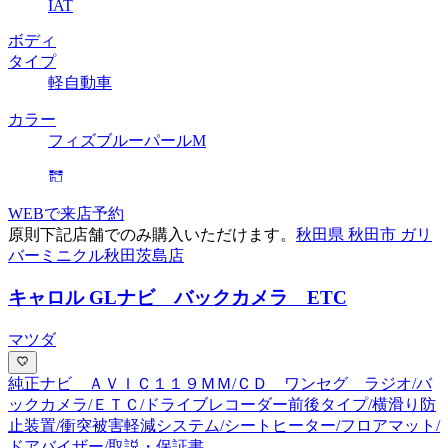
IAT
ボディ
タイプ
軽自動車
カラー
フィズブルーパールM
WEBで来店予約
原則下記店舗でのみ購入いただけます。
秋田県 秋田市 ガリ
バーミニクル秋田茨島店
キャロル GL
ナビ バックカメラ ETC
マツダ
純正ナビ ＡＶＩＣ１１９ＭＭ/ＣＤ ワンセグ ラジオ/バ
ックカメラ/ＥＴＣ/ドライブレコーダー前後タイプ/横滑り防
止装置/衝突被害軽減システム/シートヒーター/フロアマット/
ドアバイザー/取説・保証書