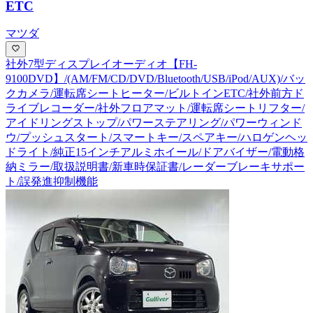
ETC
マツダ
社外7型ディスプレイオーディオ【FH-
9100DVD】/(AM/FM/CD/DVD/Bluetooth/USB/iPod/AUX)/バッ
クカメラ/運転席シートヒーター/ビルトインETC/社外前方ド
ライブレコーダー/社外フロアマット/運転席シートリフター/
アイドリングストップ/パワーステアリング/パワーウィンド
ウ/プッシュスタート/スマートキー/スペアキー/ハロゲンヘッ
ドライト/純正15インチアルミホイール/ドアバイザー/電動格
納ミラー/取扱説明書/新車時保証書/レーダーブレーキサポー
ト/誤発進抑制機能