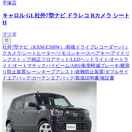
平塚店
キャロル GL
社外7型ナビ ドラレコ Bカメラ シート
H
マツダ
社外7型ナビ（KXM-E508W）/前後ドライブレコーダー/バッ
クカメラ/シートヒーター/リモコンキー/スペアキー/アイドリ
ングストップ/純正フロアマット/LEDヘッドライト/オートラ
イト/オートマチックハイビーム/ABS/衝突軽減ブレーキ/横滑
り防止装置/レーンキープアシスト/盗難防止装置/ダブルサイ
ドエアバッグ/カーテンエアバッグ/取扱説明書/保証書