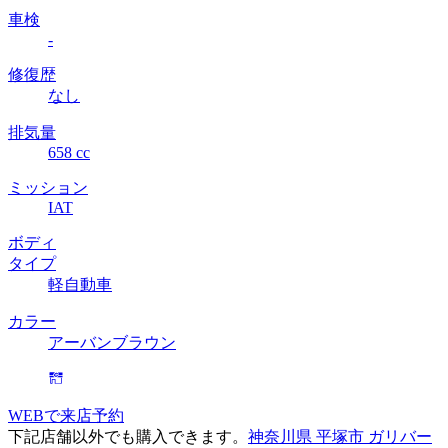
車検
-
修復歴
なし
排気量
658 cc
ミッション
IAT
ボディ
タイプ
軽自動車
カラー
アーバンブラウン
WEBで来店予約
下記店舗以外でも購入できます。
神奈川県 平塚市 ガリバー