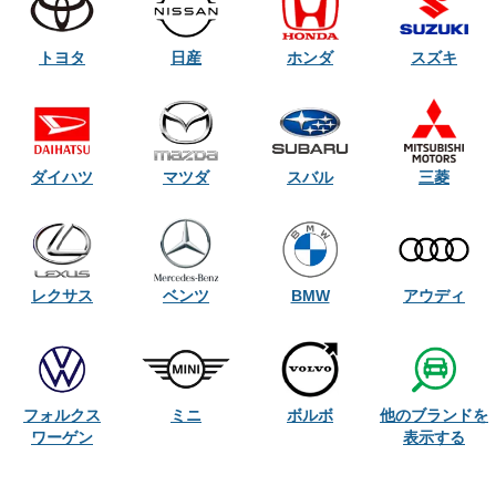
トヨタ
日産
ホンダ
スズキ
ダイハツ
マツダ
スバル
三菱
レクサス
ベンツ
BMW
アウディ
他のブランドを
フォルクス
ミニ
ボルボ
ワーゲン