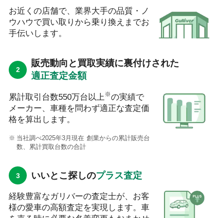
お近くの店舗で、業界大手の品質・ノ
ウハウで買い取りから乗り換えまでお
手伝いします。
販売動向と買取実績に裏付けされた
適正査定金額
※
累計取引台数550万台以上
の実績で
メーカー、車種を問わず適正な査定価
格を算出します。
当社調べ2025年3月現在 創業からの累計販売台
数、累計買取台数の合計
いいとこ探しの
プラス査定
経験豊富なガリバーの査定士が、お客
様の愛車の高額査定を実現します。車