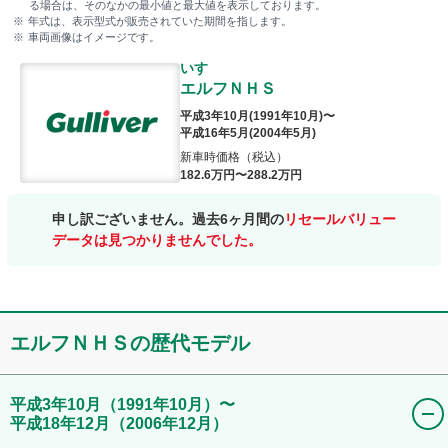
る場合は、そのなかの最小値と最大値を表示しております。
年式は、表示型式が販売されていた期間を指します。
車両画像はイメージです。
いすゞ
エルフＮＨＳ
平成3年10月
(
1991年10月
)〜
平成16年5月
(
2004年5月
)
新車時価格（税込）
182
.6
万円〜
288
.2
万円
申し訳ございません。過去6ヶ月間の
リセールバリュー
データは見つかりませんでした。
エルフＮＨＳ
の歴代モデル
平成3年10月
（1991年10月）
〜
平成18年12月
（2006年12月）