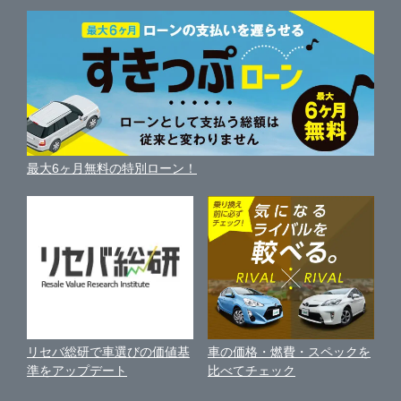
中古車人気ランキング
車を売る時よくある質問
新車・中古車カタログ
宮崎
サイトマップ
香川
岐阜
自動車ローンを調べる
便利な査定サービス
車の燃費を調べる
サイトの使用条件
鹿児島
ガリバーの自動車ローン
愛媛
三重
中古車買取相場（毎月更新）
車種別クチコミ
利用規約
車買い替えの基礎知識
車の個人売買ガイド
沖縄
最大6ヶ月無料の特別ローン！
高知
車比較サイト
個人情報の保護について
近くのお店で車を探す
中古車オークションガイド
保険代理店業務に関する基本方針
古物営業法に基づく表示
アフィリエイトパートナー募集
車の価格・燃費・スペックを
リセバ総研で車選びの価値基
お客様の声
比べてチェック
準をアップデート