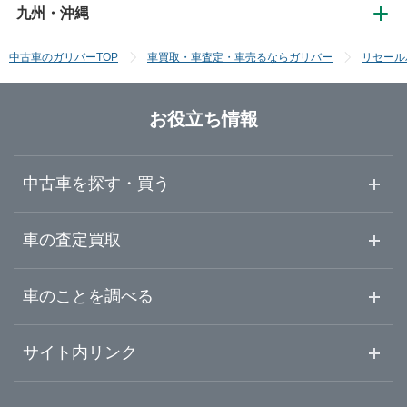
九州・沖縄
中国・四国
大阪
長野
埼玉
秋田
中古車のガリバーTOP
車買取・車査定・車売るならガリバー
リセール
九州・沖縄
鳥取
京都
富山
千葉
山形
お役立ち情報
福岡
島根
滋賀
石川
群馬
福島
中古車を探す・買う
佐賀
岡山
奈良
福井
栃木
中古車情報・中古車検索
車の査定買取
長崎
広島
和歌山
山梨
茨城
中古車ご提案サービス
車査定・車買取ならガリバー
車のことを調べる
熊本
山口
初めての中古車購入ガイド
兵庫
静岡
車査定売却ガイド
車初心者まとめ
サイト内リンク
ガリバーのサービス
ガリバーの査定が選ばれる理由
大分
徳島
自動車ニュース
愛知
サイト内検索