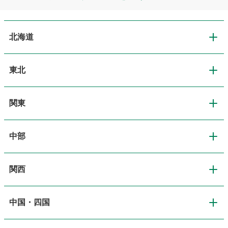
北海道
東北
北海道
関東
東北
道央・札幌
中部
関東
青森
道北・旭川
関西
中部
東京
岩手
道東・釧路十勝
中国・四国
関西
新潟
神奈川
宮城
道南・函館