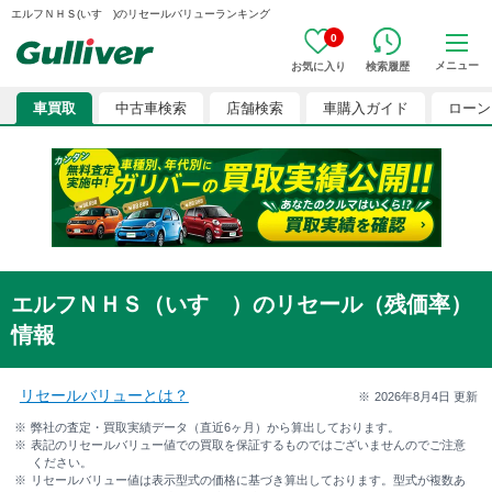
エルフＮＨＳ(いすゞ)のリセールバリューランキング
0
メニュー
お気に入り
検索履歴
車買取
中古車検索
店舗検索
車購入ガイド
ローン
エルフＮＨＳ（いすゞ）のリセール（残価率）
情報
リセールバリューとは？
2026年8月4日
更新
弊社の査定・買取実績データ（直近6ヶ月）から算出しております。
表記のリセールバリュー値での買取を保証するものではございませんのでご注意
ください。
リセールバリュー値は表示型式の価格に基づき算出しております。型式が複数あ