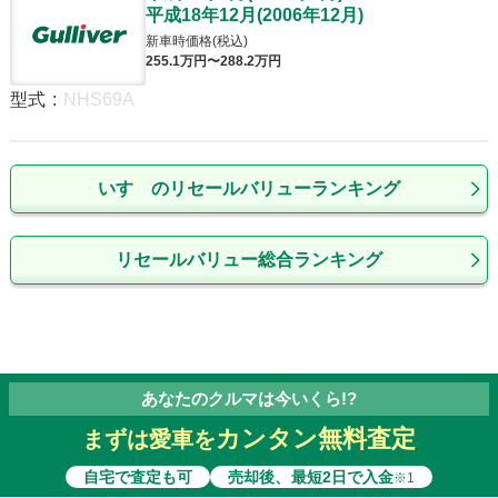
平成18年12月
(
2006年12月
)
新車時価格(税込)
255
.1
万円〜
288
.2
万円
型式
:
NHS69A
いすゞのリセールバリューランキング
リセールバリュー総合ランキング
あなたのクルマは今いくら!?
カンタン無料査定
まずは愛車を
自宅で査定も可
売却後、最短2日で入金
※1