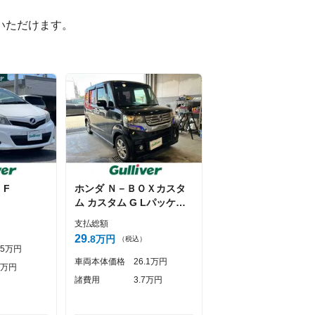
ただけます。

ツ
F
ホンダ
Ｎ－ＢＯＸカスタ
ム
カスタム G Lパッケー
ジ
支払総額
）
29
8
万円
（税込）
5
万円
車両本体価格
26
1
万円
万円
諸費用
3
7
万円