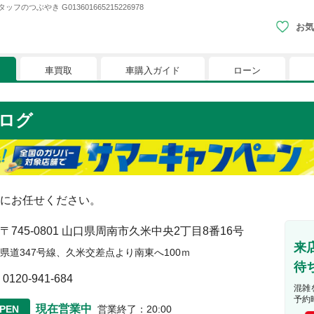
やき G013601665215226978
お気
車買取
車購入ガイド
ローン
現在、お気に入りに登録されているおク
ログ
りに登録すると、あなただけのお気に入りのクルマリストでい
※「お気に入り」の登録を可能にするためにCookie機
にお任せください。
〒745-0801
山口県周南市久米中央2丁目8番16号
来
県道347号線、久米交差点より南東へ100ｍ
待
0120-941-684
混雑
予約
現在営業中
PEN
営業終了
：
20:00