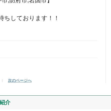
井市,防府市,岩国市】
待ちしております！！
ールアドレス（半角英数）
次のページへ
紹介