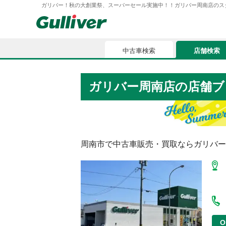
ガリバー！秋の大創業祭、スーパーセール実施中！！ガリバー周南店のスタッフのつぶ
中古車検索
店舗検索
中古車検索
店舗検索
ガリバー周南店
の店舗ブ
車買取
お気に入
車購入ガイド
ローン
周南市
で中古車販売・買取ならガリバー
車検整備
お客様の評価
O