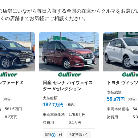
つの店舗にいながら毎日入荷する全国の在庫からクルマをお選びい
くの店舗までお気軽にご相談ください。
0
文字/140文字
ルファード
Z
日産
セレナ
ハイウェイス
トヨタ
ヴィッ
投稿する
ター Vセレクション
支払総額
支払総額
59
8
万円
（税込）
（税込
182
7
万円
（税込）
格
581
6
万円
車両本体価格
54
車両本体価格
176
6
万円
8
2
万円
諸費用
5
3
諸費用
6
1
万円
保証
：付
法定整備：付