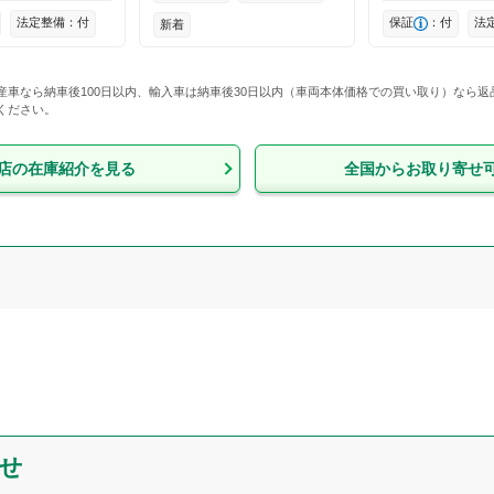
法定整備：付
保証
：付
法
新着
産車なら納車後100日以内、輸入車は納車後30日以内（車両本体価格での買い取り）なら
ください。
店
の在庫紹介を見る
全国からお取り寄せ
せ