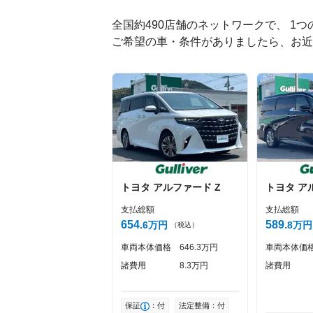
全国約490店舗のネットワークで、 1
ご希望の車・条件がありましたら、お近
絵文字は投稿時に削除します
Captcha
トヨタ
アルファード
Z
トヨタ
ア
支払総額
支払総額
654
589
6
万円
8
万円
（税込）
車両本体価格
646
3
万円
車両本体価
諸費用
8
3
万円
諸費用
保証
：付
法定整備：付