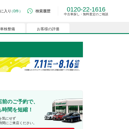
0120-22-1616
に入り
0件
検索履歴
中古車探し・無料査定のご相談
車検整備
お客様の評価
ルマはございません。
つでも簡単に比較ができるようになります。
能を有効にしてください。
店前のご予約で、
ち時間を短縮！
を気にせず
時間にご来店ください。