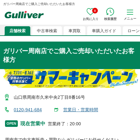
ガリバー周南店でご購入ご売却いただいたお客様方
0
メニュー
お気に入り
検索履歴
店舗検索
中古車検索
車買取
車購入ガイド
ローン
ガリバー周南店
でご購入ご売却いただいたお客
様方
山口県周南市久米中央2丁目8番16号
0120-941-684
営業日・営業時間
現在営業中
営業終了
：
20:00
OPEN
周南市
で中古車販売・買取ならガリバーにお任せください。