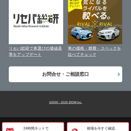
中古車オークションガイド
保険代理店業務に関する基本方針
古物営業法に基づく表示
アフィリエイトパートナー募集
車の価格・燃費・スペックを
リセバ総研で車選びの価値基
お客様の声
比べてチェック
準をアップデート
会社案内
お問合せ・ご相談窓口
©2000 -
2026
IDOM Inc.
24時間ネットで
相場を今すぐ確認