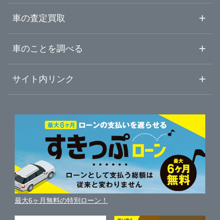
山口県
県東
ガリバー岩国店
中古車情報・中古車検索
車の査定買取
中古車ご提案サービス
車査定・車買取ならガリバー
徳島県
車のことを調べる
県央
ガリバー周南店
初めての中古車購入ガイド
車査定売却ガイド
車初心者まとめ
サイト内リンク
香川県
県西県北
ガリバーのサービス
ガリバーの査定が選ばれる理由
自動車ニュース
サイト内検索
愛媛県
中古車人気ランキング
車を売る時よくある質問
新車・中古車カタログ
サイトマップ
自動車ローンを調べる
便利な査定サービス
高知県
車の燃費を調べる
サイトの使用条件
ガリバーの自動車ローン
中古車買取相場（毎月更新）
車種別クチコミ
利用規約
車買い替えの基礎知識
車の個人売買ガイド
最大6ヶ月無料の特別ローン！
車比較サイト
個人情報の保護について
近くのお店で車を探す