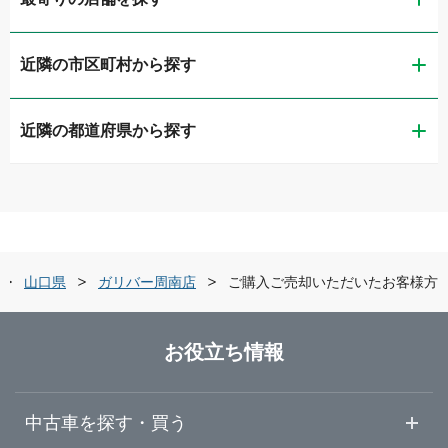
近隣の市区町村から探す
ガリバー下関綾羅木店
近隣の都道府県から探す
下関市
ガリバーアウトレット下関長府店
鳥取県
宇部市
ガリバー宇部店
島根県
山口市
ガリバー車検 宇部店
山口県
ガリバー周南店
ご購入ご売却いただいたお客様方
岡山県
岩国市
ガリバー山口インター店
お役立ち情報
広島県
周南市
ガリバー山口店
中古車を探す・買う