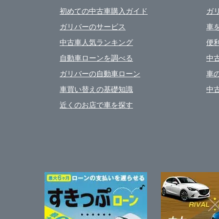
初めての中古車購入ガイド
ガ
ガリバーのサービス
車
中古車人気ランキング
便
自動車ローンを調べる
中
ガリバーの自動車ローン
車
車買い替えの基礎知識
中
近くのお店で車を探す