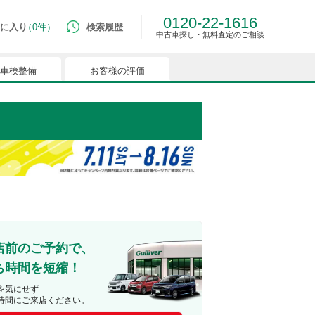
0120-22-1616
に入り
0件
検索履歴
中古車探し・無料査定のご相談
車検整備
お客様の評価
ルマはございません。
つでも簡単に比較ができるようになります。
能を有効にしてください。
店前のご予約で、
ち時間を短縮！
を気にせず
時間にご来店ください。