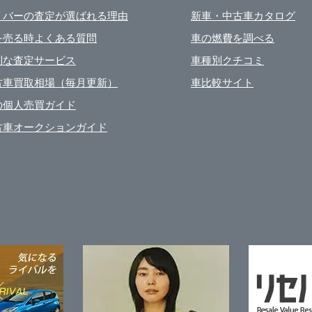
リバーの査定が選ばれる理由
新車・中古車カタログ
を売る時よくある質問
車の燃費を調べる
利な査定サービス
車種別クチコミ
古車買取相場（毎月更新）
車比較サイト
の個人売買ガイド
古車オークションガイド