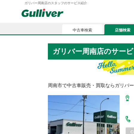
ガリバー周南店のスタッフのサービス紹介
中古車検索
店舗検索
中古車検索
店舗検索
ガリバー周南店のサービ
車買取
お気に入
車購入ガイド
ローン
周南市
で中古車販売・買取ならガリバー
車検整備
お客様の評価
C