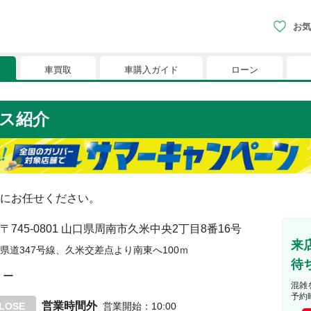
お気
車買取
車購入ガイド
ローン
現在、お気に入りに登録されているおク
ス紹介
りに登録すると、あなただけのお気に入りのクルマリストでい
※「お気に入り」の登録を可能にするためにCookie機
にお任せください。
〒745-0801
山口県周南市久米中央2丁目8番16号
来
県道347号線、久米交差点より南東へ100ｍ
待
ー
混雑
予約
営業時間外
LOSE
営業開始
：
10:00