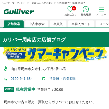
いいブーブーの日ガリバー周南店からのお知らせ G013601761961095627
0
メニュー
お気に入り
検索履歴
店舗検索
中古車検索
車買取
車購入ガイド
ローン
ガリバー周南店
の店舗ブログ
山口県周南市久米中央2丁目8番16号
0120-941-684
営業日・営業時間
現在営業中
営業終了
：
20:00
OPEN
周南市
で中古車販売・買取ならガリバーにお任せください。