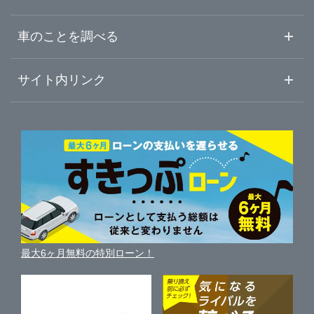
中古車ご提案サービス
車査定・車買取ならガリバー
徳島県
車のことを調べる
県央
ガリバー周南店
初めての中古車購入ガイド
車査定売却ガイド
車初心者まとめ
サイト内リンク
香川県
県西県北
ガリバーのサービス
ガリバーの査定が選ばれる理由
自動車ニュース
サイト内検索
愛媛県
中古車人気ランキング
車を売る時よくある質問
新車・中古車カタログ
サイトマップ
自動車ローンを調べる
便利な査定サービス
高知県
車の燃費を調べる
サイトの使用条件
ガリバーの自動車ローン
中古車買取相場（毎月更新）
車種別クチコミ
利用規約
車買い替えの基礎知識
車の個人売買ガイド
最大6ヶ月無料の特別ローン！
車比較サイト
個人情報の保護について
近くのお店で車を探す
中古車オークションガイド
保険代理店業務に関する基本方針