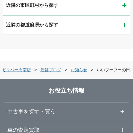
近隣の市区町村から探す
ガリバー下関綾羅木店
近隣の都道府県から探す
下関市
ガリバーアウトレット下関長府店
鳥取県
宇部市
ガリバー宇部店
島根県
山口市
ガリバー車検 宇部店
ガリバー周南店
店舗ブログ
お知らせ
いいブーブーの日
岡山県
岩国市
ガリバー山口インター店
お役立ち情報
広島県
周南市
ガリバー山口店
中古車を探す・買う
山口県
県東
ガリバー岩国店
中古車情報・中古車検索
車の査定買取