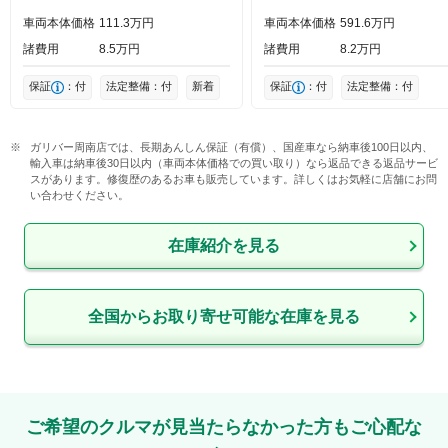
車両本体価格
111
3
万円
車両本体価格
591
6
万円
諸費用
8
5
万円
諸費用
8
2
万円
保証
：付
法定整備：付
新着
保証
：付
法定整備：付
ガリバー周南店では、長期あんしん保証（有償）、国産車なら納車後100日以内、
輸入車は納車後30日以内（車両本体価格での買い取り）なら返品できる返品サービ
スがあります。修復歴のあるお車も販売しています。詳しくはお気軽に店舗にお問
い合わせください。
在庫紹介を見る
全国からお取り寄せ可能な在庫を見る
ご希望のクルマが見当たらなかった方もご心配な