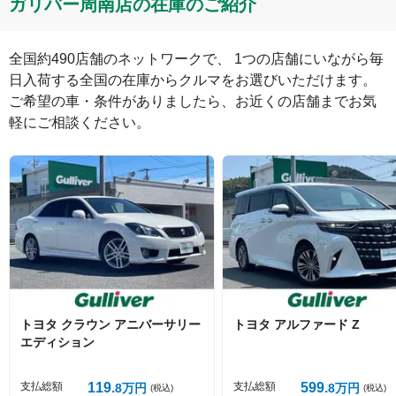
ガリバー周南店の在庫のご紹介
全国約490店舗のネットワークで、 1つの店舗にいながら毎
日入荷する全国の在庫からクルマをお選びいただけます。

ご希望の車・条件がありましたら、お近くの店舗までお気
軽にご相談ください。
絵文字は投稿時に削除します
0
文字/140文字
Captcha
トヨタ
クラウン
アニバーサリー
トヨタ
アルファード
Z
エディション
投稿する
支払総額
119
支払総額
599
8
万円
8
万円
(税込)
(税込)