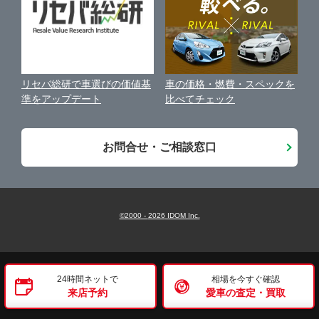
古物営業法に基づく表示
アフィリエイトパートナー募集
車の価格・燃費・スペックを
リセバ総研で車選びの価値基
お客様の声
比べてチェック
準をアップデート
会社案内
お問合せ・ご相談窓口
©2000 -
2026
IDOM Inc.
24時間ネットで
相場を今すぐ確認
来店予約
愛車の査定・買取