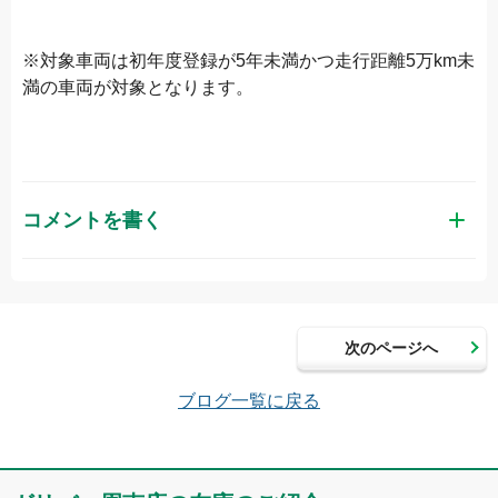
※対象車両は初年度登録が5年未満かつ走行距離5万km未
満の車両が対象となります。
コメントを書く
お名前（かな）
次のページへ
メールアドレス（半角英数）
ブログ一覧に戻る
コメント