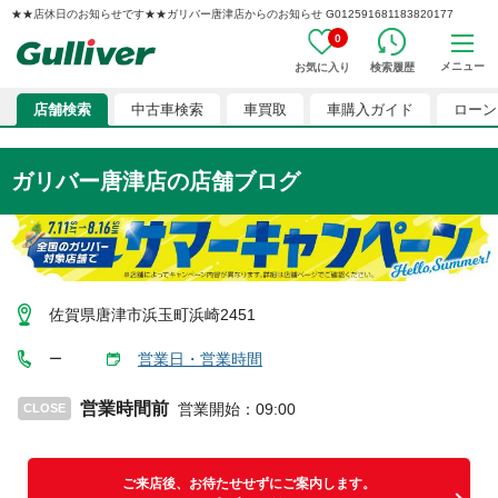
★★店休日のお知らせです★★ガリバー唐津店からのお知らせ G012591681183820177
0
メニュー
お気に入り
検索履歴
店舗検索
中古車検索
車買取
車購入ガイド
ローン
ガリバー唐津店
の店舗ブログ
佐賀県唐津市浜玉町浜崎2451
営業日・営業時間
ー
営業時間前
営業開始
：
09:00
CLOSE
ご来店後、お待たせせずにご案内します。