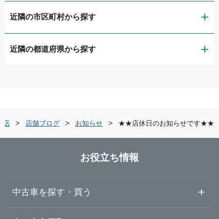
近隣の市区町村から探す
ガリバー佐賀本庄店
近隣の都道府県から探す
佐賀市
ガリバー車検 佐賀本庄店
福岡県
唐津市
ガリバー佐賀環状東通り店
佐賀県
武雄市
ガリバー唐津店
津店
店舗ブログ
お知らせ
★★店休日のお知らせです★★
長崎県
三養基郡みやき町
ガリバー武雄店
お役立ち情報
熊本県
佐賀・鳥栖・武雄
ガリバー久留米みやき店
中古車を探す・買う
大分県
唐津・伊万里