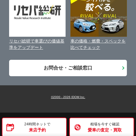
古物営業法に基づく表示
アフィリエイトパートナー募集
車の価格・燃費・スペックを
リセバ総研で車選びの価値基
お客様の声
比べてチェック
準をアップデート
会社案内
お問合せ・ご相談窓口
©2000 -
2026
IDOM Inc.
24時間ネットで
相場を今すぐ確認
来店予約
愛車の査定・買取