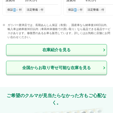
諸費用
10
9
万円
諸費用
8
8
万円
保証
：付
法定整備：付
保証
：付
法定整備：付
ガリバー唐津店では、長期あんしん保証（有償）、国産車なら納車後100日以内、
輸入車は納車後30日以内（車両本体価格での買い取り）なら返品できる返品サービ
スがあります。修復歴のあるお車も販売しています。詳しくはお気軽に店舗にお問
い合わせください。
在庫紹介を見る
全国からお取り寄せ可能な在庫を見る
ご希望のクルマが見当たらなかった方もご心配な
く。