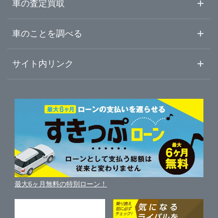
中古車情報・中古車検索
車の査定買取
中古車ご提案サービス
車査定・車買取ならガリバー
宮崎県
車のことを調べる
初めての中古車購入ガイド
車査定売却ガイド
車初心者まとめ
サイト内リンク
鹿児島県
ガリバーのサービス
ガリバーの査定が選ばれる理由
自動車ニュース
サイト内検索
沖縄県
中古車人気ランキング
車を売る時よくある質問
新車・中古車カタログ
サイトマップ
自動車ローンを調べる
便利な査定サービス
車の燃費を調べる
サイトの使用条件
ガリバーの自動車ローン
中古車買取相場（毎月更新）
車種別クチコミ
利用規約
車買い替えの基礎知識
車の個人売買ガイド
最大6ヶ月無料の特別ローン！
車比較サイト
個人情報の保護について
近くのお店で車を探す
中古車オークションガイド
保険代理店業務に関する基本方針