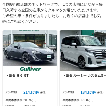
全国約490店舗のネットワークで、 1つの店舗にいながら毎
日入荷する全国の在庫からクルマをお選びいただけます。

ご希望の車・条件がありましたら、お近くの店舗までお気
軽にご相談ください。
絵文字は投稿時に削除します
0
文字/140文字
Captcha
トヨタ
８６
GT
トヨタ
ルーミー
カスタムG－
投稿する
支払総額
214
支払総額
184
8
万円
8
万円
(税込)
(税込)
車両本体価格
203
9
万円
車両本体価格
176
0
万円