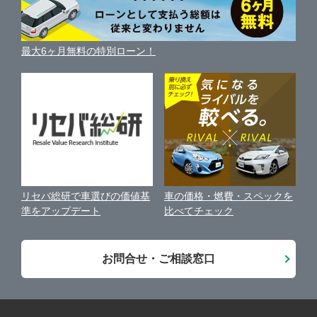
ガリバーの自動車ローン
中古車買取相場（毎月更新）
車種別クチコミ
利用規約
車買い替えの基礎知識
車の個人売買ガイド
最大6ヶ月無料の特別ローン！
車比較サイト
個人情報の保護について
近くのお店で車を探す
中古車オークションガイド
保険代理店業務に関する基本方針
古物営業法に基づく表示
アフィリエイトパートナー募集
車の価格・燃費・スペックを
リセバ総研で車選びの価値基
お客様の声
比べてチェック
準をアップデート
会社案内
お問合せ・ご相談窓口