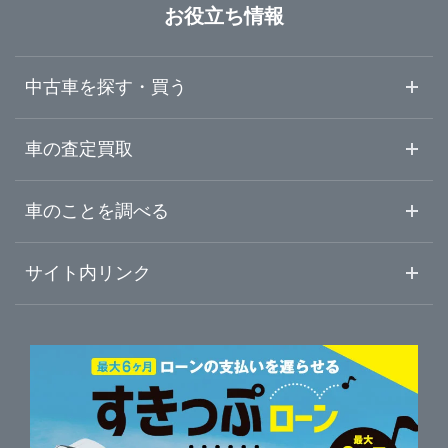
長崎県
三養基郡みやき町
ガリバー武雄店
お役立ち情報
熊本県
佐賀・鳥栖・武雄
ガリバー久留米みやき店
中古車を探す・買う
大分県
唐津・伊万里
中古車情報・中古車検索
車の査定買取
中古車ご提案サービス
車査定・車買取ならガリバー
宮崎県
車のことを調べる
初めての中古車購入ガイド
車査定売却ガイド
車初心者まとめ
サイト内リンク
鹿児島県
ガリバーのサービス
ガリバーの査定が選ばれる理由
自動車ニュース
サイト内検索
沖縄県
中古車人気ランキング
車を売る時よくある質問
新車・中古車カタログ
サイトマップ
自動車ローンを調べる
便利な査定サービス
車の燃費を調べる
サイトの使用条件