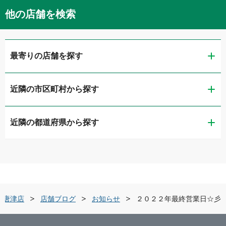
他の店舗を検索
最寄りの店舗を探す
近隣の市区町村から探す
ガリバー佐賀本庄店
近隣の都道府県から探す
佐賀市
ガリバー車検 佐賀本庄店
福岡県
唐津市
ガリバー佐賀環状東通り店
佐賀県
武雄市
ガリバー唐津店
ー唐津店
店舗ブログ
お知らせ
２０２２年最終営業日☆彡