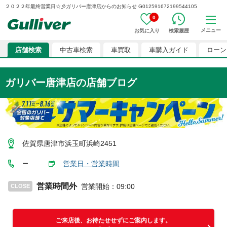
２０２２年最終営業日☆彡ガリバー唐津店からのお知らせ G012591672199544105
0
メニュー
お気に入り
検索履歴
店舗検索
中古車検索
車買取
車購入ガイド
ローン
ガリバー唐津店
の店舗ブログ
佐賀県唐津市浜玉町浜崎2451
営業日・営業時間
ー
営業時間外
営業開始
：
09:00
CLOSE
ご来店後、お待たせせずにご案内します。