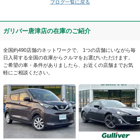
ブログ一覧に戻る
コメント
ガリバー唐津店の在庫のご紹介
全国約490店舗のネットワークで、 1つの店舗にいながら毎
日入荷する全国の在庫からクルマをお選びいただけます。

ご希望の車・条件がありましたら、お近くの店舗までお気
軽にご相談ください。
絵文字は投稿時に削除します
0
文字/140文字
Captcha