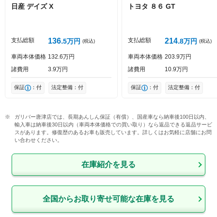
日産
デイズ
X
トヨタ
８６
GT
投稿する
支払総額
136
支払総額
214
5
万円
8
万円
(税込)
(税込)
車両本体価格
132
6
万円
車両本体価格
203
9
万円
諸費用
3
9
万円
諸費用
10
9
万円
保証
：付
法定整備：付
保証
：付
法定整備：付
ガリバー唐津店では、長期あんしん保証（有償）、国産車なら納車後100日以内、
輸入車は納車後30日以内（車両本体価格での買い取り）なら返品できる返品サービ
スがあります。修復歴のあるお車も販売しています。詳しくはお気軽に店舗にお問
い合わせください。
在庫紹介を見る
全国からお取り寄せ可能な在庫を見る