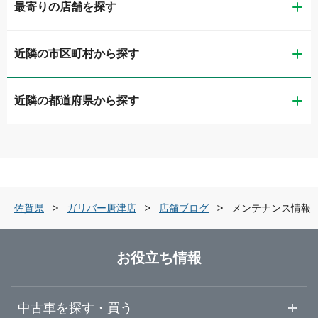
最寄りの店舗を探す
近隣の市区町村から探す
ガリバー佐賀本庄店
近隣の都道府県から探す
佐賀市
ガリバー車検 佐賀本庄店
福岡県
唐津市
ガリバー佐賀環状東通り店
佐賀県
武雄市
ガリバー唐津店
佐賀県
ガリバー唐津店
店舗ブログ
メンテナンス情報
長崎県
三養基郡みやき町
ガリバー武雄店
お役立ち情報
熊本県
佐賀・鳥栖・武雄
ガリバー久留米みやき店
中古車を探す・買う