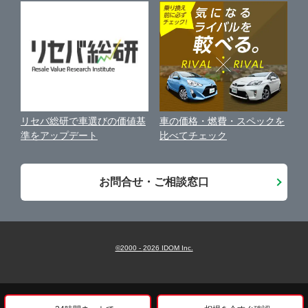
近くのお店で車を探す
中古車オークションガイド
保険代理店業務に関する基本方針
古物営業法に基づく表示
アフィリエイトパートナー募集
車の価格・燃費・スペックを
リセバ総研で車選びの価値基
お客様の声
比べてチェック
準をアップデート
会社案内
お問合せ・ご相談窓口
©2000 -
2026
IDOM Inc.