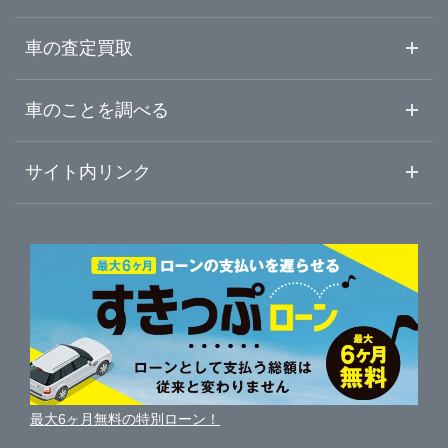
大分県
唐津・伊万里
中古車情報・中古車検索
車の査定買取
中古車ご提案サービス
車査定・車買取ならガリバー
宮崎県
車のことを調べる
初めての中古車購入ガイド
車査定売却ガイド
車初心者まとめ
サイト内リンク
鹿児島県
ガリバーのサービス
ガリバーの査定が選ばれる理由
自動車ニュース
サイト内検索
沖縄県
中古車人気ランキング
車を売る時よくある質問
新車・中古車カタログ
サイトマップ
自動車ローンを調べる
便利な査定サービス
車の燃費を調べる
サイトの使用条件
ガリバーの自動車ローン
中古車買取相場（毎月更新）
車種別クチコミ
利用規約
車買い替えの基礎知識
車の個人売買ガイド
最大6ヶ月無料の特別ローン！
車比較サイト
個人情報の保護について