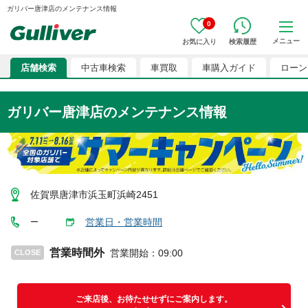
ガリバー唐津店のメンテナンス情報
0
メニュー
お気に入り
検索履歴
店舗検索
中古車検索
車買取
車購入ガイド
ローン
ガリバー唐津店のメンテナンス情報
佐賀県唐津市浜玉町浜崎2451
営業日・営業時間
ー
営業時間外
営業開始
：
09:00
CLOSE
ご来店後、お待たせせずにご案内します。