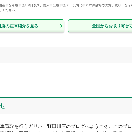
国産車なら納車後100日以内、輸入車は納車後30日以内（車両本体価格での買い取り）な
せください。
川店
の在庫紹介を見る
全国からお取り寄せ
せ
車買取を行う
ガリバー野田川店
のブログへようこそ。このブロ