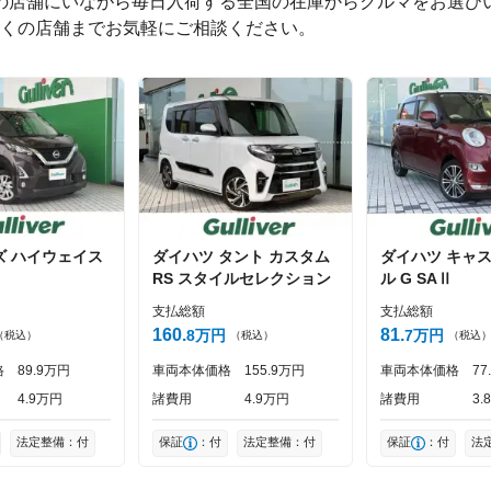
つの店舗にいながら毎日入荷する全国の在庫からクルマをお選びい
くの店舗までお気軽にご相談ください。
0
文字/140文字
ズ
ハイウェイス
ダイハツ
タント
カスタム
ダイハツ
キャ
投稿する
RS スタイルセレクション
ル G SAⅡ
支払総額
支払総額
160
81
8
万円
7
万円
（税込）
（税込）
（税込
格
89
9
万円
車両本体価格
155
9
万円
車両本体価格
77
4
9
万円
諸費用
4
9
万円
諸費用
3
8
法定整備：付
保証
：付
法定整備：付
保証
：付
法