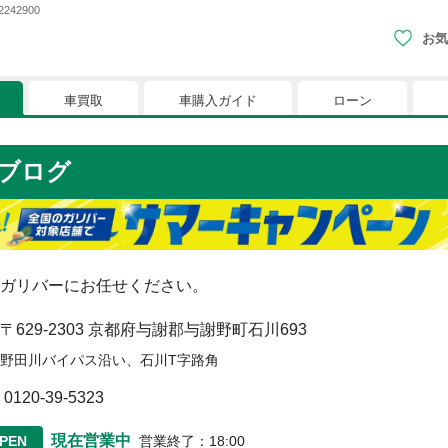
42900
お気
車買取
車購入ガイド
ローン
現在、お気に入りに登録されているおク
ブログ
りに登録すると、あなただけのお気に入りのクルマリストでい
※「お気に入り」の登録を可能にするためにCookie機
ガリバーにお任せください。
〒629-2303
京都府与謝郡与謝野町石川693
野田川バイパス沿い、石川T字路角
0120-39-5323
現在営業中
PEN
営業終了
：
18:00