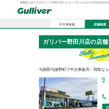
軍艦島上陸できずガリバー野田川店のスタッフのつぶやき G0101416241622
中古車検索
店舗検索
中古車検索
店舗検索
ガリバー野田川店
の店舗
車買取
お気に入
車購入ガイド
ローン
与謝郡与謝野町
で中古車販売・買取なら
車検整備
お客様の評価
O