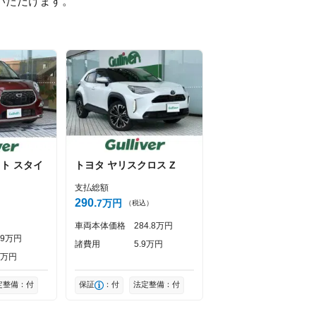
ただけます。

スト
スタイ
トヨタ
ヤリスクロス
Z
支払総額
290
7
万円
（税込）
）
車両本体価格
284
8
万円
9
万円
諸費用
5
9
万円
万円
定整備：付
保証
：付
法定整備：付