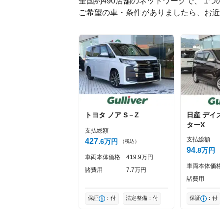
全国約490店舗のネットワークで、 1
ご希望の車・条件がありましたら、お近
絵文字は投稿時に削除します
Captcha
トヨタ
ノア
S－Z
日産
デイ
ターX
支払総額
支払総額
427
6
万円
（税込）
94
8
万円
車両本体価格
419
9
万円
車両本体価
諸費用
7
7
万円
諸費用
保証
：付
法定整備：付
保証
：付