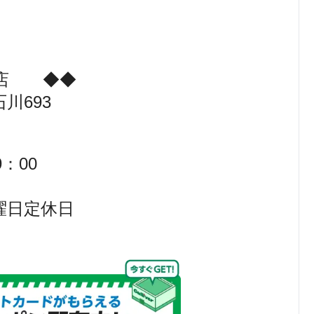
店 ◆◆
川693
：00
日定休日