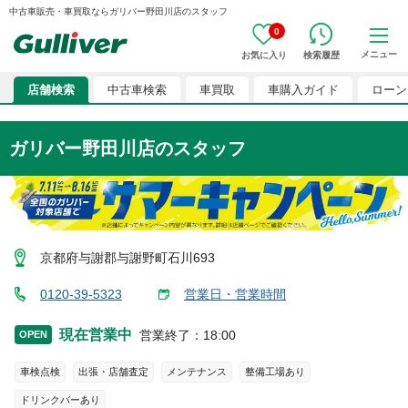
中古車販売・車買取ならガリバー野田川店のスタッフ
0
メニュー
お気に入り
検索履歴
店舗検索
中古車検索
車買取
車購入ガイド
ローン
ガリバー野田川店
のスタッフ
京都府与謝郡与謝野町石川693
0120-39-5323
営業日・営業時間
現在営業中
営業終了
：
18:00
OPEN
車検点検
出張・店舗査定
メンテナンス
整備工場あり
ドリンクバーあり