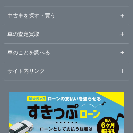
兵庫県
宇治市
ガリバー野田川店
中古車を探す・買う
奈良県
京田辺市
ガリバー京都店
中古車情報・中古車検索
車の査定買取
中古車ご提案サービス
車査定・車買取ならガリバー
和歌山県
車のことを調べる
与謝郡与謝野町
初めての中古車購入ガイド
車査定売却ガイド
車初心者まとめ
サイト内リンク
宇治・城陽・京田辺
ガリバーのサービス
ガリバーの査定が選ばれる理由
自動車ニュース
サイト内検索
京都・長岡京・向日
中古車人気ランキング
車を売る時よくある質問
新車・中古車カタログ
サイトマップ
自動車ローンを調べる
便利な査定サービス
車の燃費を調べる
サイトの使用条件
ガリバーの自動車ローン
中古車買取相場（毎月更新）
車種別クチコミ