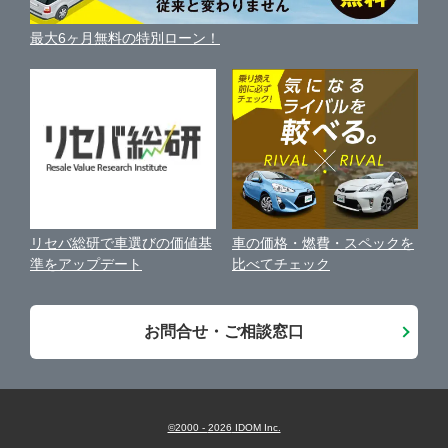
利用規約
車買い替えの基礎知識
車の個人売買ガイド
最大6ヶ月無料の特別ローン！
車比較サイト
個人情報の保護について
近くのお店で車を探す
中古車オークションガイド
保険代理店業務に関する基本方針
古物営業法に基づく表示
アフィリエイトパートナー募集
車の価格・燃費・スペックを
リセバ総研で車選びの価値基
お客様の声
比べてチェック
準をアップデート
会社案内
お問合せ・ご相談窓口
©2000 -
2026
IDOM Inc.