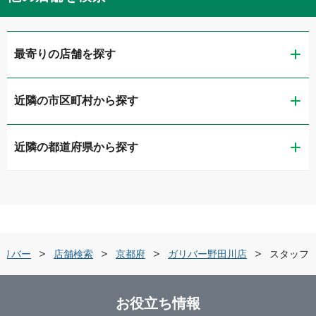
最寄りの店舗を探す
近隣の市区町村から探す
ガリバー国道大手筋店
近隣の都道府県から探す
京都市南区
ガリバー9号京都洛西店
滋賀県
京都市伏見区
ガリバー舞鶴店
京都府
京都市西京区
ガリバー宇治槇島店
ガリバー
店舗検索
京都府
ガリバー野田川店
スタッフ
大阪府
舞鶴市
ガリバー京田辺店
お役立ち情報