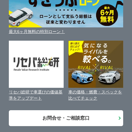
車の燃費を調べる
サイトの使用条件
ガリバーの自動車ローン
中古車買取相場（毎月更新）
車種別クチコミ
利用規約
車買い替えの基礎知識
車の個人売買ガイド
最大6ヶ月無料の特別ローン！
車比較サイト
個人情報の保護について
近くのお店で車を探す
中古車オークションガイド
保険代理店業務に関する基本方針
古物営業法に基づく表示
アフィリエイトパートナー募集
車の価格・燃費・スペックを
リセバ総研で車選びの価値基
お客様の声
比べてチェック
準をアップデート
会社案内
お問合せ・ご相談窓口