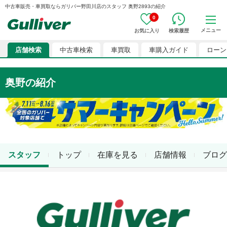
中古車販売・車買取ならガリバー野田川店のスタッフ 奥野2893の紹介
0
メニュー
お気に入り
検索履歴
店舗検索
中古車検索
車買取
車購入ガイド
ローン
奥野
の紹介
スタッフ
トップ
在庫を見る
店舗情報
ブログ
奥野