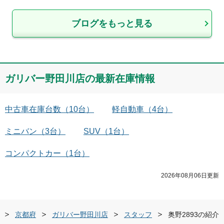
ブログをもっと見る
ガリバー野田川店
の最新在庫情報
中古車在庫台数
（
10
台）
軽自動車
（
4
台）
ミニバン
（
3
台）
SUV
（
1
台）
コンパクトカー
（
1
台）
2026年08月06日
更新
京都府
ガリバー野田川店
スタッフ
奥野2893の紹介