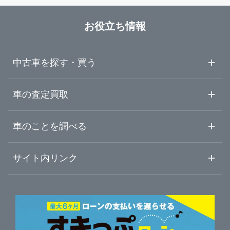
お役立ち情報
中古車を探す・買う
中古車情報・中古車検索
車の査定買取
中古車ご提案サービス
車査定・車買取ならガリバー
車のことを調べる
初めての中古車購入ガイド
車査定売却ガイド
車初心者まとめ
サイト内リンク
ガリバーのサービス
ガリバーの査定が選ばれる理由
自動車ニュース
サイト内検索
中古車人気ランキング
車を売る時よくある質問
新車・中古車カタログ
サイトマップ
自動車ローンを調べる
便利な査定サービス