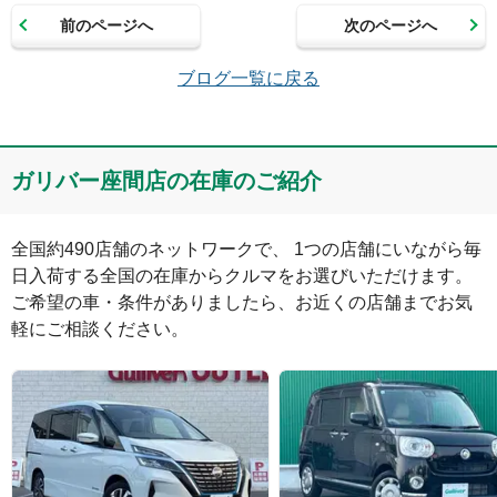
前のページへ
次のページへ
メールアドレス（半角英数）
ブログ一覧に戻る
コメント
ガリバー座間店の在庫のご紹介
全国約490店舗のネットワークで、 1つの店舗にいながら毎
日入荷する全国の在庫からクルマをお選びいただけます。

ご希望の車・条件がありましたら、お近くの店舗までお気
軽にご相談ください。
絵文字は投稿時に削除します
0
文字/140文字
Captcha