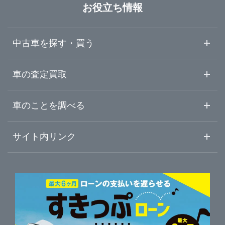
横浜市緑区
ガリバー横浜瀬谷店
お役立ち情報
埼玉県
横浜市瀬谷区
ガリバー環状4号大船店
中古車を探す・買う
千葉県
横浜市栄区
ガリバー港北中央店
中古車情報・中古車検索
車の査定買取
中古車ご提案サービス
車査定・車買取ならガリバー
東京都
車のことを調べる
横浜市都筑区
ガリバー武蔵小杉店
初めての中古車購入ガイド
車査定売却ガイド
車初心者まとめ
サイト内リンク
神奈川県
川崎市中原区
ガリバー16号相模原橋本店
ガリバーのサービス
ガリバーの査定が選ばれる理由
自動車ニュース
サイト内検索
相模原市緑区
中古車人気ランキング
ガリバー相模原中央店
車を売る時よくある質問
新車・中古車カタログ
サイトマップ
自動車ローンを調べる
便利な査定サービス
相模原市中央区
ガリバー16号相模大野店
車の燃費を調べる
サイトの使用条件