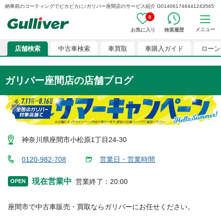
納車前のコーティングでピカピカに♪ガリバー座間店のサービス紹介 G014061746441243565
0
メニュー
お気に入り
検索履歴
店舗検索
中古車検索
車買取
車購入ガイド
ローン
ガリバー座間店
の店舗ブログ
神奈川県座間市小松原1丁目24-30
0120-982-708
営業日・営業時間
現在営業中
営業終了
：
20:00
OPEN
座間市
で中古車販売・買取ならガリバーにお任せください。