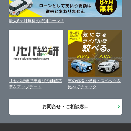
ガリバーの自動車ローン
中古車買取相場（毎月更新）
車種別クチコミ
利用規約
相模原市南区
ガリバー16号横須賀中央店
車買い替えの基礎知識
車の個人売買ガイド
最大6ヶ月無料の特別ローン！
車比較サイト
個人情報の保護について
近くのお店で車を探す
横須賀市
ガリバー平塚四之宮店
中古車オークションガイド
保険代理店業務に関する基本方針
平塚市
ガリバー平塚店
古物営業法に基づく表示
アフィリエイトパートナー募集
藤沢市
ガリバー藤沢店
車の価格・燃費・スペックを
リセバ総研で車選びの価値基
お客様の声
比べてチェック
準をアップデート
小田原市
ガリバー小田原東インター店
会社案内
お問合せ・ご相談窓口
厚木市
ガリバー厚木出張査定センター