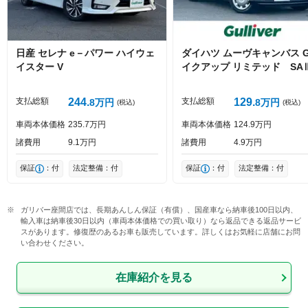
日産
セレナ
e－パワー ハイウェ
ダイハツ
ムーヴキャンバス
イスター V
イクアップ リミテッド SA
投稿する
支払総額
244
支払総額
129
8
万円
8
万円
(税込)
(税込)
車両本体価格
235
7
万円
車両本体価格
124
9
万円
諸費用
9
1
万円
諸費用
4
9
万円
保証
：付
法定整備：付
保証
：付
法定整備：付
ガリバー座間店では、長期あんしん保証（有償）、国産車なら納車後100日以内、
輸入車は納車後30日以内（車両本体価格での買い取り）なら返品できる返品サービ
スがあります。修復歴のあるお車も販売しています。詳しくはお気軽に店舗にお問
い合わせください。
在庫紹介を見る