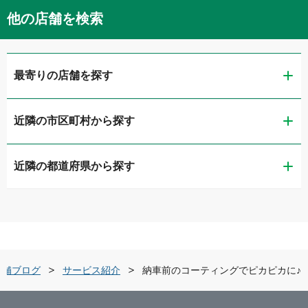
他の店舗を検索
最寄りの店舗を探す
近隣の市区町村から探す
ガリバー第二京浜鶴見店
近隣の都道府県から探す
横浜市鶴見区
ガリバー東神奈川店
茨城県
横浜市神奈川区
ガリバー釜利谷店
栃木県
横浜市金沢区
ガリバー環状4号霧が丘店
店舗ブログ
サービス紹介
納車前のコーティングでピカピカに♪
群馬県