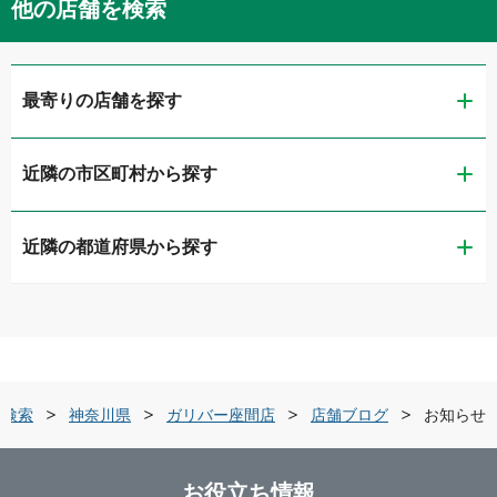
他の店舗を検索
最寄りの店舗を探す
近隣の市区町村から探す
ガリバー第二京浜鶴見店
近隣の都道府県から探す
横浜市鶴見区
ガリバー東神奈川店
茨城県
横浜市神奈川区
ガリバー釜利谷店
栃木県
横浜市金沢区
ガリバー環状4号霧が丘店
舗検索
神奈川県
ガリバー座間店
店舗ブログ
お知らせ
群馬県
横浜市緑区
ガリバー横浜瀬谷店
お役立ち情報