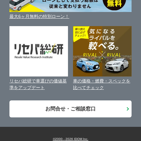
車種別クチコミ
利用規約
相模原市南区
ガリバー16号横須賀中央店
車買い替えの基礎知識
車の個人売買ガイド
最大6ヶ月無料の特別ローン！
車比較サイト
個人情報の保護について
近くのお店で車を探す
横須賀市
ガリバー平塚四之宮店
中古車オークションガイド
保険代理店業務に関する基本方針
平塚市
ガリバー平塚店
古物営業法に基づく表示
アフィリエイトパートナー募集
藤沢市
ガリバー藤沢店
車の価格・燃費・スペックを
リセバ総研で車選びの価値基
お客様の声
比べてチェック
準をアップデート
小田原市
ガリバー小田原東インター店
会社案内
お問合せ・ご相談窓口
厚木市
ガリバー厚木出張査定センター
座間市
ガリバー厚木及川店
©2000 -
2026
IDOM Inc.