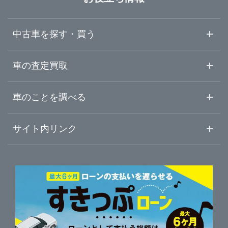
埼玉県
横浜市瀬谷区
ガリバー環状4号大船店
中古車を探す・買う
千葉県
横浜市栄区
ガリバー港北中央店
中古車情報・中古車検索
車の査定買取
中古車ご提案サービス
車査定・車買取ならガリバー
東京都
車のことを調べる
横浜市都筑区
ガリバー武蔵小杉店
初めての中古車購入ガイド
車査定売却ガイド
車初心者まとめ
サイト内リンク
神奈川県
川崎市中原区
ガリバー16号相模原橋本店
ガリバーのサービス
ガリバーの査定が選ばれる理由
自動車ニュース
サイト内検索
相模原市緑区
中古車人気ランキング
ガリバー相模原中央店
車を売る時よくある質問
新車・中古車カタログ
サイトマップ
自動車ローンを調べる
便利な査定サービス
相模原市中央区
ガリバー16号相模大野店
車の燃費を調べる
サイトの使用条件
ガリバーの自動車ローン
中古車買取相場（毎月更新）