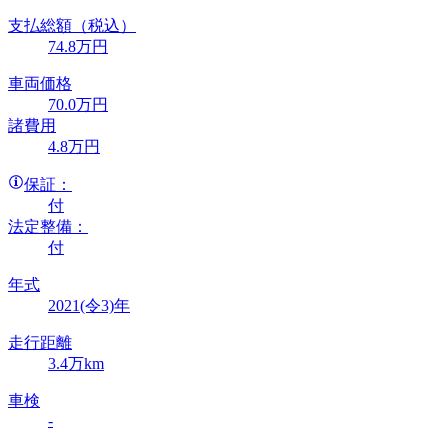
支払総額
（税込）
74
.8
万円
車両価格
70
.0
万円
諸費用
4
.8
万円
保証：
付
法定整備：
付
年式
2021(令3)年
走行距離
3.4万km
車検
-