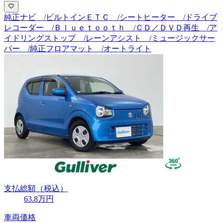
純正ナビ /ビルトインＥＴＣ /シートヒーター /ドライブ
レコーダー /Ｂｌｕｅｔｏｏｔｈ /ＣＤ／ＤＶＤ再生 /ア
イドリングストップ /レーンアシスト /ミュージックサー
バー /純正フロアマット /オートライト
支払総額
（税込）
63
.8
万円
車両価格