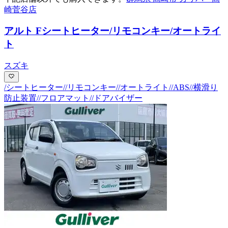
崎菅谷店
アルト F
シートヒーター/リモコンキー/オートライ
ト
スズキ
/シートヒーター//リモコンキー//オートライト//ABS//横滑り
防止装置//フロアマット//ドアバイザー