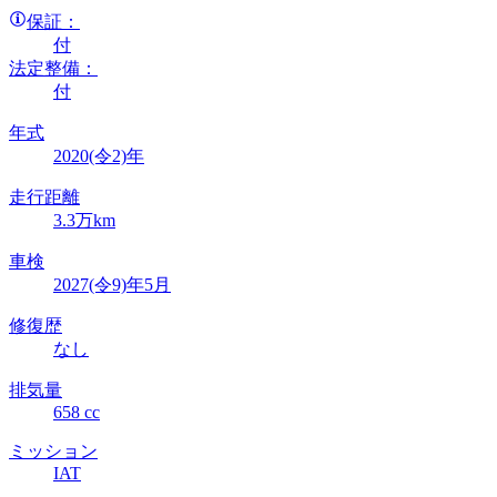
保証：
付
法定整備：
付
年式
2020(令2)年
走行距離
3.3万km
車検
2027(令9)年5月
修復歴
なし
排気量
658 cc
ミッション
IAT