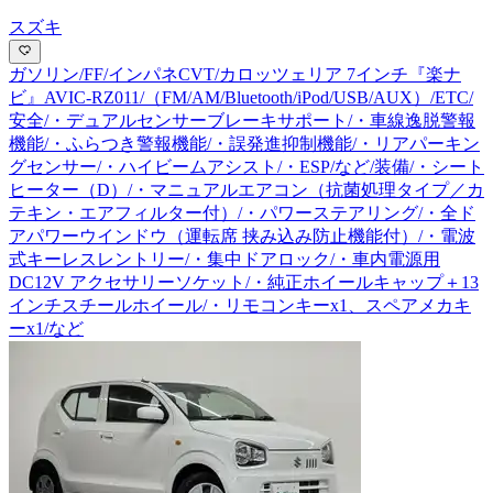
スズキ
ガソリン/FF/インパネCVT/カロッツェリア 7インチ『楽ナ
ビ』AVIC-RZ011/（FM/AM/Bluetooth/iPod/USB/AUX）/ETC/
安全/・デュアルセンサーブレーキサポート/・車線逸脱警報
機能/・ふらつき警報機能/・誤発進抑制機能/・リアパーキン
グセンサー/・ハイビームアシスト/・ESP/など/装備/・シート
ヒーター（D）/・マニュアルエアコン（抗菌処理タイプ／カ
テキン・エアフィルター付）/・パワーステアリング/・全ド
アパワーウインドウ（運転席 挟み込み防止機能付）/・電波
式キーレスレントリー/・集中ドアロック/・車内電源用
DC12V アクセサリーソケット/・純正ホイールキャップ＋13
インチスチールホイール/・リモコンキーx1、スペアメカキ
ーx1/など