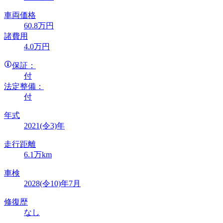
車両価格
60
.8
万円
諸費用
4
.0
万円
保証：
付
法定整備：
付
年式
2021(令3)年
走行距離
6.1万km
車検
2028(令10)年7月
修復歴
なし