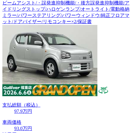
ビームアシスト/・誤発進抑制機能/・後方誤発進抑制機能/ア
イドリングストップ/ハロゲンランプ/オートライト/電動格納
ミラー/パワーステアリング/パワーウィンドウ/純正フロアマ
ット/ドアバイザー/リモコンキー×2/保証書
支払総額
（税込）
97
.9
万円
車両価格
93
.0
万円