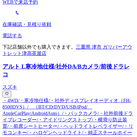
WEBで来店予約
在庫確認・見積り依頼
電話する
下記店舗以外でも購入できます。
三重県 津市 ガリバーアウ
トレット津高茶屋店
アルト L
寒冷地仕様/社外DA/Bカメラ/前後ドラレ
コ
スズキ
・4WD/・寒冷地仕様/・社外ディスプレイオーディオ（FH-
8500DVS）/ （BT/CD/DVD/USB/iPod/
AppleCarPlay/AndroidAuto）/・バックカメラ/・社外前後ドラ
イブレコーダー/・アイドリングストップ/・横滑り防止装
置/・前席シートヒーター/・ヘッドライトレベライザー/・リ
モコンキー/・ハロゲンヘッドライト/・純正スチールホイー