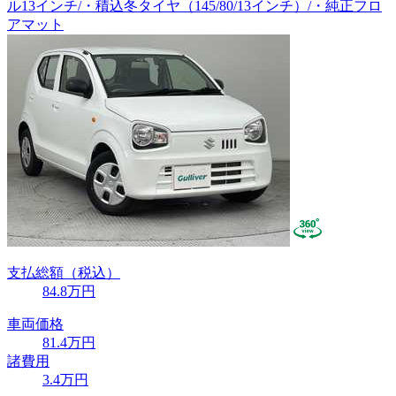
ル13インチ/・積込冬タイヤ（145/80/13インチ）/・純正フロ
アマット
支払総額
（税込）
84
.8
万円
車両価格
81
.4
万円
諸費用
3
.4
万円