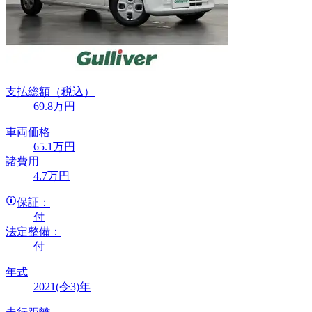
支払総額
（税込）
69
.8
万円
車両価格
65
.1
万円
諸費用
4
.7
万円
保証：
付
法定整備：
付
年式
2021(令3)年