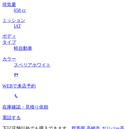
排気量
658 cc
ミッション
IAT
ボディ
タイプ
軽自動車
カラー
スペリアホワイト
WEBで来店予約
在庫確認・見積り依頼
電話する
下記店舗以外でも購入できます。
群馬県 高崎市 ガリバー高