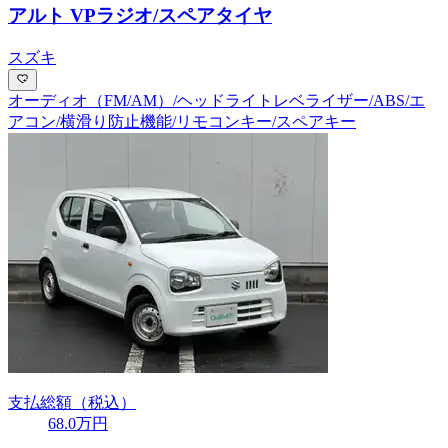
アルト VP
ラジオ/スペアタイヤ
スズキ
オーディオ（FM/AM）/ヘッドライトレベライザー/ABS/エ
アコン/横滑り防止機能/リモコンキー/スペアキー
支払総額
（税込）
68
.0
万円