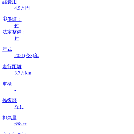
諸費用
4
.9
万円
保証：
付
法定整備：
付
年式
2021(令3)年
走行距離
3.7万km
車検
-
修復歴
なし
排気量
658 cc