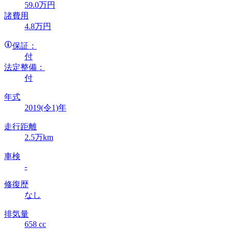
59
.0
万円
諸費用
4
.8
万円
保証：
付
法定整備：
付
年式
2019(令1)年
走行距離
2.5万km
車検
-
修復歴
なし
排気量
658 cc