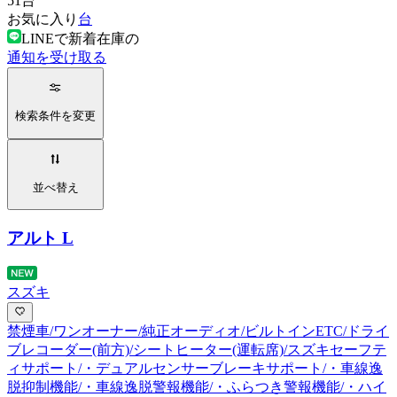
51
台
お気に入り
台
LINEで新着在庫の
通知を受け取る
検索条件を変更
並べ替え
アルト L
スズキ
禁煙車/ワンオーナー/純正オーディオ/ビルトインETC/ドライ
ブレコーダー(前方)/シートヒーター(運転席)/スズキセーフテ
ィサポート/・デュアルセンサーブレーキサポート/・車線逸
脱抑制機能/・車線逸脱警報機能/・ふらつき警報機能/・ハイ