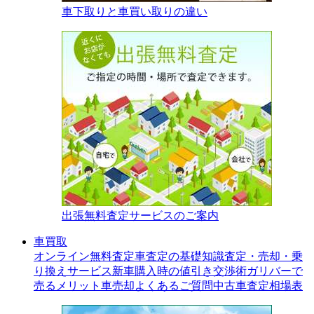
車下取りと車買い取りの違い
出張無料査定サービスのご案内
車買取
オンライン無料査定
車査定の基礎知識
査定・売却・乗
り換えサービス
新車購入時の値引き交渉術
ガリバーで
売るメリット
車売却よくあるご質問
中古車査定相場表