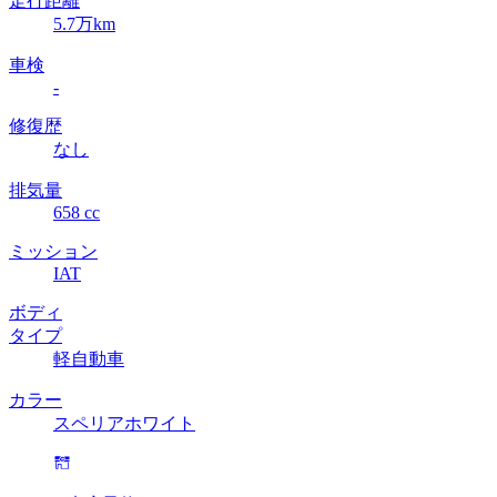
走行距離
5.7万km
車検
-
修復歴
なし
排気量
658 cc
ミッション
IAT
ボディ
タイプ
軽自動車
カラー
スペリアホワイト