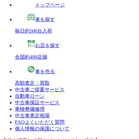
トップページ
車を探す
毎日約500台入荷
お店を探す
全国約490店舗
車を売る
高額査定・買取
中古車ご提案サービス
自動車ローン
中古車保証サービス
車検整備修理
中古車査定相場
FAQよくいただく質問
個人情報の保護について