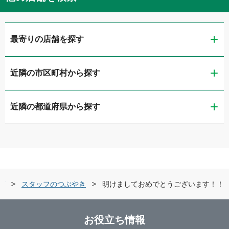
最寄りの店舗を探す
近隣の市区町村から探す
ガリバー富山店
近隣の都道府県から探す
富山市
ガリバー車検 富山店
新潟県
高岡市
ガリバーアウトレット富山新庄店
富山県
黒部市
ガリバー富山掛尾店
グ
スタッフのつぶやき
明けましておめでとうございます！！
石川県
富山・黒部・呉東
LIBERALA リベラーラ富山
お役立ち情報