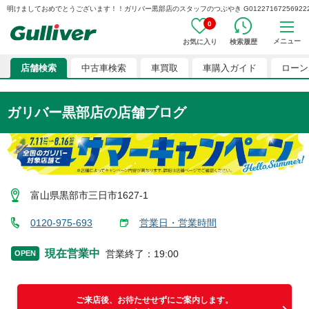
明けましておめでとうございます！！ガリバー黒部店のスタッフのつぶやき G012271672569222
0
メニュー
お気に入り
検索履歴
店舗検索
中古車検索
車買取
車購入ガイド
ローン
ガリバー黒部店
の店舗ブログ
富山県黒部市三日市1627-1
0120-975-693
営業日・営業時間
現在営業中
営業終了
：
19:00
OPEN
ご来店後、お待たせせずにご案内します。