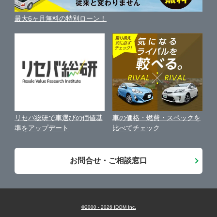
三重県
利用規約
車買い替えの基礎知識
車の個人売買ガイド
最大6ヶ月無料の特別ローン！
車比較サイト
個人情報の保護について
近くのお店で車を探す
中古車オークションガイド
保険代理店業務に関する基本方針
古物営業法に基づく表示
アフィリエイトパートナー募集
車の価格・燃費・スペックを
リセバ総研で車選びの価値基
お客様の声
比べてチェック
準をアップデート
会社案内
お問合せ・ご相談窓口
©2000 -
2026
IDOM Inc.