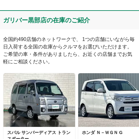
コメント
ガリバー黒部店の在庫のご紹介
全国約490店舗のネットワークで、 1つの店舗にいながら毎
日入荷する全国の在庫からクルマをお選びいただけます。

ご希望の車・条件がありましたら、お近くの店舗までお気
軽にご相談ください。
絵文字は投稿時に削除します
0
文字/140文字
Captcha
スバル
サンバーディアス
トラン
ホンダ
Ｎ－ＷＧＮ
G
スポーター