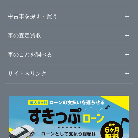
福井県
高岡・砺波・呉西
ガリバー高岡店
中古車を探す・買う
山梨県
ガリバー黒部店
中古車情報・中古車検索
車の査定買取
中古車ご提案サービス
車査定・車買取ならガリバー
長野県
車のことを調べる
初めての中古車購入ガイド
車査定売却ガイド
車初心者まとめ
サイト内リンク
岐阜県
ガリバーのサービス
ガリバーの査定が選ばれる理由
自動車ニュース
サイト内検索
静岡県
中古車人気ランキング
車を売る時よくある質問
新車・中古車カタログ
サイトマップ
自動車ローンを調べる
便利な査定サービス
愛知県
車の燃費を調べる
サイトの使用条件
ガリバーの自動車ローン
中古車買取相場（毎月更新）
車種別クチコミ