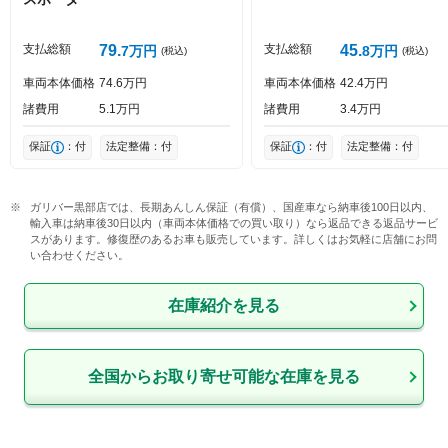
投稿する
支払総額
79
支払総額
45
7
万円
8
万円
(税込)
(税込)
車両本体価格
74
6
万円
車両本体価格
42
4
万円
諸費用
5
1
万円
諸費用
3
4
万円
保証
：付
法定整備：付
保証
：付
法定整備：付
ガリバー黒部店では、長期あんしん保証（有償）、国産車なら納車後100日以内、
輸入車は納車後30日以内（車両本体価格での買い取り）なら返品できる返品サービ
スがあります。修復歴のあるお車も販売しています。詳しくはお気軽に店舗にお問
い合わせください。
在庫紹介を見る
全国からお取り寄せ可能な在庫を見る