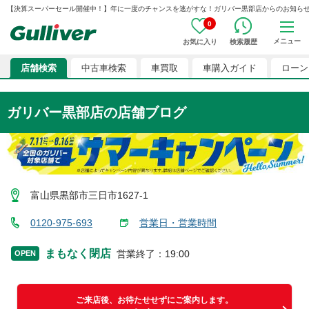
【決算スーパーセール開催中！】年に一度のチャンスを逃がすな！ガリバー黒部店からのお知らせ G012
0
メニュー
お気に入り
検索履歴
店舗検索
中古車検索
車買取
車購入ガイド
ローン
ガリバー黒部店
の店舗ブログ
富山県黒部市三日市1627-1
0120-975-693
営業日・営業時間
まもなく閉店
営業終了
：
19:00
OPEN
ご来店後、お待たせせずにご案内します。