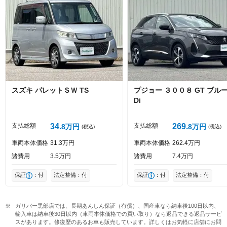
絵文字は投稿時に削除します
0
文字/140文字
Captcha
スズキ
パレットＳＷ
TS
プジョー
３００８
GT ブルー
Di
投稿する
支払総額
34
支払総額
269
8
万円
8
万円
(税込)
(税込)
車両本体価格
31
3
万円
車両本体価格
262
4
万円
諸費用
3
5
万円
諸費用
7
4
万円
保証
：付
法定整備：付
保証
：付
法定整備：付
ガリバー黒部店では、長期あんしん保証（有償）、国産車なら納車後100日以内、
輸入車は納車後30日以内（車両本体価格での買い取り）なら返品できる返品サービ
スがあります。修復歴のあるお車も販売しています。詳しくはお気軽に店舗にお問