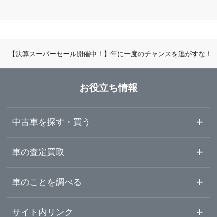
新潟県
高岡市
ガリバーアウトレット富山新庄店
富山県
黒部市
ガリバー富山掛尾店
【決算スーパーセール開催中！】年に一度のチャンスを逃がすな！
石川県
富山・黒部・呉東
LIBERALA リベラーラ富山
お役立ち情報
福井県
高岡・砺波・呉西
ガリバー高岡店
中古車を探す・買う
山梨県
ガリバー黒部店
中古車情報・中古車検索
車の査定買取
中古車ご提案サービス
車査定・車買取ならガリバー
長野県
車のことを調べる
初めての中古車購入ガイド
車査定売却ガイド
車初心者まとめ
サイト内リンク
岐阜県