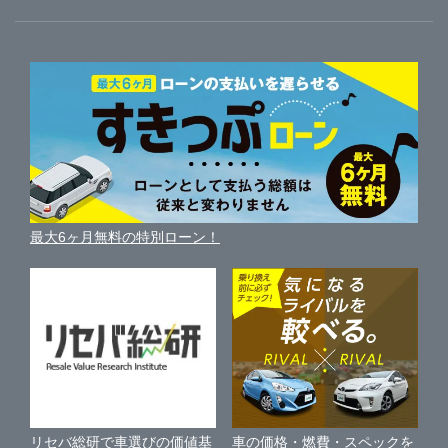
ガリバーのサービス
ガリバーの査定が選ばれる理由
自動車ニュース
サイト内検索
静岡県
中古車人気ランキング
車を売る時よくある質問
新車・中古車カタログ
サイトマップ
自動車ローンを調べる
便利な査定サービス
愛知県
車の燃費を調べる
サイトの使用条件
ガリバーの自動車ローン
中古車買取相場（毎月更新）
車種別クチコミ
三重県
利用規約
車買い替えの基礎知識
車の個人売買ガイド
最大6ヶ月無料の特別ローン！
車比較サイト
個人情報の保護について
近くのお店で車を探す
中古車オークションガイド
保険代理店業務に関する基本方針
古物営業法に基づく表示
アフィリエイトパートナー募集
車の価格・燃費・スペックを
リセバ総研で車選びの価値基