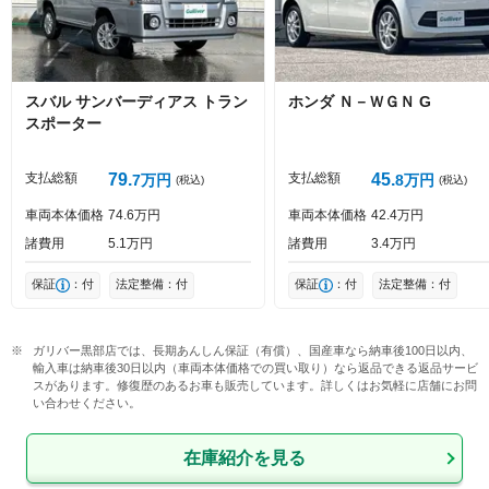
スバル
サンバーディアス
トラン
ホンダ
Ｎ－ＷＧＮ
G
スポーター
投稿する
支払総額
79
支払総額
45
7
万円
8
万円
(税込)
(税込)
車両本体価格
74
6
万円
車両本体価格
42
4
万円
諸費用
5
1
万円
諸費用
3
4
万円
保証
：付
法定整備：付
保証
：付
法定整備：付
ガリバー黒部店では、長期あんしん保証（有償）、国産車なら納車後100日以内、
輸入車は納車後30日以内（車両本体価格での買い取り）なら返品できる返品サービ
スがあります。修復歴のあるお車も販売しています。詳しくはお気軽に店舗にお問
い合わせください。
在庫紹介を見る