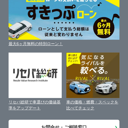
新車・中古車カタログ
サイトマップ
自動車ローンを調べる
便利な査定サービス
愛知県
車の燃費を調べる
サイトの使用条件
ガリバーの自動車ローン
中古車買取相場（毎月更新）
車種別クチコミ
三重県
利用規約
車買い替えの基礎知識
車の個人売買ガイド
最大6ヶ月無料の特別ローン！
車比較サイト
個人情報の保護について
近くのお店で車を探す
中古車オークションガイド
保険代理店業務に関する基本方針
古物営業法に基づく表示
アフィリエイトパートナー募集
車の価格・燃費・スペックを
リセバ総研で車選びの価値基
お客様の声
比べてチェック
準をアップデート
会社案内
お問合せ・ご相談窓口