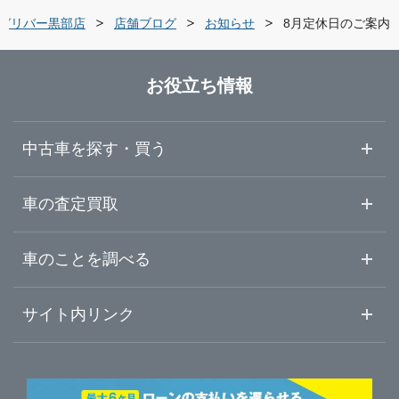
富山県
黒部市
ガリバー富山掛尾店
ガリバー黒部店
店舗ブログ
お知らせ
8月定休日のご案内
石川県
富山・黒部・呉東
LIBERALA リベラーラ富山
お役立ち情報
福井県
高岡・砺波・呉西
ガリバー高岡店
中古車を探す・買う
山梨県
ガリバー黒部店
中古車情報・中古車検索
車の査定買取
中古車ご提案サービス
車査定・車買取ならガリバー
長野県
車のことを調べる
初めての中古車購入ガイド
車査定売却ガイド
車初心者まとめ
サイト内リンク
岐阜県
ガリバーのサービス
ガリバーの査定が選ばれる理由
自動車ニュース
サイト内検索
静岡県
中古車人気ランキング
車を売る時よくある質問