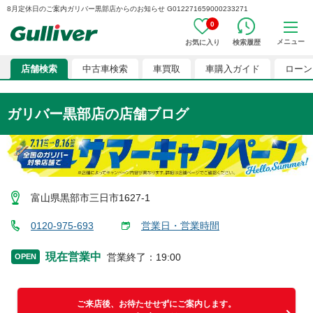
8月定休日のご案内ガリバー黒部店からのお知らせ G012271659000233271
0
メニュー
お気に入り
検索履歴
店舗検索
中古車検索
車買取
車購入ガイド
ローン
ガリバー黒部店
の店舗ブログ
富山県黒部市三日市1627-1
0120-975-693
営業日・営業時間
現在営業中
営業終了
：
19:00
OPEN
ご来店後、お待たせせずにご案内します。