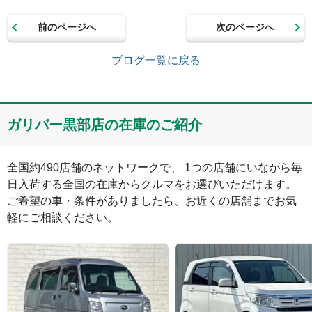
前のページへ
次のページへ
メールアドレス（半角英数）
ブログ一覧に戻る
コメント
ガリバー黒部店の在庫のご紹介
全国約490店舗のネットワークで、 1つの店舗にいながら毎
日入荷する全国の在庫からクルマをお選びいただけます。

ご希望の車・条件がありましたら、お近くの店舗までお気
軽にご相談ください。
絵文字は投稿時に削除します
0
文字/140文字
Captcha