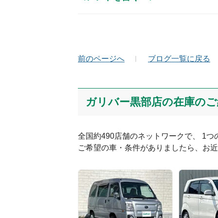
お名前（かな）
メ
前のページへ
ブログ一覧に戻る
コメント
ガリバー黒部店の在庫のご
全国約490店舗のネットワークで、 1
ご希望の車・条件がありましたら、お近
絵文字は投稿時に削除します
Captcha