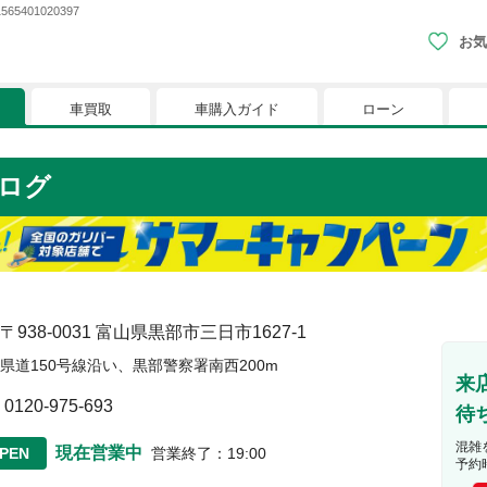
401020397
お気
車買取
車購入ガイド
ローン
現在、お気に入りに登録されているおク
ログ
りに登録すると、あなただけのお気に入りのクルマリストでい
※「お気に入り」の登録を可能にするためにCookie機
〒938-0031
富山県黒部市三日市1627-1
県道150号線沿い、黒部警察署南西200m
来
0120-975-693
待
混雑
現在営業中
PEN
営業終了
：
19:00
予約