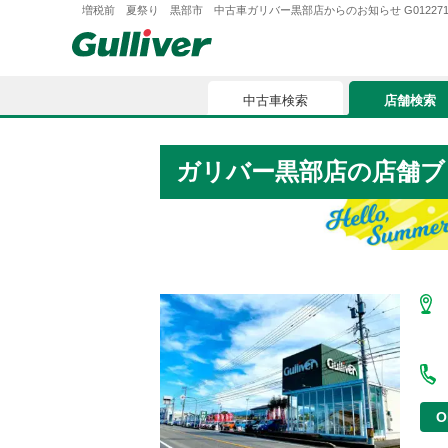
増税前 夏祭り 黒部市 中古車ガリバー黒部店からのお知らせ G012271565
中古車検索
店舗検索
中古車検索
店舗検索
ガリバー黒部店
の店舗ブ
車買取
お気に入
車購入ガイド
ローン
車検整備
お客様の評価
O