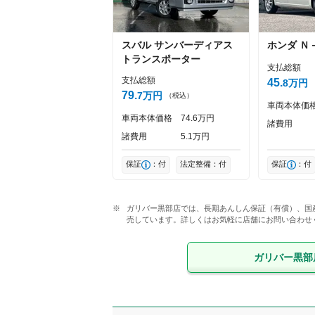
スバル
サンバーディアス
ホンダ
Ｎ
トランスポーター
支払総額
支払総額
45
8
万円
79
7
万円
（税込）
車両本体価
車両本体価格
74
6
万円
諸費用
諸費用
5
1
万円
保証
：付
法定整備：付
保証
：付
ガリバー黒部店では、長期あんしん保証（有償）、国
売しています。詳しくはお気軽に店舗にお問い合わせ
ガリバー黒部