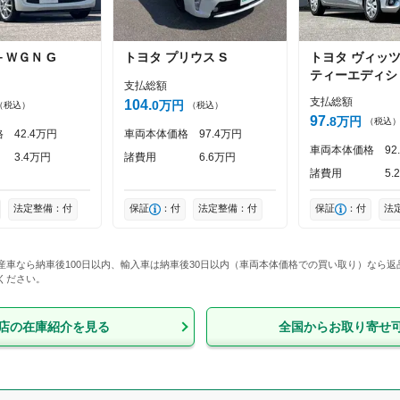
－ＷＧＮ
G
トヨタ
プリウス
S
トヨタ
ヴィッ
投稿する
ティーエディシ
支払総額
支払総額
104
0
万円
（税込）
（税込）
97
8
万円
（税込
格
42
4
万円
車両本体価格
97
4
万円
車両本体価格
92
3
4
万円
諸費用
6
6
万円
諸費用
5
2
法定整備：付
保証
：付
法定整備：付
保証
：付
法
産車なら納車後100日以内、輸入車は納車後30日以内（車両本体価格での買い取り）なら
ください。
店
の在庫紹介を見る
全国からお取り寄せ