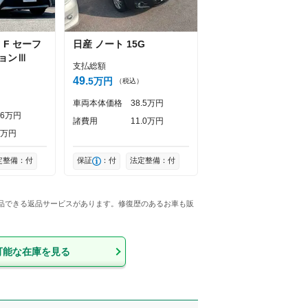
ツ
F セーフ
日産
ノート
15G
ョンⅢ
支払総額
49
5
万円
（税込）
）
車両本体価格
38
5
万円
6
万円
諸費用
11
0
万円
万円
定整備：付
保証
：付
法定整備：付
返品できる返品サービスがあります。修復歴のあるお車も販
可能な在庫を見る