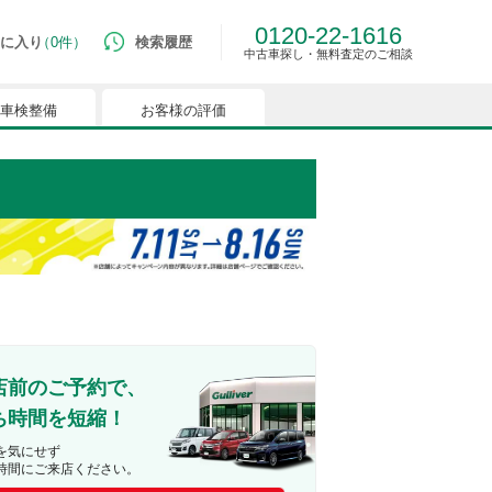
0120-22-1616
に入り
0件
検索履歴
中古車探し・無料査定のご相談
車検整備
お客様の評価
ルマはございません。
つでも簡単に比較ができるようになります。
能を有効にしてください。
店前のご予約で、
ち時間を短縮！
を気にせず
時間にご来店ください。